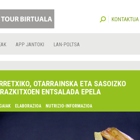
KONTAKTUA
EAK
APP JANTOKI
LAN-POLTSA
RRETXIKO, OTARRAINSKA ETA SASOIZKO
RAZKITXOEN ENTSALADA EPELA
GAIAK
ELABORAZIOA
NUTRIZIO-INFORMAZIOA
lsaquo;
urrekoa