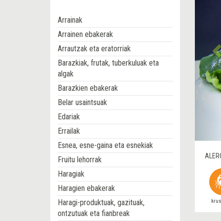
Arrainak
Arrainen ebakerak
Arrautzak eta eratorriak
Barazkiak, frutak, tuberkuluak eta
algak
Barazkien ebakerak
Belar usaintsuak
Edariak
Errailak
Esnea, esne-gaina eta esnekiak
ALER
Fruitu lehorrak
Haragiak
Haragien ebakerak
Haragi-produktuak, gazituak,
kru
ontzutuak eta fianbreak