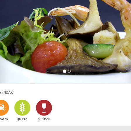
GENOAK:
stazeo
glutena
sulfitoak