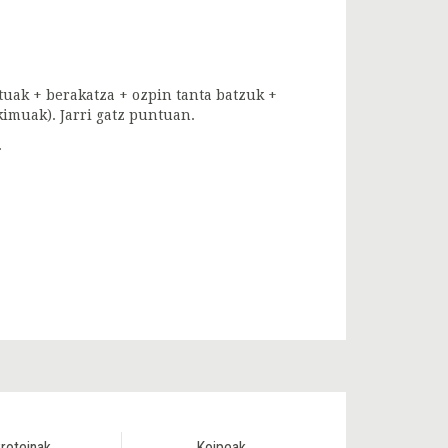
atuak + berakatza + ozpin tanta batzuk +
kimuak). Jarri gatz puntuan.
.
roteinak
Koipeak