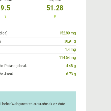
9.5
51.28
g
g
dioa)
152.89 mg
a
30.91 g
1.4 mg
114.54 mg
do Poliasegabeak
4.45 g
do Aseak
6.73 g
bili behar.Webgunearen arduradunek ez dute