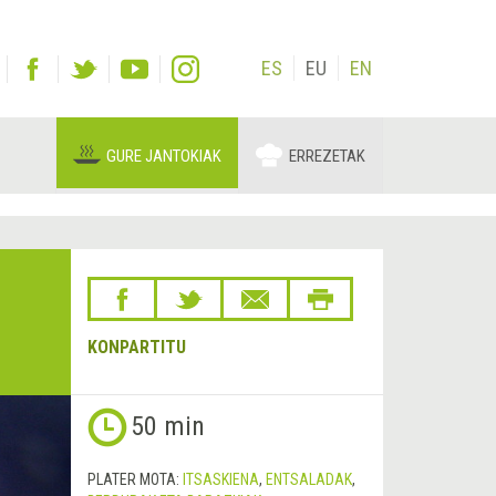
ES
EU
EN
GURE JANTOKIAK
ERREZETAK
KONPARTITU
Hurrengoa
50 min
&rsaquo;
PLATER MOTA:
ITSASKIENA
,
ENTSALADAK
,