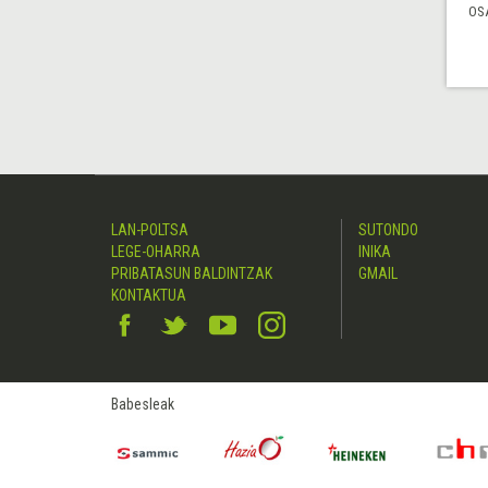
OS
LAN-POLTSA
SUTONDO
LEGE-OHARRA
INIKA
PRIBATASUN BALDINTZAK
GMAIL
KONTAKTUA
Babesleak