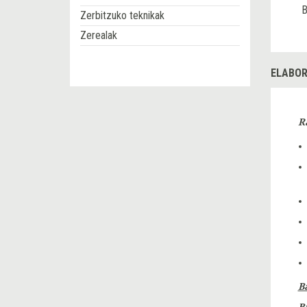
B
Zerbitzuko teknikak
Zerealak
ELABOR
R
B