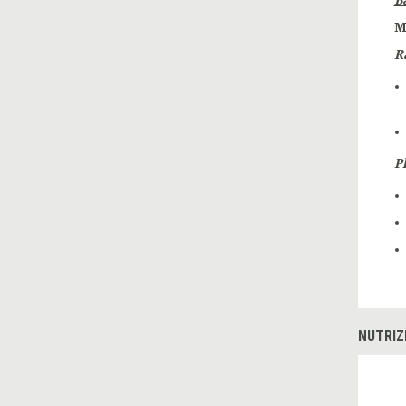
B
M
R
P
NUTRIZ