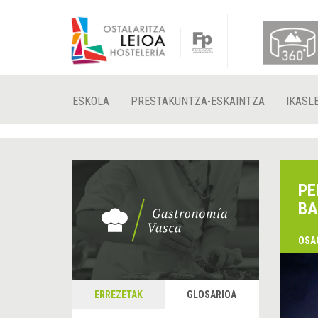
ESKOLA
PRESTAKUNTZA-ESKAINTZA
IKASL
PE
BA
OSA
&
A
ERREZETAK
GLOSARIOA