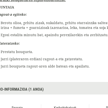
arazki bouquetaren ozpin-olioarentzat.
UNTAIA
agout-a egiteko:
Berotu olioa, gehitu zizak, sukaldatu, gehitu otarrainxka salte
irina + fumeta + goarnizioak (azenarioa, leka, tomatea eta soja 
Egosi estalita minutu bat, apaindu perexilarekin eta zerbitzatu
lateratzeko:
Prestatu bouqueta.
Jarri (plateraren erdian) ragout-a eta gatzestatu.
Jarri bouqueta ragout-aren alde batean eta apailatu.
IO-INFORMAZIOA (1 ANOA)
Energia
Karbohidratoak
P