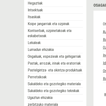
Hegaztiak
OSAGAI
Intsektuak
Itsaskiak
Koipe jangarriak eta ozpinak
Ot
Kontserbak, ozpinetakoak eta
A
eskabetxeak
Ba
Lekaleak
O
Lumadun ehizakia
In
Ongailuak, espezieak eta gehigarriak
Id
Pastak, arrozak, irinak eta eratorriak
Pastelgintza- eta okintza-produktuak
Or
Perretxikoak
Ba
Sukaldeko eta gozotegiko materiala
Sukaldeko eta gozotegiko teknikak
B
Ugaztun ehizakia
zerbitzuko materiala