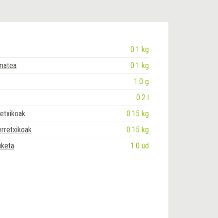
0.1 kg
matea
0.1 kg
1.0 g
0.2 l
retxikoak
0.15 kg
erretxikoak
0.15 kg
uketa
1.0 ud