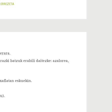
I ERREZETA
 erara.
azki batzuk erabili daitezke: azalorea,
 xaflatan eskuekin.
u).