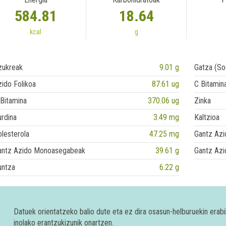
584.81
18.64
kcal
g
zukreak
9.01 g
Gatza (So
ido Folikoa
87.61 ug
C Bitamin
Bitamina
370.06 ug
Zinka
rdina
3.49 mg
Kaltzioa
lesterola
47.25 mg
Gantz Azi
antz Azido Monoasegabeak
39.61 g
Gantz Azi
untza
6.22 g
Datuek orientatzeko balio dute eta ez dira osasun-helburuekin era
inolako erantzukizunik onartzen.