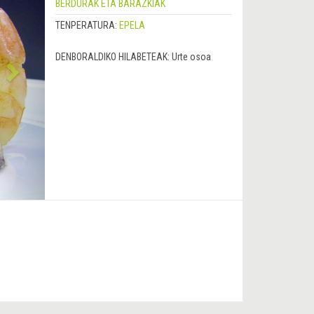
BERDURAK ETA BARAZKIAK
TENPERATURA:
EPELA
DENBORALDIKO HILABETEAK:
Urte osoa