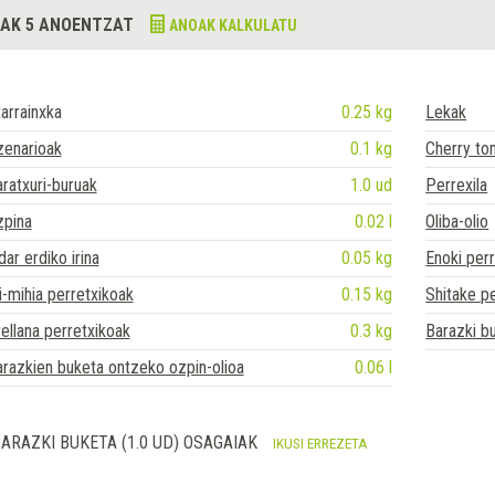
AK 5 ANOENTZAT
ANOAK KALKULATU
arrainxka
0.25 kg
Lekak
zenarioak
0.1 kg
Cherry to
ratxuri-buruak
1.0 ud
Perrexila
zpina
0.02 l
Oliba-olio
dar erdiko irina
0.05 kg
Enoki per
i-mihia perretxikoak
0.15 kg
Shitake p
ellana perretxikoak
0.3 kg
Barazki b
razkien buketa ontzeko ozpin-olioa
0.06 l
ARAZKI BUKETA (1.0 UD) OSAGAIAK
IKUSI ERREZETA