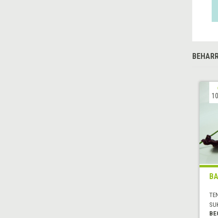
BEHARR
10
BA
TE
SU
BE