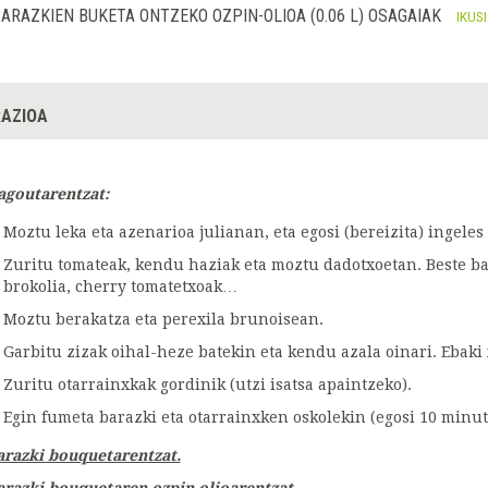
ARAZKIEN BUKETA ONTZEKO OZPIN-OLIOA (0.06 L) OSAGAIAK
IKUS
AZIOA
agoutarentzat:
Moztu leka eta azenarioa julianan, eta egosi (bereizita) ingeles
Zuritu tomateak, kendu haziak eta moztu dadotxoetan. Beste bar
brokolia, cherry tomatetxoak…
Moztu berakatza eta perexila brunoisean.
Garbitu zizak oihal-heze batekin eta kendu azala oinari. Ebaki
Zuritu otarrainxkak gordinik (utzi isatsa apaintzeko).
Egin fumeta barazki eta otarrainxken oskolekin (egosi 10 minut
arazki bouquetarentzat.