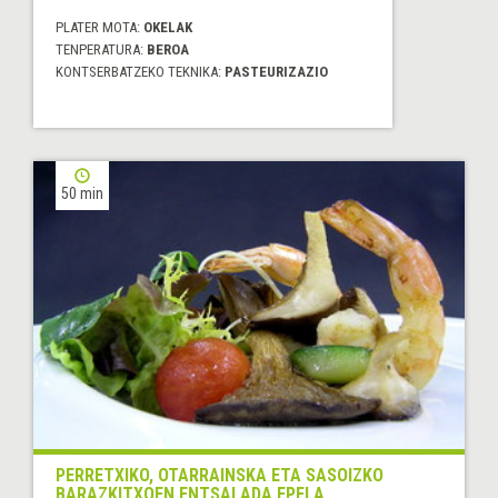
PLATER MOTA:
OKELAK
TENPERATURA:
BEROA
KONTSERBATZEKO TEKNIKA:
PASTEURIZAZIO
50 min
PERRETXIKO, OTARRAINSKA ETA SASOIZKO
BARAZKITXOEN ENTSALADA EPELA