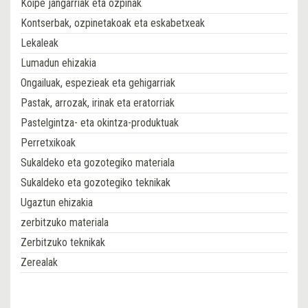
Koipe jangarriak eta ozpinak
Kontserbak, ozpinetakoak eta eskabetxeak
Lekaleak
Lumadun ehizakia
Ongailuak, espezieak eta gehigarriak
Pastak, arrozak, irinak eta eratorriak
Pastelgintza- eta okintza-produktuak
Perretxikoak
Sukaldeko eta gozotegiko materiala
Sukaldeko eta gozotegiko teknikak
Ugaztun ehizakia
zerbitzuko materiala
Zerbitzuko teknikak
Zerealak