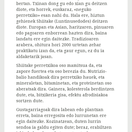
bertan. Txinan dong gu edo xian gu deitzen
diote, eta horrek, euskaraz, «neguko
perretxiko» esan nahi du. Hala ere, hiztun
gehienek Shiitake (Luntinusedodes) deitzen
diote. Europan eta Asian, haritzaren, pinuaren
edo pagoaren enborrean hazten dira, baina
landatu ere egin daitezke. Tradizioaren
arabera, ohitura hori 2000 urtetan zehar
praktikatu izan da, eta gaur egun, ez du ia
aldaketarik jasan.
Shiitake perretxikoa oso mamitsua da, eta
zapore fuertea eta oso berezia du. Nutrizio-
balio handikoak dira perretxiko hauek, eta
mineraletan, bitaminetan, eta proteinetan oso
aberatsak dira. Gainera, kolesterola berdintzen
dute, eta, bitxikeria gisa, efektu afrodisiakoa
sortzen dute.
Gustagarriagoak dira labean edo plantxan
erreta, baina erregosita edo lurrunetan ere
egin daitezke. Kozinatzean, duten lurrin
sendoa ia galdu egiten dute; beraz, erabiltzen