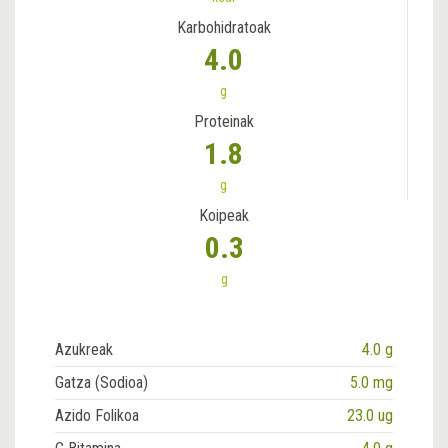
Karbohidratoak
4.0
g
Proteinak
1.8
g
Koipeak
0.3
g
Azukreak
4.0 g
Gatza (Sodioa)
5.0 mg
Azido Folikoa
23.0 ug