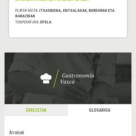
PLATER MOTA:
ITSASKIENA, ENTSALADAK, BERDURAK ETA
BARAZKIAK
TENPERATURA:
EPELA
ERREZETAK
GLOSARIOA
Arrainak