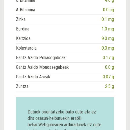
C Bitamina
4.0 g
A Bitamina
0.0 ug
Zinka
0.1 mg
Burdina
1.0 mg
Kaltzioa
9.0 mg
Kolesterola
0.0 mg
Gantz Azido Poliasegabeak
0.17 g
Gantz Azido Monoasegabeak
0.0 g
Gantz Azido Aseak
0.07 g
Zuntza
2.5 g
Datuek orientatzeko balio dute eta ez
dira osasun-helburuekin erabili
behar.Webgunearen arduradunek ez dute