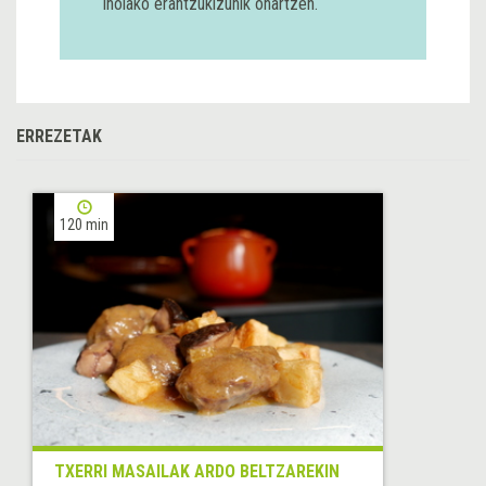
inolako erantzukizunik onartzen.
ERREZETAK
120 min
TXERRI MASAILAK ARDO BELTZAREKIN