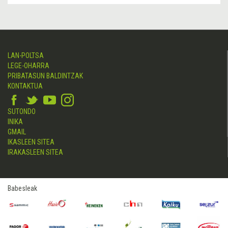
LAN-POLTSA
LEGE-OHARRA
PRIBATASUN BALDINTZAK
KONTAKTUA
SUTONDO
INIKA
GMAIL
IKASLEEN SITEA
IRAKASLEEN SITEA
Babesleak