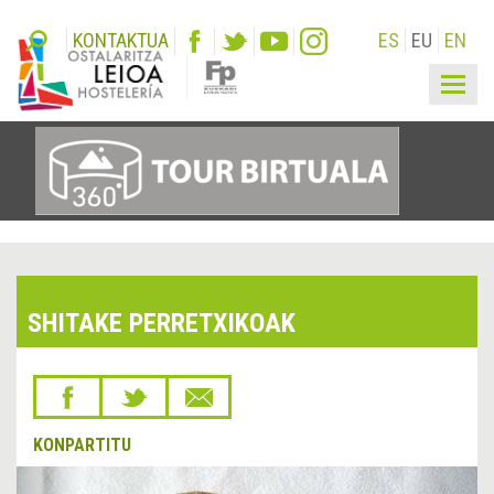
KONTAKTUA
ES
EU
EN
Togg
navig
SHITAKE PERRETXIKOAK
KONPARTITU
&lsaquo;
Hurr