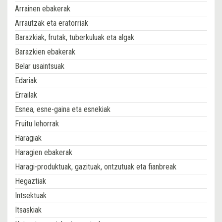
Arrainen ebakerak
Arrautzak eta eratorriak
Barazkiak, frutak, tuberkuluak eta algak
Barazkien ebakerak
Belar usaintsuak
Edariak
Errailak
Esnea, esne-gaina eta esnekiak
Fruitu lehorrak
Haragiak
Haragien ebakerak
Haragi-produktuak, gazituak, ontzutuak eta fianbreak
Hegaztiak
Intsektuak
Itsaskiak