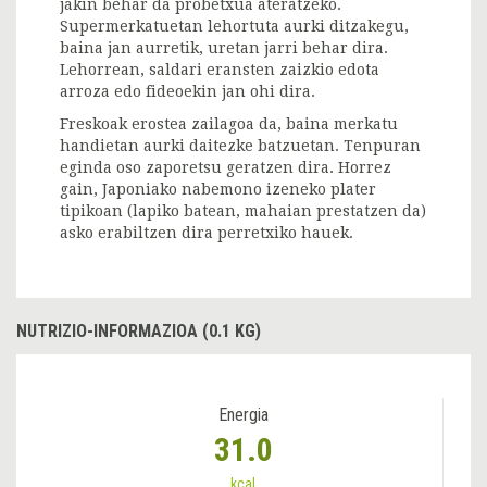
jakin behar da probetxua ateratzeko.
Supermerkatuetan lehortuta aurki ditzakegu,
baina jan aurretik, uretan jarri behar dira.
Lehorrean, saldari eransten zaizkio edota
arroza edo fideoekin jan ohi dira.
Freskoak erostea zailagoa da, baina merkatu
handietan aurki daitezke batzuetan. Tenpuran
eginda oso zaporetsu geratzen dira. Horrez
gain, Japoniako nabemono izeneko plater
tipikoan (lapiko batean, mahaian prestatzen da)
asko erabiltzen dira perretxiko hauek.
NUTRIZIO-INFORMAZIOA (0.1 KG)
Energia
31.0
kcal