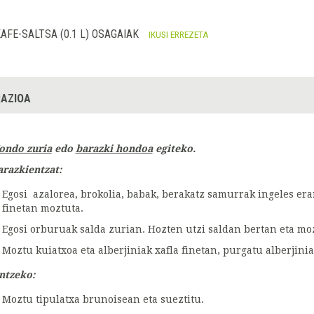
AFE-SALTSA (0.1 L) OSAGAIAK
IKUSI ERREZETA
AZIOA
ondo zuria
edo
barazki hondoa
egiteko.
arazkientzat:
Egosi azalorea, brokolia, babak, berakatz samurrak ingeles era
finetan moztuta.
Egosi orburuak salda zurian. Hozten utzi saldan bertan eta moz
Moztu kuiatxoa eta alberjiniak xafla finetan, purgatu alberjini
ntzeko:
Moztu tipulatxa brunoisean eta sueztitu.