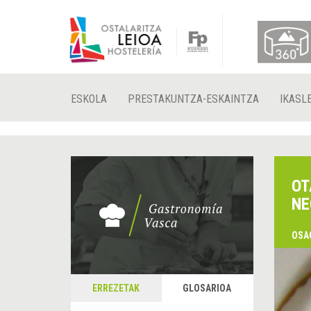
ESKOLA
PRESTAKUNTZA-ESKAINTZA
IKASL
OT
NE
OSA
ERREZETAK
GLOSARIOA