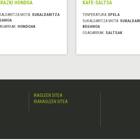
RAZKI HONDOA
KAFE-SALTSA
KALDARITZA MOTA:
SUKALDARITZA
TENPERATURA:
EPELA
GANOA
SUKALDARITZA MOTA:
SUKALDAR
AGARRIAK:
HONDOAK
BEGANOA
OSAGARRIAK:
SALTSAK
IKASLEEN SITEA
IRAKASLEEN SITEA