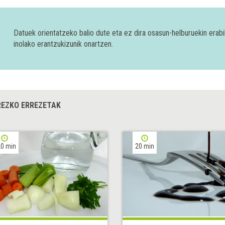
Datuek orientatzeko balio dute eta ez dira osasun-helburuekin era
inolako erantzukizunik onartzen.
EZKO ERREZETAK
0 min
20 min