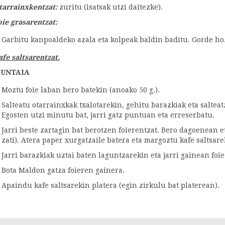
tarrainxkentzat:
zuritu (isatsak utzi daitezke).
oie grasarentzat:
Garbitu kanpoaldeko azala eta kolpeak baldin baditu. Gorde hoz
afe saltsarentzat.
UNTAIA
Moztu foie laban bero batekin (anoako 50 g.).
Salteatu otarrainxkak txalotarekin, gehitu barazkiak eta salteatz
Egosten utzi minutu bat, jarri gatz puntuan eta erreserbatu.
Jarri beste zartagin bat berotzen foierentzat. Bero dagoenean et
zati). Atera paper xurgatzaile batera eta margoztu kafe saltsare
Jarri barazkiak uztai baten laguntzarekin eta jarri gainean foie
Bota Maldon gatza foieren gainera.
Apaindu kafe saltsarekin platera (egin zirkulu bat platerean).