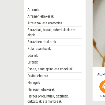
Arrainak
Arrainen ebakerak
Arrautzak eta eratorriak
Barazkiak, frutak, tuberkuluak eta
algak
Barazkien ebakerak
Belar usaintsuak
Edariak
Errailak
Esnea, esne-gaina eta esnekiak
ALER
Fruitu lehorrak
Haragiak
Haragien ebakerak
Haragi-produktuak, gazituak,
kru
ontzutuak eta fianbreak