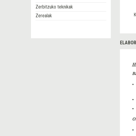
Zerbitzuko teknikak
K
Zerealak
ELABOR
H
B
O