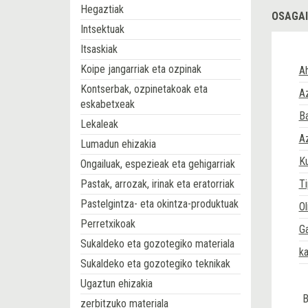
Hegaztiak
OSAGAI
Intsektuak
Itsaskiak
Koipe jangarriak eta ozpinak
Ah
Kontserbak, ozpinetakoak eta
A
eskabetxeak
B
Lekaleak
A
Lumadun ehizakia
Ku
Ongailuak, espezieak eta gehigarriak
Pastak, arrozak, irinak eta eratorriak
Ti
Pastelgintza- eta okintza-produktuak
Ol
Perretxikoak
G
Sukaldeko eta gozotegiko materiala
ka
Sukaldeko eta gozotegiko teknikak
Ugaztun ehizakia
B
zerbitzuko materiala