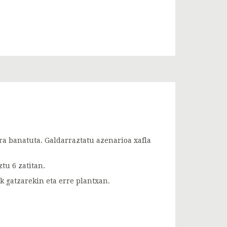
ra banatuta. Galdarraztatu azenarioa xafla
tu 6 zatitan.
ak gatzarekin eta erre plantxan.