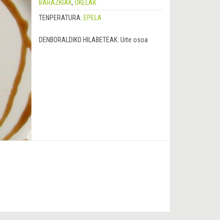
BARAZKIAK
,
OKELAK
TENPERATURA:
EPELA
DENBORALDIKO HILABETEAK:
Urte osoa