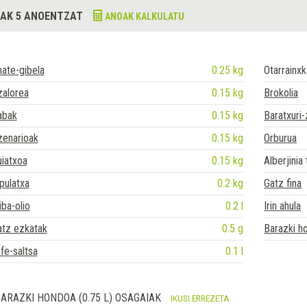
AK 5 ANOENTZAT
ANOAK KALKULATU
ate-gibela
0.25 kg
Otarrainxk
zalorea
0.15 kg
Brokolia
abak
0.15 kg
Baratxuri-
zenarioak
0.15 kg
Orburua
iatxoa
0.15 kg
Alberjinia 
pulatxa
0.2 kg
Gatz fina
iba-olio
0.2 l
Irin ahula
atz ezkatak
0.5 g
Barazki h
fe-saltsa
0.1 l
ARAZKI HONDOA (0.75 L) OSAGAIAK
IKUSI ERREZETA