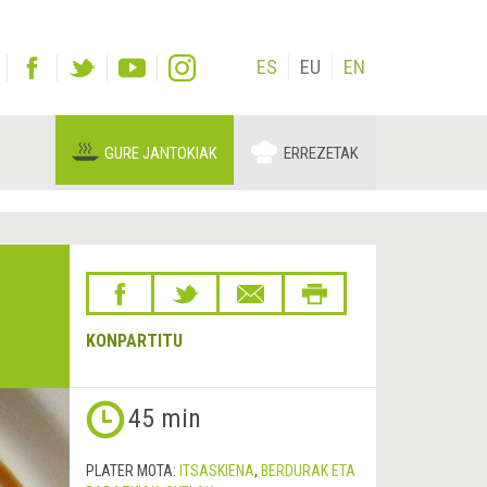
ES
EU
EN
GURE JANTOKIAK
ERREZETAK
KONPARTITU
45 min
PLATER MOTA:
ITSASKIENA
,
BERDURAK ETA