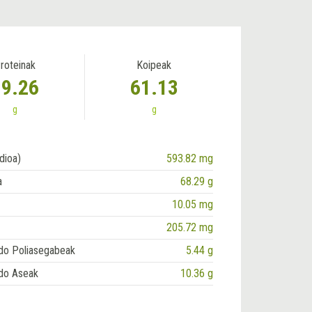
roteinak
Koipeak
19.26
61.13
g
g
dioa)
593.82 mg
a
68.29 g
10.05 mg
205.72 mg
do Poliasegabeak
5.44 g
do Aseak
10.36 g