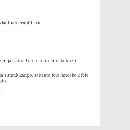
kailuan erabili arte.
en jarraitu. Lotu irinarekin eta buzti.
a sutatik kanpo, salteatu foie (anoako 2 foie
kin.
.