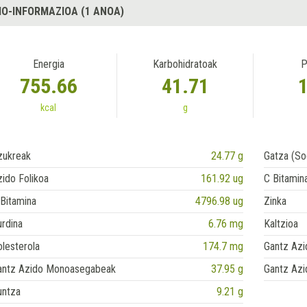
IO-INFORMAZIOA (1 ANOA)
Energia
Karbohidratoak
P
755.66
41.71
kcal
g
zukreak
24.77 g
Gatza (So
ido Folikoa
161.92 ug
C Bitamin
Bitamina
4796.98 ug
Zinka
rdina
6.76 mg
Kaltzioa
lesterola
174.7 mg
Gantz Azi
antz Azido Monoasegabeak
37.95 g
Gantz Azi
untza
9.21 g