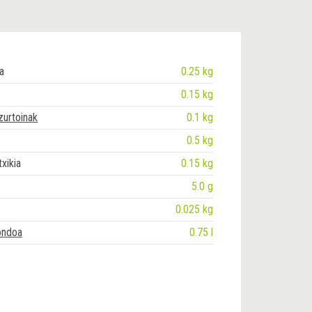
a
0.25 kg
0.15 kg
zurtoinak
0.1 kg
0.5 kg
txikia
0.15 kg
5.0 g
0.025 kg
ondoa
0.75 l