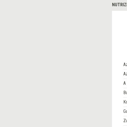
NUTRIZ
A
Az
A 
Bu
Ko
G
Z