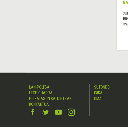
BA
SU
BE
OS
LAN-POLTSA
SUTONDO
LEGE-OHARRA
INIKA
PRIBATASUN BALDINTZAK
GMAIL
KONTAKTUA