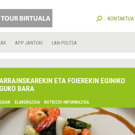
KONTAKTUA
EAK
APP JANTOKI
LAN-POLTSA
ARRAINSKAREKIN ETA FOIEREKIN EGINIKO
GUKO BARA
GAIAK
ELABORAZIOA
NUTRIZIO-INFORMAZIOA