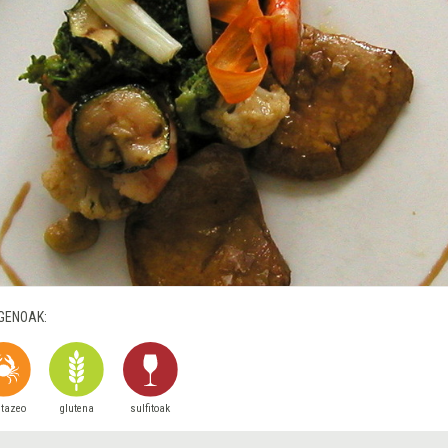
GENOAK:
stazeo
glutena
sulfitoak