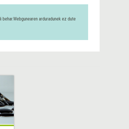
bili behar.Webgunearen arduradunek ez dute