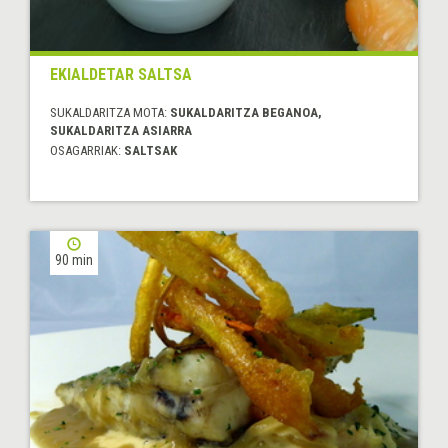
EKIALDETAR SALTSA
SUKALDARITZA MOTA:
SUKALDARITZA BEGANOA,
SUKALDARITZA ASIARRA
OSAGARRIAK:
SALTSAK
90 min