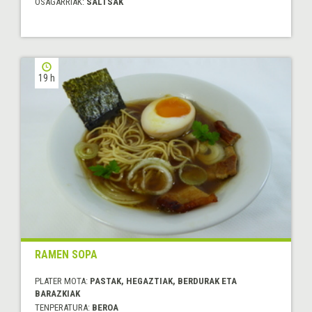
OSAGARRIAK:
SALTSAK
19 h
RAMEN SOPA
PLATER MOTA:
PASTAK, HEGAZTIAK, BERDURAK ETA
BARAZKIAK
TENPERATURA:
BEROA