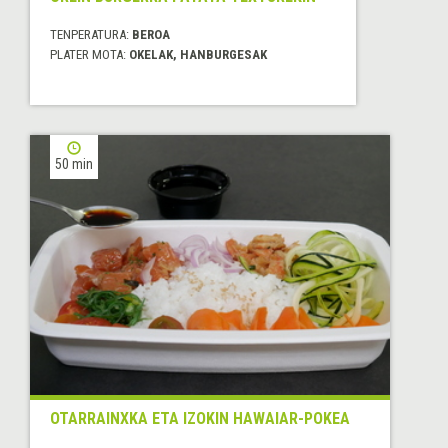
TENPERATURA:
BEROA
PLATER MOTA:
OKELAK, HANBURGESAK
50 min
OTARRAINXKA ETA IZOKIN HAWAIAR-POKEA