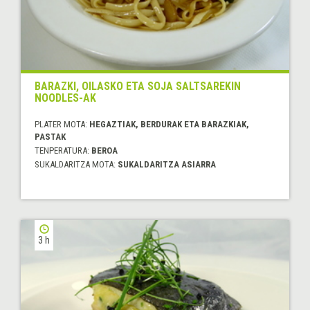
BARAZKI, OILASKO ETA SOJA SALTSAREKIN
NOODLES-AK
PLATER MOTA:
HEGAZTIAK, BERDURAK ETA BARAZKIAK,
PASTAK
TENPERATURA:
BEROA
SUKALDARITZA MOTA:
SUKALDARITZA ASIARRA
3 h