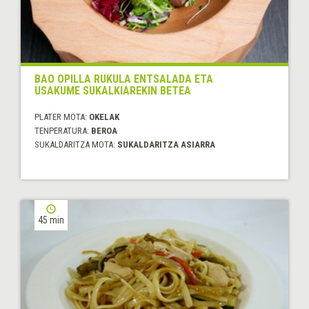
BAO OPILLA RUKULA ENTSALADA ETA
USAKUME SUKALKIAREKIN BETEA
PLATER MOTA:
OKELAK
TENPERATURA:
BEROA
SUKALDARITZA MOTA:
SUKALDARITZA ASIARRA
45 min