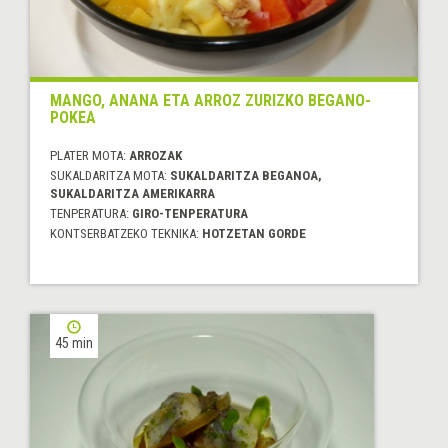
MANGO, ANANA ETA ARROZ ZURIZKO BEGANO-
POKEA
PLATER MOTA:
ARROZAK
SUKALDARITZA MOTA:
SUKALDARITZA BEGANOA,
SUKALDARITZA AMERIKARRA
TENPERATURA:
GIRO-TENPERATURA
KONTSERBATZEKO TEKNIKA:
HOTZETAN GORDE
45 min