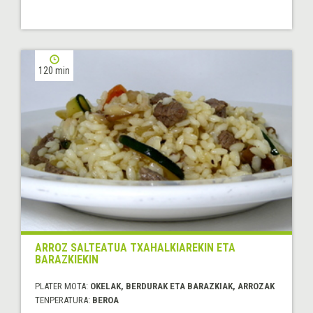
120 min
ARROZ SALTEATUA TXAHALKIAREKIN ETA
BARAZKIEKIN
PLATER MOTA:
OKELAK, BERDURAK ETA BARAZKIAK, ARROZAK
TENPERATURA:
BEROA