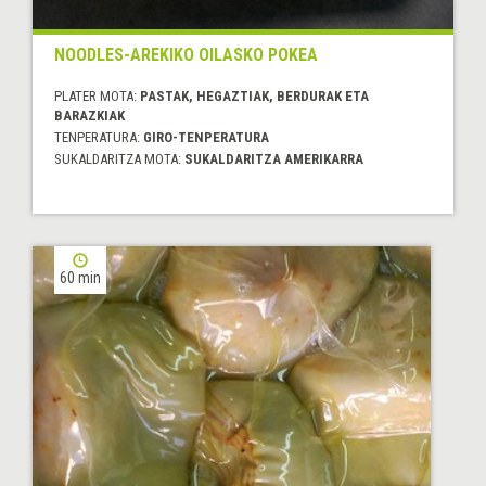
NOODLES-AREKIKO OILASKO POKEA
PLATER MOTA:
PASTAK, HEGAZTIAK, BERDURAK ETA
BARAZKIAK
TENPERATURA:
GIRO-TENPERATURA
SUKALDARITZA MOTA:
SUKALDARITZA AMERIKARRA
60 min