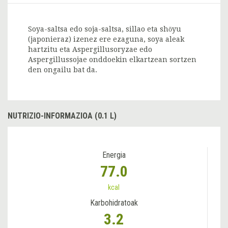
Soya-saltsa edo soja-saltsa, sillao eta shōyu
(japonieraz) izenez ere ezaguna, soya aleak
hartzitu eta Aspergillusoryzae edo
Aspergillussojae onddoekin elkartzean sortzen
den ongailu bat da.
NUTRIZIO-INFORMAZIOA (0.1 L)
Energia
77.0
kcal
Karbohidratoak
3.2