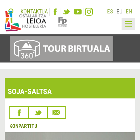
KONTAKTUA
ES
EU
EN
Togg
navig
SOJA-SALTSA
KONPARTITU