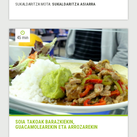
SUKALDARITZA MOTA:
SUKALDARITZA ASIARRA
45 min
SOIA TAKOAK BARAZKIEKIN,
GUACAMOLEAREKIN ETA ARROZAREKIN