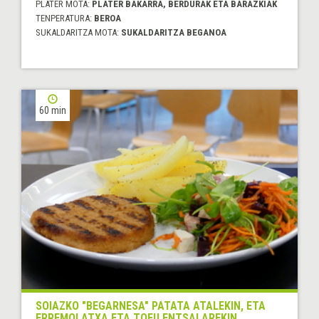
PLATER MOTA:
PLATER BAKARRA, BERDURAK ETA BARAZKIAK
TENPERATURA:
BEROA
SUKALDARITZA MOTA:
SUKALDARITZA BEGANOA
60 min
SOIAZKO "BEGARNESA" PATATA ATALEKIN, ETA
ERREMOLATXA ETA TOFU ENTSALAREKIN