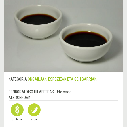
KATEGORIA
ONGAILUAK, ESPEZIEAK ETA GEHIGARRIAK
DENBORALDIKO HILABETEAK:
Urte osoa
ALERGENOAK
glutena
soja