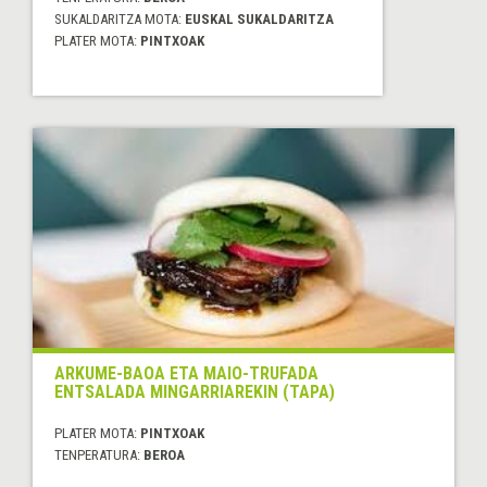
SUKALDARITZA MOTA:
EUSKAL SUKALDARITZA
PLATER MOTA:
PINTXOAK
ARKUME-BAOA ETA MAIO-TRUFADA
ENTSALADA MINGARRIAREKIN (TAPA)
PLATER MOTA:
PINTXOAK
TENPERATURA:
BEROA