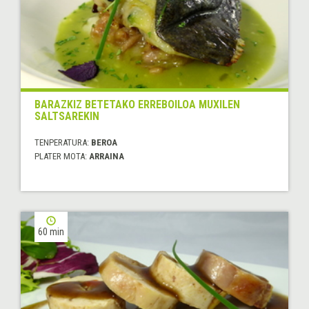
BARAZKIZ BETETAKO ERREBOILOA MUXILEN
SALTSAREKIN
TENPERATURA:
BEROA
PLATER MOTA:
ARRAINA
60 min