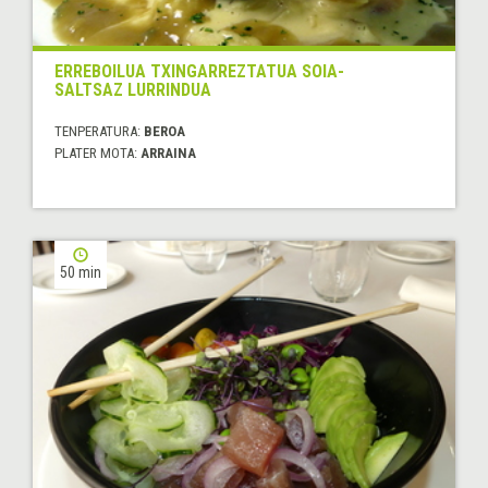
ERREBOILUA TXINGARREZTATUA SOIA-
SALTSAZ LURRINDUA
TENPERATURA:
BEROA
PLATER MOTA:
ARRAINA
50 min