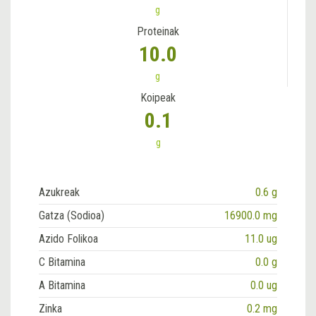
g
Proteinak
10.0
g
Koipeak
0.1
g
Azukreak
0.6 g
Gatza (Sodioa)
16900.0 mg
Azido Folikoa
11.0 ug
C Bitamina
0.0 g
A Bitamina
0.0 ug
Zinka
0.2 mg