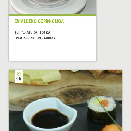
EKIALDEKO OZPIN-OLIOA
TENPERATURA:
HOTZA
OSAGARRIAK:
ONGARRIAK
4 h