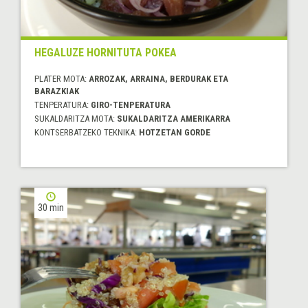
HEGALUZE HORNITUTA POKEA
PLATER MOTA:
ARROZAK, ARRAINA, BERDURAK ETA
BARAZKIAK
TENPERATURA:
GIRO-TENPERATURA
SUKALDARITZA MOTA:
SUKALDARITZA AMERIKARRA
KONTSERBATZEKO TEKNIKA:
HOTZETAN GORDE
30 min