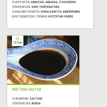
PLATER MOTA:
ARROZAK, ARRAINA, ITSASKIENA
TENPERATURA:
GIRO-TENPERATURA
SUKALDARITZA MOTA:
SUKALDARITZA AMERIKARRA
KONTSERBATZEKO TEKNIKA:
HOTZETAN GORDE
10 min
PAD THAI SALTSA
OSAGARRIAK:
SALTSAK
TENPERATURA:
BEROA