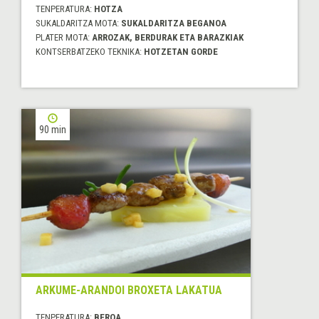
TENPERATURA:
HOTZA
SUKALDARITZA MOTA:
SUKALDARITZA BEGANOA
PLATER MOTA:
ARROZAK, BERDURAK ETA BARAZKIAK
KONTSERBATZEKO TEKNIKA:
HOTZETAN GORDE
90 min
ARKUME-ARANDOI BROXETA LAKATUA
TENPERATURA:
BEROA