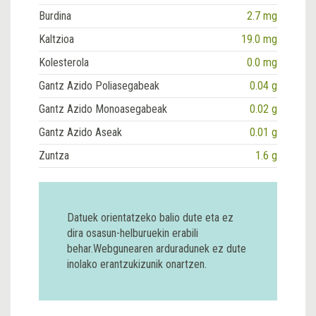
Burdina
2.7 mg
Kaltzioa
19.0 mg
Kolesterola
0.0 mg
Gantz Azido Poliasegabeak
0.04 g
Gantz Azido Monoasegabeak
0.02 g
Gantz Azido Aseak
0.01 g
Zuntza
1.6 g
Datuek orientatzeko balio dute eta ez
dira osasun-helburuekin erabili
behar.Webgunearen arduradunek ez dute
inolako erantzukizunik onartzen.