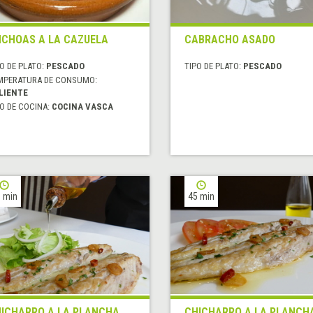
CHOAS A LA CAZUELA
CABRACHO ASADO
O DE PLATO:
PESCADO
TIPO DE PLATO:
PESCADO
MPERATURA DE CONSUMO:
LIENTE
O DE COCINA:
COCINA VASCA
 min
45 min
ICHARRO A LA PLANCHA
CHICHARRO A LA PLANCH