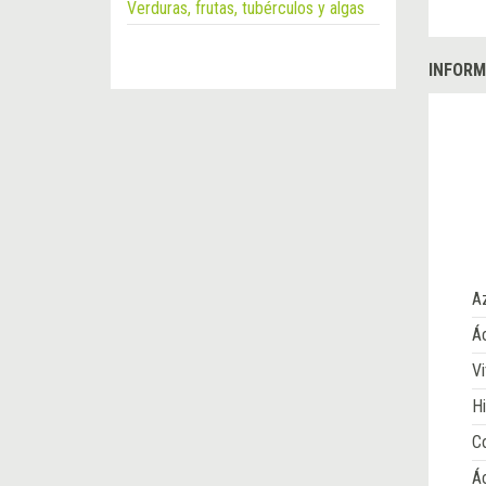
Verduras, frutas, tubérculos y algas
INFORM
A
Ác
Vi
Hi
Co
Á