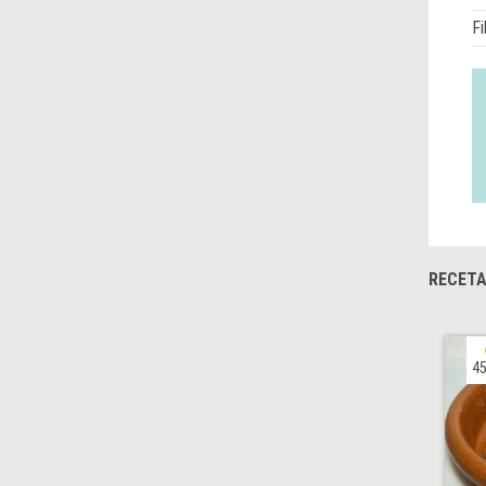
Fi
RECET
45