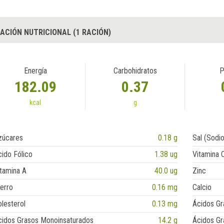
ACIÓN NUTRICIONAL (1 RACIÓN)
Energía
Carbohidratos
P
182.09
0.37
kcal
g
zúcares
0.18 g
Sal (Sodio
ido Fólico
1.38 ug
Vitamina 
tamina A
40.0 ug
Zinc
erro
0.16 mg
Calcio
lesterol
0.13 mg
Ácidos Gr
cidos Grasos Monoinsaturados
14.2 g
Ácidos Gr