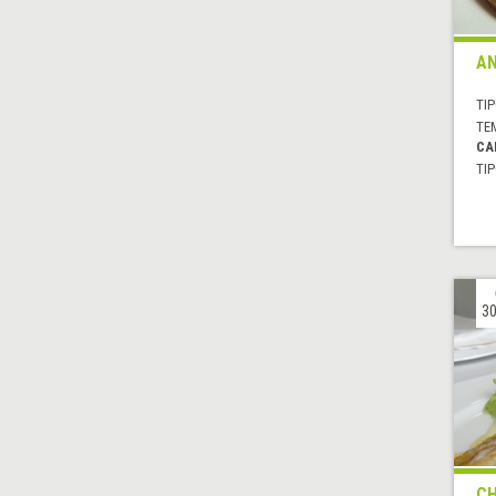
AN
TIP
TE
CA
TIP
30
CH