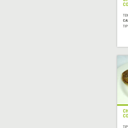
CO
TE
CA
TIP
CH
CO
TIP