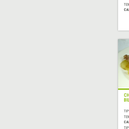
TE
CA
CH
BI
TIP
TE
CA
TIP