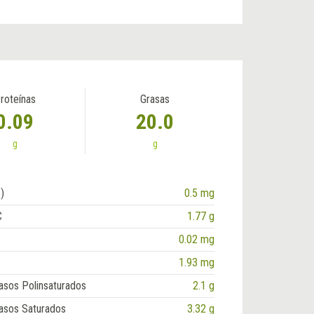
roteínas
Grasas
0.09
20.0
g
g
)
0.5 mg
C
1.77 g
0.02 mg
1.93 mg
asos Polinsaturados
2.1 g
asos Saturados
3.32 g