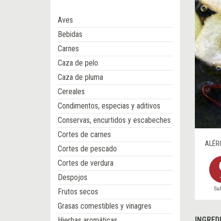
Aves
Bebidas
Carnes
Caza de pelo
Caza de pluma
Cereales
Condimentos, especias y aditivos
Conservas, encurtidos y escabeches
Cortes de carnes
ALÉR
Cortes de pescado
Cortes de verdura
Despojos
Sul
Frutos secos
Grasas comestibles y vinagres
INGRED
Hierbas aromáticas