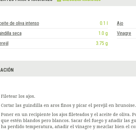
eite de oliva intenso
0.1 l
Ajo
indilla seca
1.0 g
Vinagre
rejil
3.75 g
ACIÓN
Filetear los ajos.
Cortar las guindilla en aros finos y picar el perejil en brunoise.
Poner en un recipiente los ajos fileteados y el aceite de oliva. P
que estén blandos pero blancos. Sacar del fuego y añadir las gu
ha perdido temperatura, añadir el vinagre y mezclar bien el c