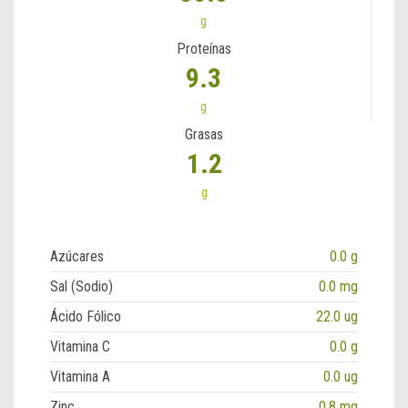
g
Proteínas
9.3
g
Grasas
1.2
g
Azúcares
0.0 g
Sal (Sodio)
0.0 mg
Ácido Fólico
22.0 ug
Vitamina C
0.0 g
Vitamina A
0.0 ug
Zinc
0.8 mg