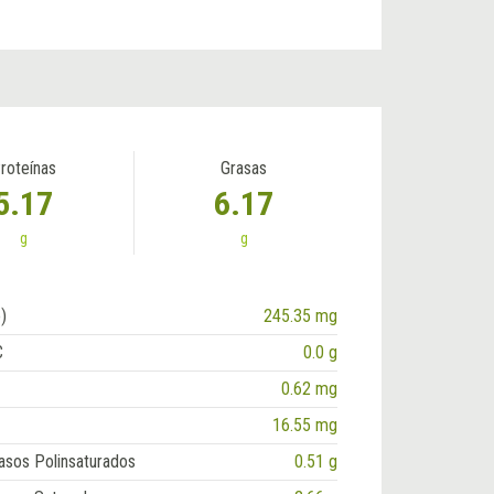
roteínas
Grasas
5.17
6.17
g
g
)
245.35 mg
C
0.0 g
0.62 mg
16.55 mg
asos Polinsaturados
0.51 g