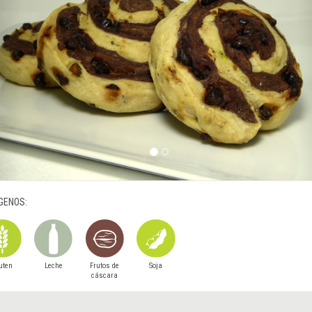
GENOS:
uten
Leche
Frutos de
Soja
cáscara