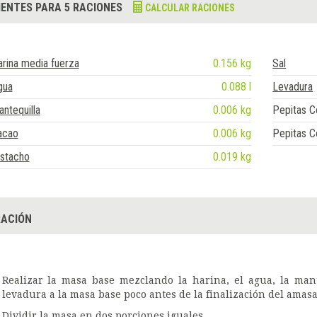
IENTES PARA 5 RACIONES
CALCULAR RACIONES
rina media fuerza
0.156 kg
Sal
gua
0.088 l
Levadura
ntequilla
0.006 kg
Pepitas C
acao
0.006 kg
Pepitas C
istacho
0.019 kg
ACIÓN
Realizar la masa base mezclando la harina, el agua, la man
levadura a la masa base poco antes de la finalización del amas
Dividir la masa en dos porciones iguales.