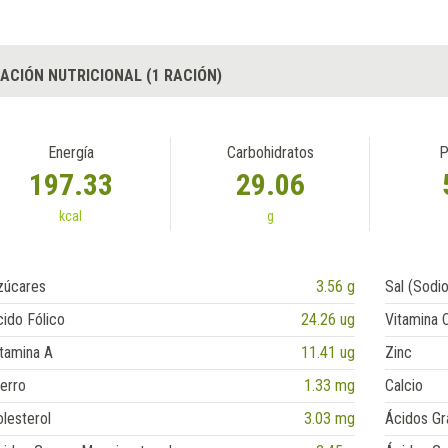
ACIÓN NUTRICIONAL (1 RACIÓN)
Energía
Carbohidratos
P
197.33
29.06
kcal
g
zúcares
3.56 g
Sal (Sodio
ido Fólico
24.26 ug
Vitamina 
tamina A
11.41 ug
Zinc
erro
1.33 mg
Calcio
lesterol
3.03 mg
Ácidos Gr