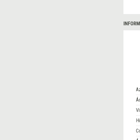
INFORM
A
Ác
Vi
Hi
Co