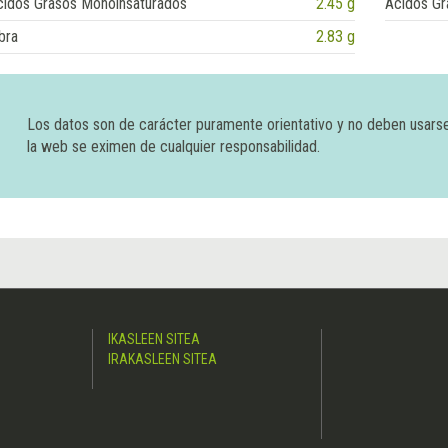
cidos Grasos Monoinsaturados
2.45 g
Ácidos Gr
bra
2.83 g
Los datos son de carácter puramente orientativo y no deben usars
la web se eximen de cualquier responsabilidad.
IKASLEEN SITEA
IRAKASLEEN SITEA