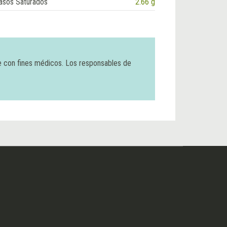
asos Saturados
2.66 g
e con fines médicos. Los responsables de