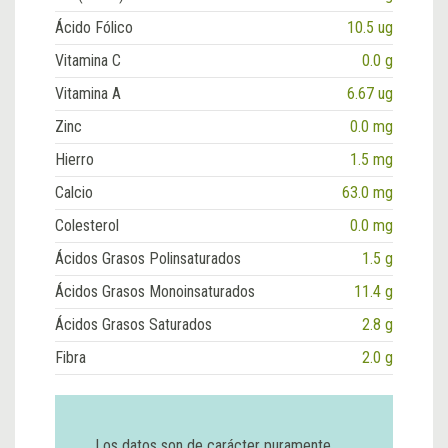
Ácido Fólico
10.5 ug
Vitamina C
0.0 g
Vitamina A
6.67 ug
Zinc
0.0 mg
Hierro
1.5 mg
Calcio
63.0 mg
Colesterol
0.0 mg
Ácidos Grasos Polinsaturados
1.5 g
Ácidos Grasos Monoinsaturados
11.4 g
Ácidos Grasos Saturados
2.8 g
Fibra
2.0 g
Los datos son de carácter puramente