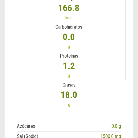
166.8
kcal
Carbohidratos
0.0
g
Proteínas
1.2
g
Grasas
18.0
g
Azúcares
0.0 g
Sal (Sodio)
1500.0 mg