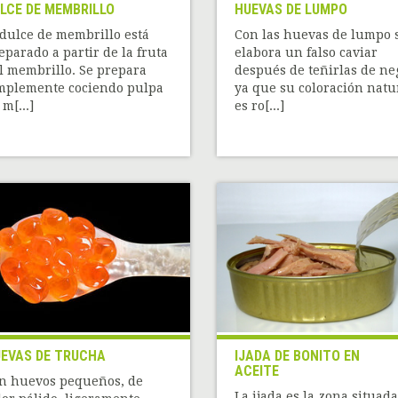
LCE DE MEMBRILLO
HUEVAS DE LUMPO
 dulce de membrillo está
Con las huevas de lumpo 
eparado a partir de la fruta
elabora un falso caviar
l membrillo. Se prepara
después de teñirlas de ne
mplemente cociendo pulpa
ya que su coloración natu
 m[...]
es ro[...]
EVAS DE TRUCHA
IJADA DE BONITO EN
ACEITE
n huevos pequeños, de
La ijada es la zona situad