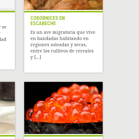
CODORNICES EN
ESCABECHE
 se
Es un ave migratoria que vive
r
en bandadas habitando en
dad
regiones soleadas y secas,
entre los cultivos de cereales
y [...]