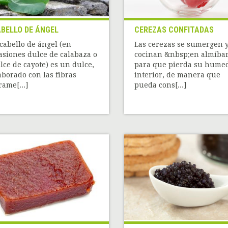
BELLO DE ÁNGEL
CEREZAS CONFITADAS
 cabello de ángel (en
Las cerezas se sumergen y
asiones dulce de calabaza o
cocinan &nbsp;en almíba
lce de cayote) es un dulce,
para que pierda su hume
aborado con las fibras
interior, de manera que
rame[...]
pueda cons[...]