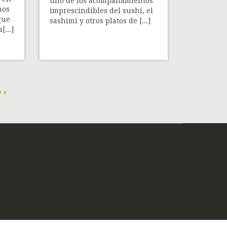
uno de los acompañamientos
mos
imprescindibles del sushi, el
que
sashimi y otros platos de [...]
...]
 »