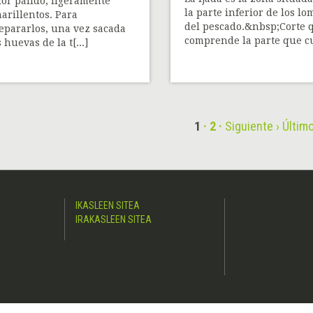
lor pálido, ligeramente
la parte inferior de los lo
arillentos. Para
del pescado.&nbsp;Corte 
epararlos, una vez sacada
comprende la parte que cu[
s huevas de la t[...]
1
2
Siguiente ›
Último
IKASLEEN SITEA
IRAKASLEEN SITEA