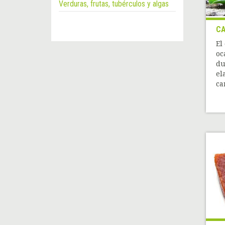
Verduras, frutas, tubérculos y algas
CA
El
oc
du
el
ca