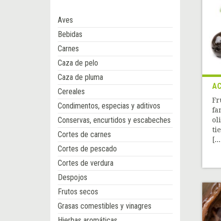
Aves
Bebidas
Carnes
Caza de pelo
Caza de pluma
AC
Cereales
Fr
Condimentos, especias y aditivos
fa
Conservas, encurtidos y escabeches
ol
ti
Cortes de carnes
[...
Cortes de pescado
Cortes de verdura
Despojos
Frutos secos
Grasas comestibles y vinagres
Hierbas aromáticas