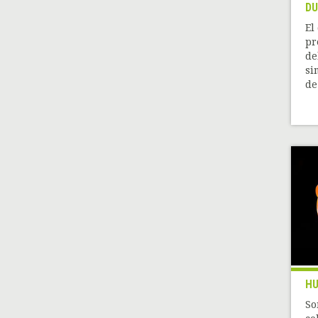
DU
El
pr
de
si
de
HU
So