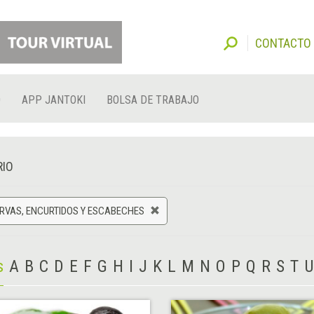
CONTACTO
O
APP JANTOKI
BOLSA DE TRABAJO
RIO
RVAS, ENCURTIDOS Y ESCABECHES
s
A
B
C
D
E
F
G
H
I
J
K
L
M
N
O
P
Q
R
S
T
U