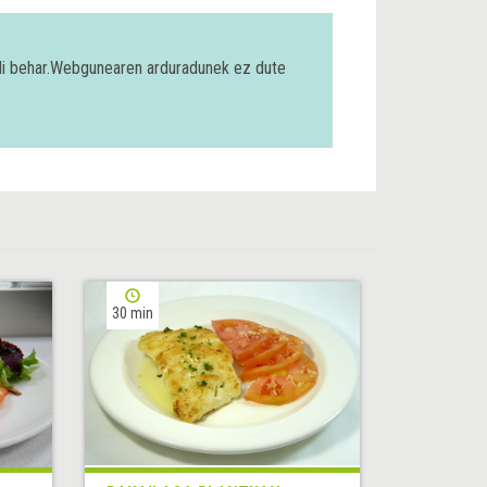
bili behar.Webgunearen arduradunek ez dute
30 min