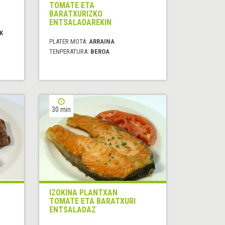
TOMATE ETA
BARATXURIZKO
ENTSALADAREKIN
K
PLATER MOTA:
ARRAINA
TENPERATURA:
BEROA
30 min
IZOKINA PLANTXAN
TOMATE ETA BARATXURI
ENTSALADAZ