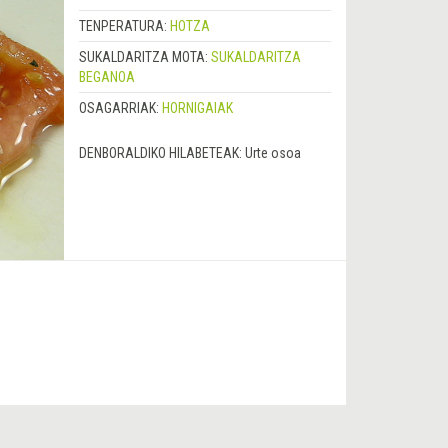
TENPERATURA:
HOTZA
SUKALDARITZA MOTA:
SUKALDARITZA
BEGANOA
OSAGARRIAK:
HORNIGAIAK
DENBORALDIKO HILABETEAK:
Urte osoa