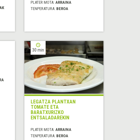
PLATER MOTA:
ARRAINA
AK
TENPERATURA:
BEROA
30 min
RA
LEGATZA PLANTXAN
TOMATE ETA
BARATXURIZKO
ENTSALADAREKIN
PLATER MOTA:
ARRAINA
TENPERATURA:
BEROA