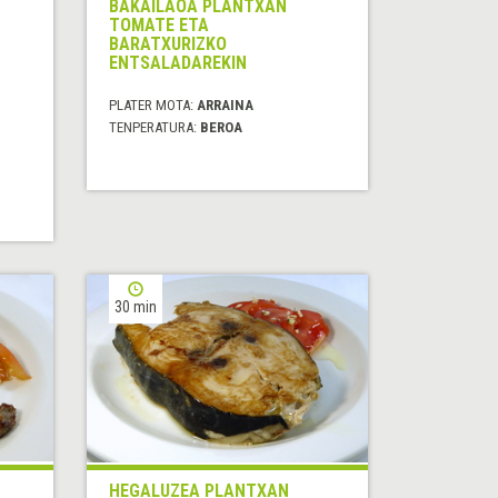
BAKAILAOA PLANTXAN
TOMATE ETA
BARATXURIZKO
ENTSALADAREKIN
PLATER MOTA:
ARRAINA
TENPERATURA:
BEROA
30 min
HEGALUZEA PLANTXAN