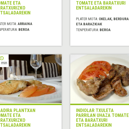
MATE ETA
TOMATE ETA BARATXURI
RATXURIZKO
ENTSALADAREKIN
TSALADAREKIN
PLATER MOTA:
OKELAK, BERDURA
ATER MOTA:
ARRAINA
ETA BARAZKIAK
NPERATURA:
BEROA
TENPERATURA:
BEROA
 min
ADIRA PLANTXAN
INDIOLAR TXULETA
MATE ETA
PARRILAN UHAZA TOMATE
RATXURIZKO
ETA BARATXURI
TSALADAREKIN
ENTSALADAREKIN