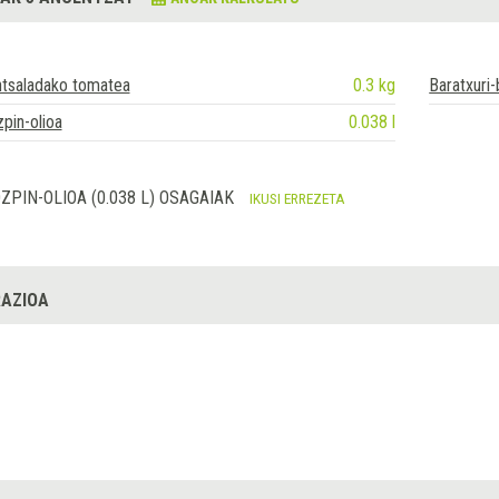
ntsaladako tomatea
0.3 kg
Baratxuri
pin-olioa
0.038 l
ZPIN-OLIOA (0.038 L) OSAGAIAK
IKUSI ERREZETA
AZIOA