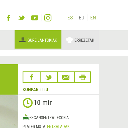
ES
EU
EN
GURE JANTOKIAK
ERREZETAK
KONPARTITU
10 min
BEGANOENTZAT EGOKIA
PLATER MOTA:
ENTSALADAK