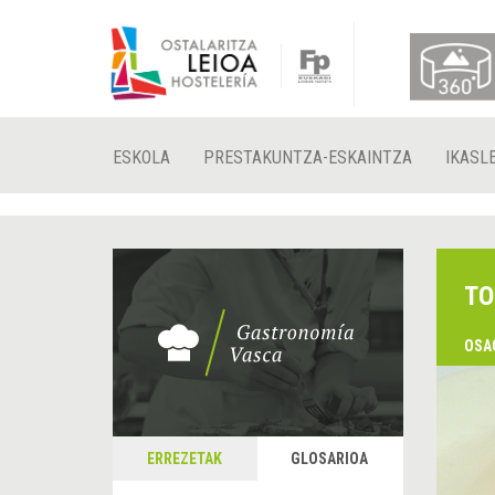
ESKOLA
PRESTAKUNTZA-ESKAINTZA
IKASL
TO
OSA
ERREZETAK
GLOSARIOA