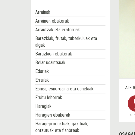
Arrainak
Arrainen ebakerak
Arrautzak eta eratorriak
Barazkiak, frutak, tuberkuluak eta
algak
Barazkien ebakerak
Belar usaintsuak
Edariak
Errailak
ALER
Esnea, esne-gaina eta esnekiak
Fruitu lehorrak
Haragiak
Haragien ebakerak
sul
Haragi-produktuak, gazituak,
ontzutuak eta fianbreak
OSAGAI