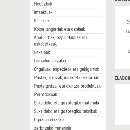
Hegaztiak
Intsektuak
Itsaskiak
E
Koipe jangarriak eta ozpinak
Oz
Kontserbak, ozpinetakoak eta
eskabetxeak
O
Lekaleak
Lumadun ehizakia
Ongailuak, espezieak eta gehigarriak
Pastak, arrozak, irinak eta eratorriak
ELABOR
Pastelgintza- eta okintza-produktuak
Perretxikoak
Sukaldeko eta gozotegiko materiala
Sukaldeko eta gozotegiko teknikak
Ugaztun ehizakia
zerbitzuko materiala