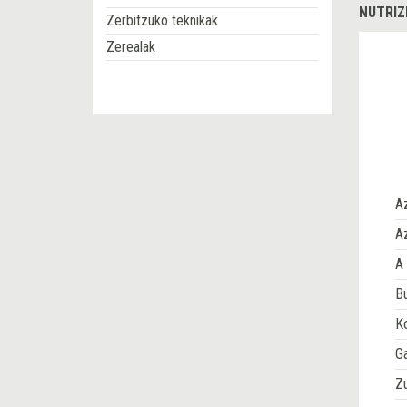
NUTRIZ
Zerbitzuko teknikak
Zerealak
A
Az
A 
Bu
Ko
G
Z