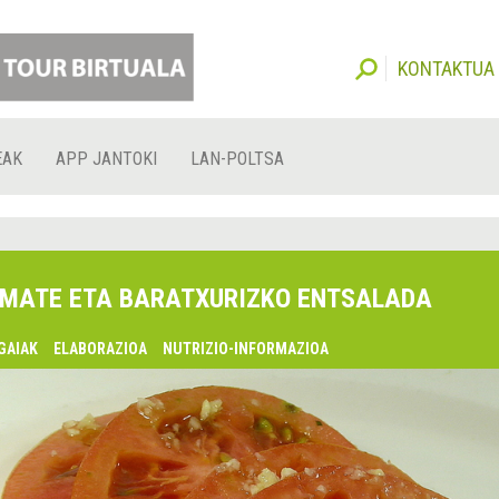
KONTAKTUA
EAK
APP JANTOKI
LAN-POLTSA
MATE ETA BARATXURIZKO ENTSALADA
GAIAK
ELABORAZIOA
NUTRIZIO-INFORMAZIOA