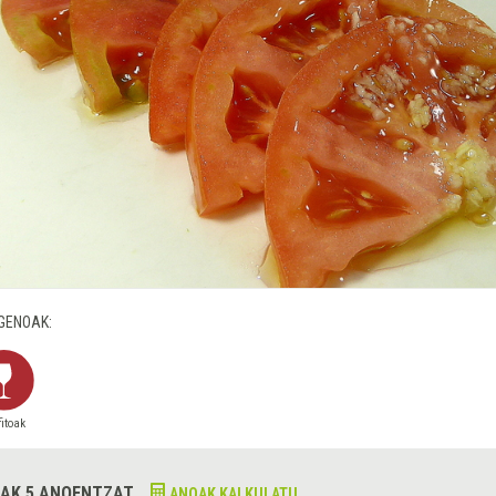
GENOAK:
fitoak
AK 5 ANOENTZAT
ANOAK KALKULATU