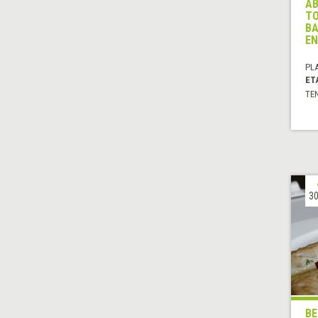
AB
TO
BA
EN
PL
ET
TE
30
BE