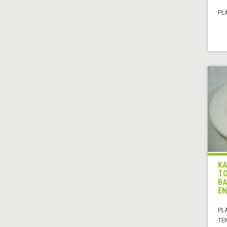
PL
KA
TO
BA
EN
PL
TE