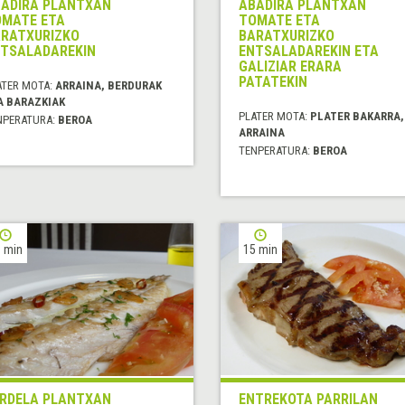
ADIRA PLANTXAN
ABADIRA PLANTXAN
MATE ETA
TOMATE ETA
RATXURIZKO
BARATXURIZKO
TSALADAREKIN
ENTSALADAREKIN ETA
GALIZIAR ERARA
PATATEKIN
ATER MOTA:
ARRAINA, BERDURAK
A BARAZKIAK
PLATER MOTA:
PLATER BAKARRA,
NPERATURA:
BEROA
ARRAINA
TENPERATURA:
BEROA
 min
15 min
RDELA PLANTXAN
ENTREKOTA PARRILAN