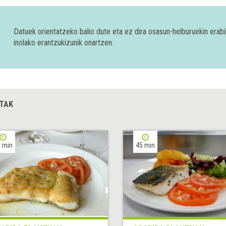
Datuek orientatzeko balio dute eta ez dira osasun-helburuekin era
inolako erantzukizunik onartzen.
TAK
 min
45 min