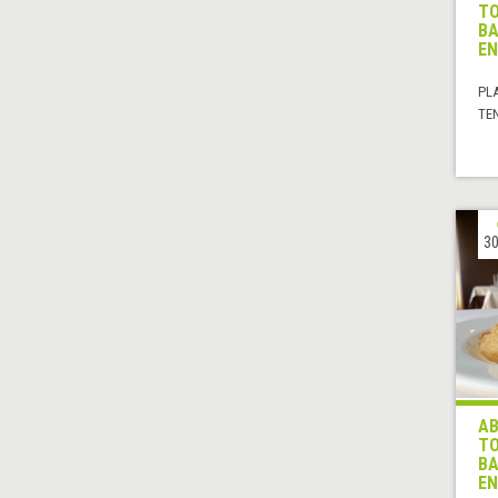
TO
BA
EN
PL
TE
30
AB
TO
BA
EN