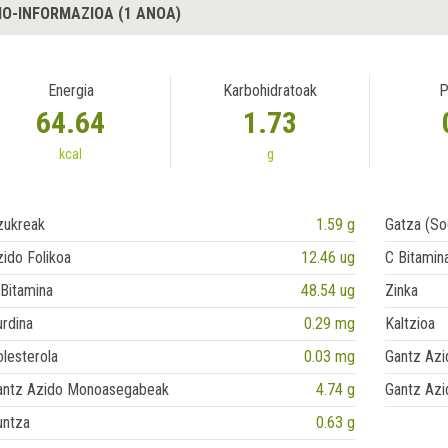
IO-INFORMAZIOA (1 ANOA)
Energia
Karbohidratoak
P
64.64
1.73
kcal
g
zukreak
1.59 g
Gatza (So
ido Folikoa
12.46 ug
C Bitamin
Bitamina
48.54 ug
Zinka
rdina
0.29 mg
Kaltzioa
lesterola
0.03 mg
Gantz Azi
antz Azido Monoasegabeak
4.74 g
Gantz Azi
untza
0.63 g