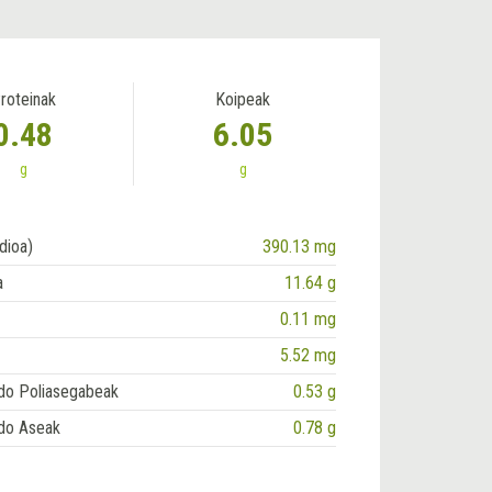
roteinak
Koipeak
0.48
6.05
g
g
dioa)
390.13 mg
a
11.64 g
0.11 mg
5.52 mg
do Poliasegabeak
0.53 g
do Aseak
0.78 g