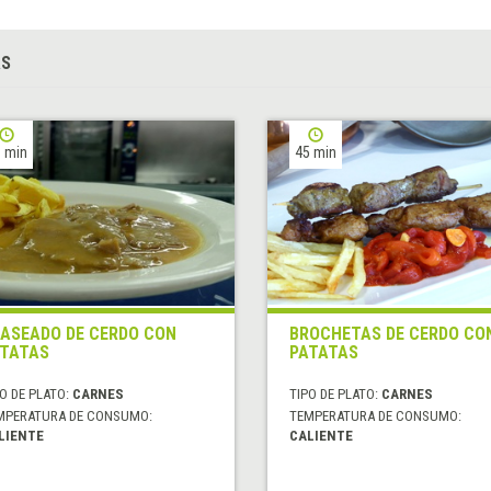
AS
 min
45 min
ASEADO DE CERDO CON
BROCHETAS DE CERDO CO
TATAS
PATATAS
O DE PLATO:
CARNES
TIPO DE PLATO:
CARNES
MPERATURA DE CONSUMO:
TEMPERATURA DE CONSUMO:
LIENTE
CALIENTE