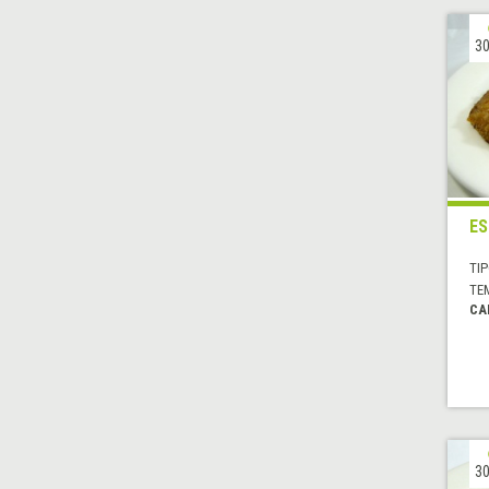
30
ES
TIP
TE
CA
30