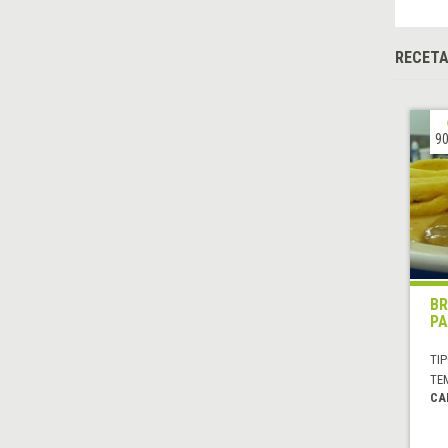
RECET
90
BR
PA
TIP
TE
CA