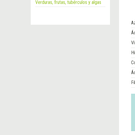
Verduras, frutas, tubérculos y algas
A
Ác
Vi
Hi
Co
Á
Fi