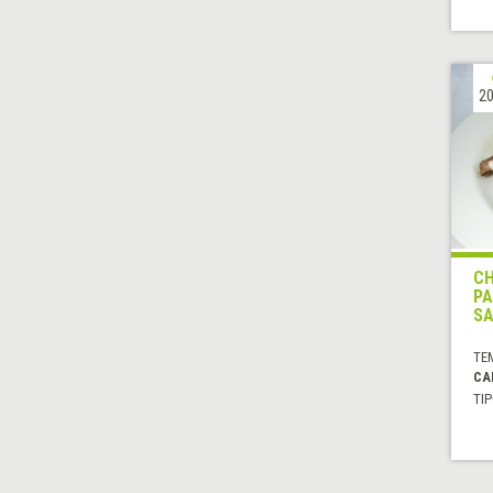
20
CH
PA
SA
TE
CA
TIP