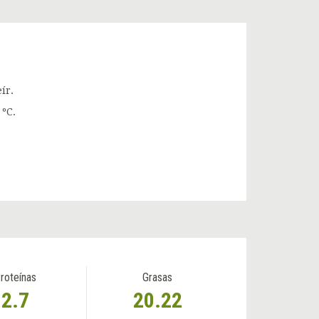
ír.
 ºC.
roteínas
Grasas
2.7
20.22