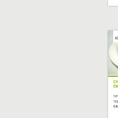
40
CH
EM
TIP
TE
CA