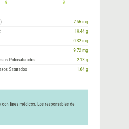
g
g
)
7.56 mg
C
19.44 g
0.32 mg
9.72 mg
asos Polinsaturados
2.13 g
asos Saturados
1.64 g
e con fines médicos. Los responsables de