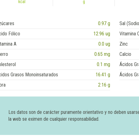
kcal
g
zúcares
0.97 g
Sal (Sodio
ido Fólico
12.96 ug
Vitamina 
tamina A
0.0 ug
Zinc
erro
0.65 mg
Calcio
lesterol
0.1 mg
Ácidos Gr
cidos Grasos Monoinsaturados
16.41 g
Ácidos Gr
bra
2.16 g
Los datos son de carácter puramente orientativo y no deben usars
la web se eximen de cualquier responsabilidad.