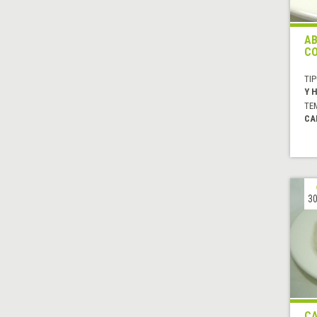
AB
CO
TIP
Y 
TE
CA
30
CA