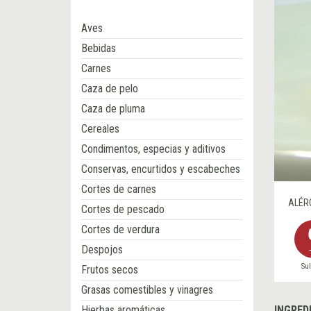
Aves
Bebidas
Carnes
Caza de pelo
Caza de pluma
Cereales
Condimentos, especias y aditivos
Conservas, encurtidos y escabeches
Cortes de carnes
ALÉR
Cortes de pescado
Cortes de verdura
Despojos
Sul
Frutos secos
Grasas comestibles y vinagres
Hierbas aromáticas
INGRED