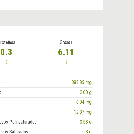
roteínas
Grasas
0.3
6.11
g
g
)
388.85 mg
C
2.63 g
0.04 mg
12.37 mg
asos Polinsaturados
0.53 g
asos Saturados
0.8 g