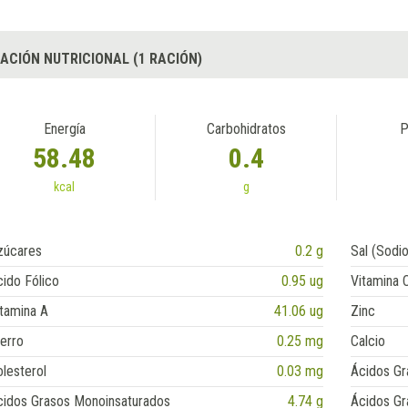
ACIÓN NUTRICIONAL (1 RACIÓN)
Energía
Carbohidratos
P
58.48
0.4
kcal
g
zúcares
0.2 g
Sal (Sodio
ido Fólico
0.95 ug
Vitamina 
tamina A
41.06 ug
Zinc
erro
0.25 mg
Calcio
lesterol
0.03 mg
Ácidos Gr
cidos Grasos Monoinsaturados
4.74 g
Ácidos Gr