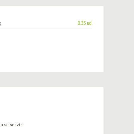
s
0.35 ud
 se servir.