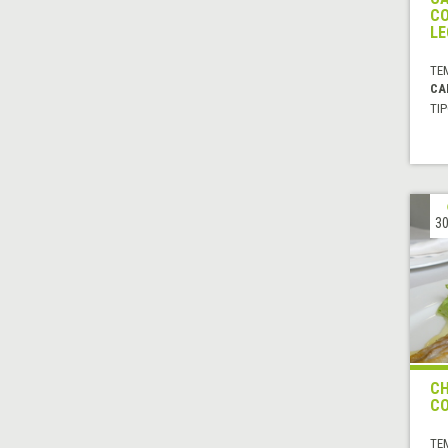
CO
L
TE
CA
TIP
30
CH
CO
TE