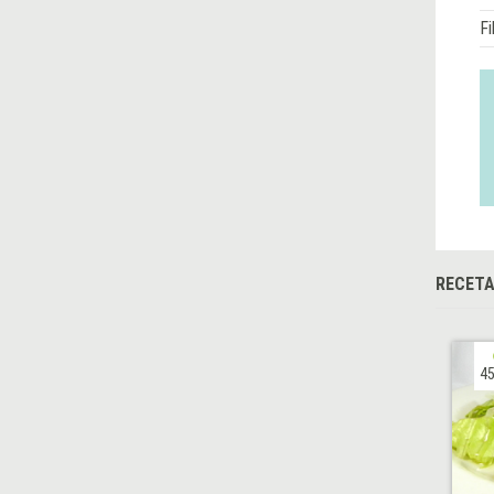
Fi
RECET
45