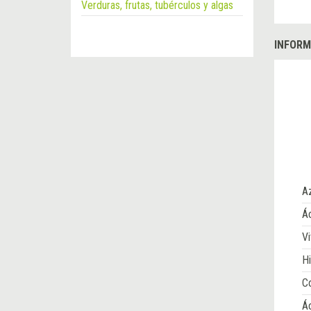
Verduras, frutas, tubérculos y algas
INFORM
A
Ác
Vi
Hi
Co
Á