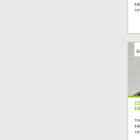
CA
TIP
45
CO
EN
TE
CA
TIP