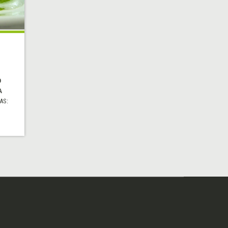
O
A
AS: