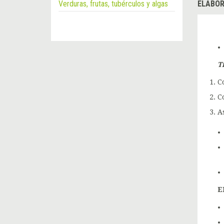
Verduras, frutas, tubérculos y algas
ELABOR
T
C
C
A
E