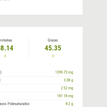
roteínas
Grasas
48.14
45.35
g
g
)
1399.73 mg
C
3.38 g
2.52 mg
181.18 mg
asos Polinsaturados
8.2 g