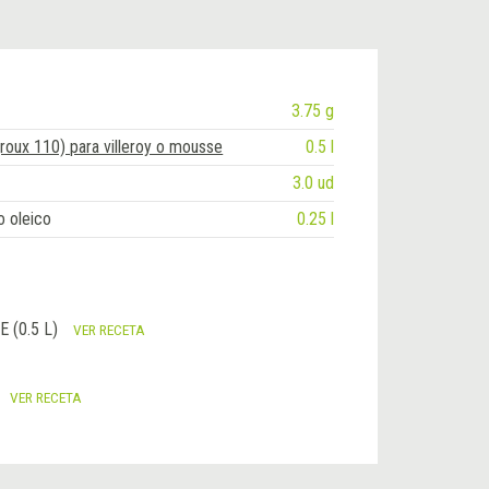
3.75 g
roux 110) para villeroy o mousse
0.5 l
3.0 ud
o oleico
0.25 l
 (0.5 L)
VER RECETA
VER RECETA