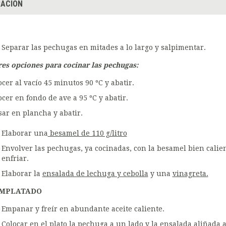
ACIÓN
Separar las pechugas en mitades a lo largo y salpimentar.
res opciones para cocinar las pechugas:
ocer al vacío 45 minutos 90 ºC y abatir.
ocer en fondo de ave a 95 ºC y abatir.
sar en plancha y abatir.
Elaborar una
besamel de 110 g/litro
Envolver las pechugas, ya cocinadas, con la besamel bien calie
enfriar.
Elaborar la
ensalada de lechuga y cebolla
y una
vinagreta.
MPLATADO
Empanar y freír en abundante aceite caliente.
Colocar en el plato la pechuga a un lado y la ensalada aliñada a