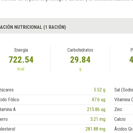
ACIÓN NUTRICIONAL (1 RACIÓN)
Energía
Carbohidratos
P
722.54
29.84
kcal
g
zúcares
5.52 g
Sal (Sodio
ido Fólico
47.6 ug
Vitamina 
tamina A
215.86 ug
Zinc
erro
3.21 mg
Calcio
lesterol
281.88 mg
Ácidos Gr