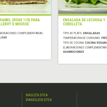
SAMEL (ROUX 110) PARA
ENSALADA DE LECHUGA Y
LLEROY O MOUSSE
CEBOLLETA
ABORACIONES COMPLEMENTARIAS:
TIPO DE PLATO:
ENSALADAS
LSAS
TEMPERATURA DE CONSUMO:
FRÍ
TIPO DE COCINA:
COCINA VEGAN
ELABORACIONES COMPLEMENTARI
GUARNICIONES
IKASLEEN SITEA
IRAKASLEEN SITEA