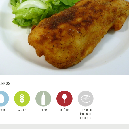
GENOS:
evos
Gluten
Leche
Sulfitos
Trazas de
frutos de
cáscara