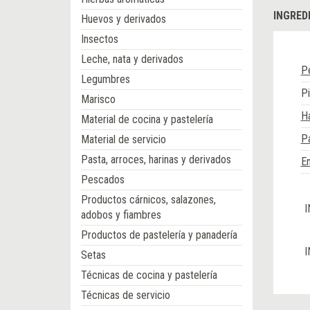
INGRED
Huevos y derivados
Insectos
Leche, nata y derivados
P
Legumbres
Pi
Marisco
Ha
Material de cocina y pastelería
Pa
Material de servicio
Pasta, arroces, harinas y derivados
En
Pescados
Productos cárnicos, salazones,
I
adobos y fiambres
Productos de pastelería y panadería
I
Setas
Técnicas de cocina y pastelería
Técnicas de servicio