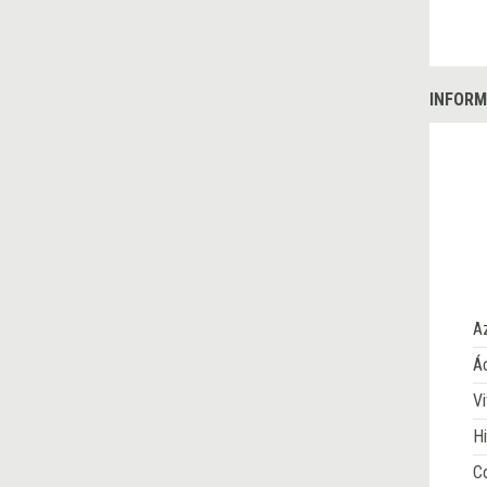
INFORM
A
Ác
Vi
Hi
Co