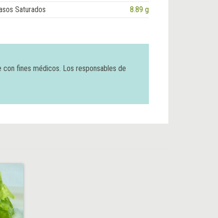
asos Saturados
8.89 g
e con fines médicos. Los responsables de