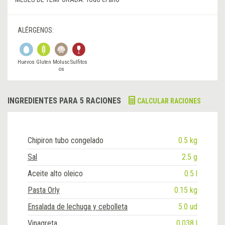
ALÉRGENOS:
Huevos
Gluten
Molusc
Sulfitos
os
INGREDIENTES PARA 5 RACIONES
CALCULAR RACIONES
Chipiron tubo congelado
0.5 kg
Sal
2.5 g
Aceite alto oleico
0.5 l
Pasta Orly
0.15 kg
Ensalada de lechuga y cebolleta
5.0 ud
Vinagreta
0.038 l