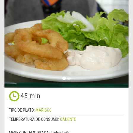
&lsaquo;
Sigu
Anterior
&rsa
45 min
TIPO DE PLATO:
MARISCO
TEMPERATURA DE CONSUMO:
CALIENTE
MESES DE TEMPORADA:
Todo el año