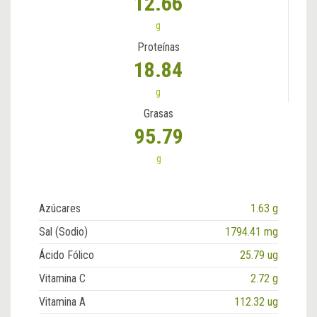
12.66
g
Proteínas
18.84
g
Grasas
95.79
g
Azúcares
1.63 g
Sal (Sodio)
1794.41 mg
Ácido Fólico
25.79 ug
Vitamina C
2.72 g
Vitamina A
112.32 ug