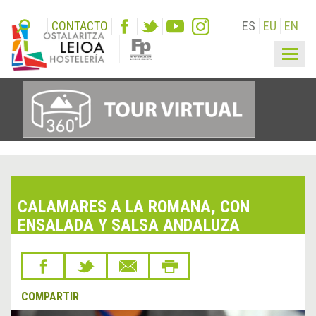
CONTACTO
ES
EU
EN
Togg
navig
CALAMARES A LA ROMANA, CON
ENSALADA Y SALSA ANDALUZA
COMPARTIR