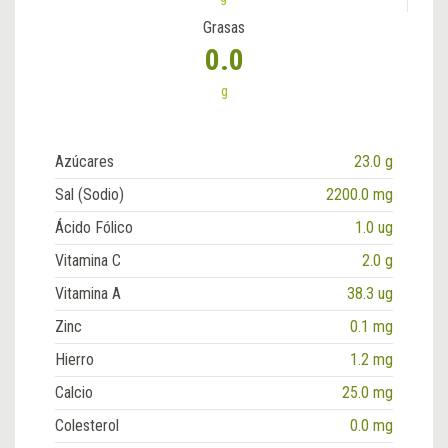
Grasas
0.0
g
Azúcares
23.0 g
Sal (Sodio)
2200.0 mg
Ácido Fólico
1.0 ug
Vitamina C
2.0 g
Vitamina A
38.3 ug
Zinc
0.1 mg
Hierro
1.2 mg
Calcio
25.0 mg
Colesterol
0.0 mg