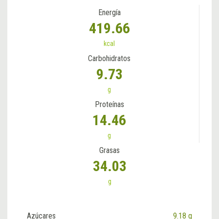
Energía
419.66
kcal
Carbohidratos
9.73
g
Proteínas
14.46
g
Grasas
34.03
g
Azúcares
9.18 g