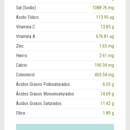
Sal (Sodio)
1088.76 mg
Ácido Fólico
113.95 ug
Vitamina C
13.85 g
Vitamina A
676.81 ug
Zinc
1.65 mg
Hierro
2.61 mg
Calcio
190.34 mg
Colesterol
405.54 mg
Ácidos Grasos Polinsaturados
6.03 g
Ácidos Grasos Monoinsaturados
14.69 g
Ácidos Grasos Saturados
11.42 g
Fibra
1.89 g