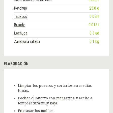
Ketchup
25.0 g
Tabasco
5.0 ml
Brandy
0.015 l
Lechuga
0.3 ud
Zanahoria rallada
0.1 kg
ELABORACIÓN
Limpiar los puerros y cortarlos en medias
lunas.
Pochar el puerro con margarina y aceite a
temperatura muy baja.
Engrasar los moldes.