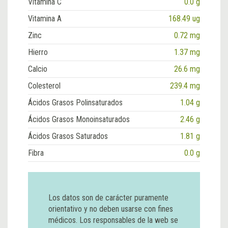
Vitamina C
0.0 g
Vitamina A
168.49 ug
Zinc
0.72 mg
Hierro
1.37 mg
Calcio
26.6 mg
Colesterol
239.4 mg
Ácidos Grasos Polinsaturados
1.04 g
Ácidos Grasos Monoinsaturados
2.46 g
Ácidos Grasos Saturados
1.81 g
Fibra
0.0 g
Los datos son de carácter puramente
orientativo y no deben usarse con fines
médicos. Los responsables de la web se