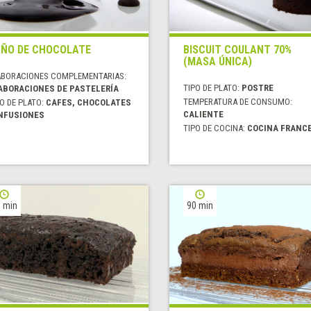
ÑO DE CHOCOLATE
BISCUIT COULANT 70%
(MASA ÚNICA)
ABORACIONES COMPLEMENTARIAS:
TIPO DE PLATO:
POSTRE
ABORACIONES DE PASTELERÍA
TEMPERATURA DE CONSUMO:
O DE PLATO:
CAFES, CHOCOLATES
CALIENTE
INFUSIONES
TIPO DE COCINA:
COCINA FRANC
 min
90 min