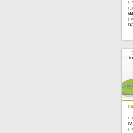
TIP
TE
AM
TIP
ES
6 
CA
TE
CA
TIP