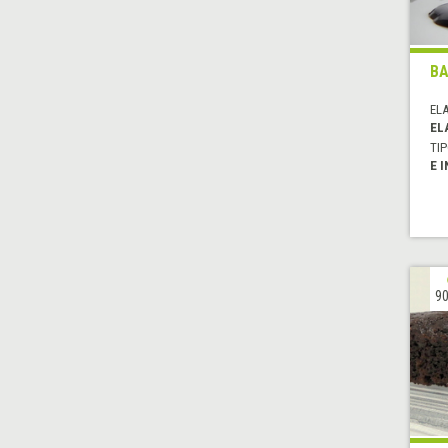
BA
EL
EL
TIP
E 
90