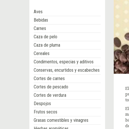
Aves
Bebidas
Carnes
Caza de pelo
Caza de pluma
Cereales
Condimentos, especias y aditivos
Conservas, encurtidos y escabeches
Cortes de carnes
Cortes de pescado
E
p
Cortes de verdura
t
Despojos
E
Frutos secos
m
Grasas comestibles y vinagres
b
d
Hierbas aromáticas