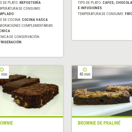
O DE PLATO:
REPOSTERÍA
TIPO DE PLATO:
CAFES, CHOCOL
E INFUSIONES
MPERATURA DE CONSUMO:
MPLADO
TEMPERATURA DE CONSUMO:
FRÍ
O DE COCINA:
COCINA VASCA
ABORACIONES COMPLEMENTARIAS:
CNICA
CNICA DE CONSERVACIÓN:
FRIGERACIÓN
 min
40 min
OWNIE
BROWNIE DE PRALINÉ