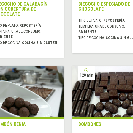
ZCOCHO DE CALABACÍN
BIZCOCHO ESPECIADO DE
N COBERTURA DE
CHOCOLATE
HOCOLATE
TIPO DE PLATO:
REPOSTERÍA
O DE PLATO:
REPOSTERÍA
TEMPERATURA DE CONSUMO:
MPERATURA DE CONSUMO:
AMBIENTE
BIENTE
TIPO DE COCINA:
COCINA SIN GL
O DE COCINA:
COCINA SIN GLUTEN
120 min
MBÓN KENIA
BOMBONES