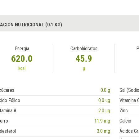
ACIÓN NUTRICIONAL (0.1 KG)
Energía
Carbohidratos
P
620.0
45.9
kcal
g
zúcares
0.0 g
Sal (Sodio
ido Fólico
0.0 ug
Vitamina 
tamina A
2.0 ug
Zinc
erro
11.9 mg
Calcio
lesterol
3.0 mg
Ácidos Gr