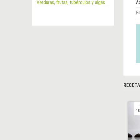
Verduras, frutas, tubérculos y algas
Á
Fi
RECET
10