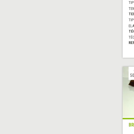
TIP
TE
TE
TIP
EL
TÉ
TÉ
RE
50
BR