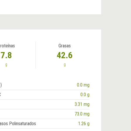
roteínas
Grasas
7.8
42.6
g
g
)
0.0 mg
C
0.0 g
3.31 mg
73.0 mg
asos Polinsaturados
1.26 g