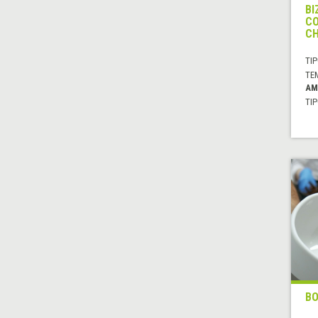
BI
CO
C
TIP
TE
AM
TIP
BO