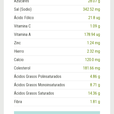
Azúcares
28.07 g
Sal (Sodio)
342.52 mg
Ácido Fólico
21.8 ug
Vitamina C
1.09 g
Vitamina A
178.94 ug
Zinc
1.24 mg
Hierro
2.32 mg
Calcio
120.0 mg
Colesterol
181.66 mg
Ácidos Grasos Polinsaturados
4.86 g
Ácidos Grasos Monoinsaturados
8.71 g
Ácidos Grasos Saturados
14.36 g
Fibra
1.81 g