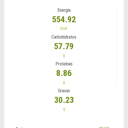
Energía
554.92
kcal
Carbohidratos
57.79
g
Proteínas
8.86
g
Grasas
30.23
g