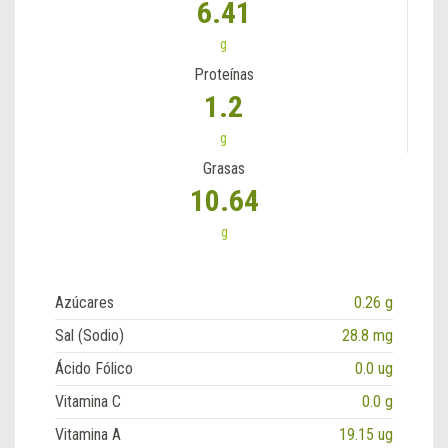
6.41
g
Proteínas
1.2
g
Grasas
10.64
g
Azúcares
0.26 g
Sal (Sodio)
28.8 mg
Ácido Fólico
0.0 ug
Vitamina C
0.0 g
Vitamina A
19.15 ug