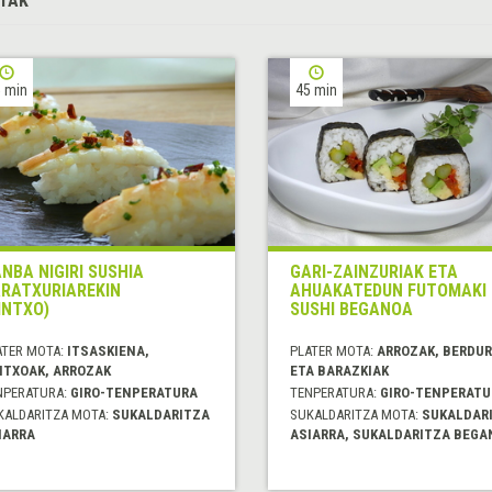
TAK
 min
45 min
NBA NIGIRI SUSHIA
GARI-ZAINZURIAK ETA
RATXURIAREKIN
AHUAKATEDUN FUTOMAKI
INTXO)
SUSHI BEGANOA
ATER MOTA:
ITSASKIENA,
PLATER MOTA:
ARROZAK, BERDU
NTXOAK, ARROZAK
ETA BARAZKIAK
NPERATURA:
GIRO-TENPERATURA
TENPERATURA:
GIRO-TENPERATU
KALDARITZA MOTA:
SUKALDARITZA
SUKALDARITZA MOTA:
SUKALDAR
IARRA
ASIARRA, SUKALDARITZA BEGA