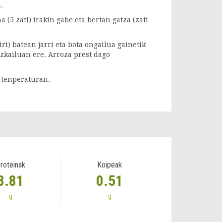
.
(5 zati) irakin gabe eta bertan gatza (zati
ri) batean jarri eta bota ongailua gainetik
zkailuan ere. Arroza prest dago
o-tenperaturan.
roteinak
Koipeak
3.81
0.51
g
g