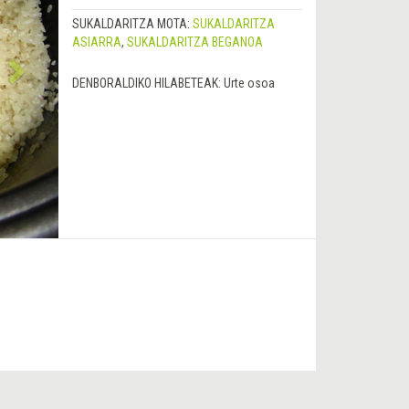
SUKALDARITZA MOTA:
SUKALDARITZA
ASIARRA
,
SUKALDARITZA BEGANOA
DENBORALDIKO HILABETEAK:
Urte osoa