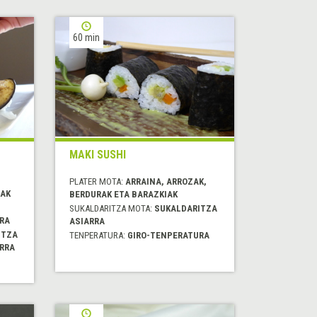
60 min
MAKI SUSHI
PLATER MOTA:
ARRAINA, ARROZAK,
RAK
BERDURAK ETA BARAZKIAK
SUKALDARITZA MOTA:
SUKALDARITZA
RA
ASIARRA
ITZA
TENPERATURA:
GIRO-TENPERATURA
RRA