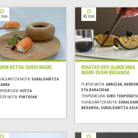
 min
45 min
OKIN KETUA SUSHI NIGIRI
KUIATXO EDO ALBERJINIA
NIGIRI SUSHI BEGANOA
KALDARITZA MOTA:
SUKALDARITZA
PLATER MOTA:
ARROZAK, BERDU
IARRA
ETA BARAZKIAK
NPERATURA:
HOTZA
TENPERATURA:
GIRO-TENPERATU
ATER MOTA:
PINTXOAK
SUKALDARITZA MOTA:
SUKALDAR
BEGANOA, SUKALDARITZA ASIA