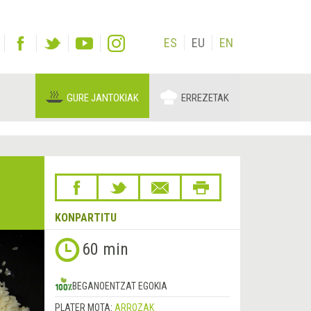
ES
EU
EN
GURE JANTOKIAK
ERREZETAK
KONPARTITU
Hurrengoa
60 min
&rsaquo;
BEGANOENTZAT EGOKIA
PLATER MOTA:
ARROZAK