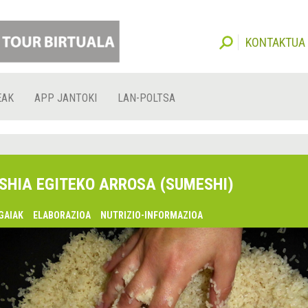
KONTAKTUA
EAK
APP JANTOKI
LAN-POLTSA
SHIA EGITEKO ARROSA (SUMESHI)
GAIAK
ELABORAZIOA
NUTRIZIO-INFORMAZIOA
lsaquo;
urrekoa