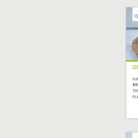
15
IZ
SU
AS
TE
PL