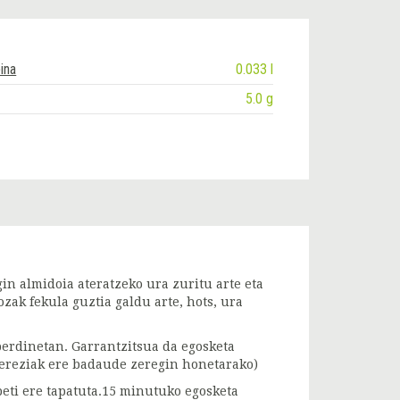
ina
0.033 l
5.0 g
gin almidoia ateratzeko ura zuritu arte eta
zak fekula guztia galdu arte, hots, ura
 berdinetan. Garrantzitsua da egosketa
 bereziak ere badaude zeregin honetarako)
beti ere tapatuta.15 minutuko egosketa