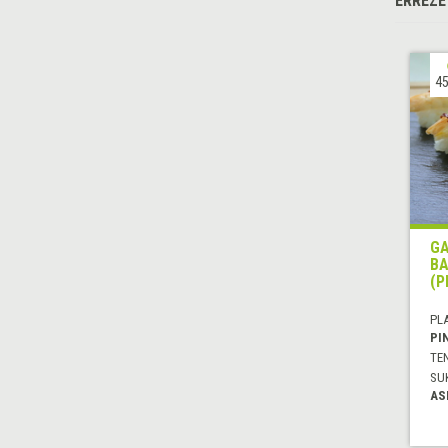
ERREZE
45
GA
BA
(P
PL
PI
TE
SU
AS