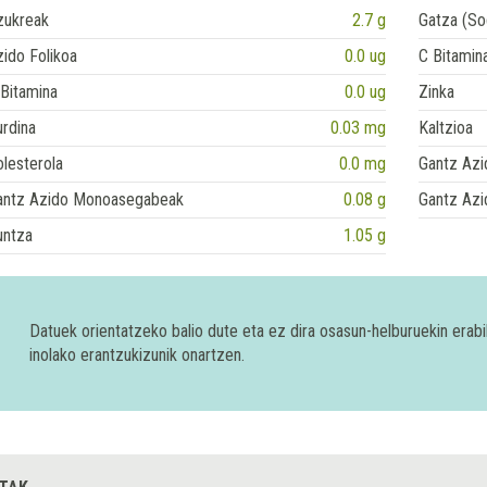
zukreak
2.7 g
Gatza (So
ido Folikoa
0.0 ug
C Bitamin
Bitamina
0.0 ug
Zinka
rdina
0.03 mg
Kaltzioa
lesterola
0.0 mg
Gantz Azi
antz Azido Monoasegabeak
0.08 g
Gantz Azi
untza
1.05 g
Datuek orientatzeko balio dute eta ez dira osasun-helburuekin era
inolako erantzukizunik onartzen.