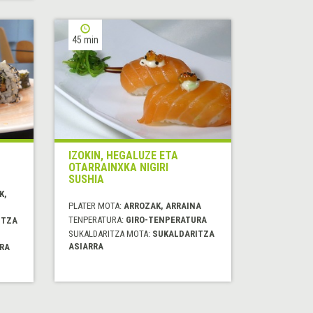
45 min
IZOKIN, HEGALUZE ETA
OTARRAINXKA NIGIRI
SUSHIA
K,
PLATER MOTA:
ARROZAK, ARRAINA
TENPERATURA:
GIRO-TENPERATURA
ITZA
SUKALDARITZA MOTA:
SUKALDARITZA
ASIARRA
RA