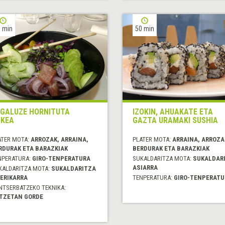
 min
50 min
GALUZE HORNITUTA
IZOKIN, AHUAKATE ETA
KEA
GAZTA URAMAKI SUSHIA
ATER MOTA:
ARROZAK, ARRAINA,
PLATER MOTA:
ARRAINA, ARROZA
RDURAK ETA BARAZKIAK
BERDURAK ETA BARAZKIAK
NPERATURA:
GIRO-TENPERATURA
SUKALDARITZA MOTA:
SUKALDAR
ASIARRA
KALDARITZA MOTA:
SUKALDARITZA
ERIKARRA
TENPERATURA:
GIRO-TENPERATU
NTSERBATZEKO TEKNIKA:
TZETAN GORDE