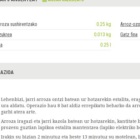
roza sushirentzako
0.25 kg
Arroz-ozp
zukrea
0.013 kg
Gatz fina
ra
0.25 l
AZIOA
Lehenbizi, jarri arroza ontzi batean ur hotzarekin estalita, era
ura aldatu. Operazio hau 8 bat aldiz errepikatu beharko da arro
garbi atera arte.
Arroza iragazi eta jarri kazola batean ur hotzarekin, kantitate
prozesu guztian lapikoa estalita mantentzea (lapiko elektriko
Irakin su bizian 2 minutuz eta beste 13 minutuz su motelean, 