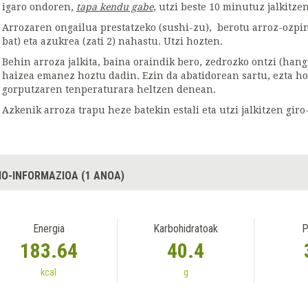
igaro ondoren,
tapa kendu gabe
, utzi beste 10 minutuz jalkitzen
Arrozaren ongailua prestatzeko (sushi-zu), berotu arroz-ozpina 
bat) eta azukrea (zati 2) nahastu. Utzi hozten.
Behin arroza jalkita, baina oraindik bero, zedrozko ontzi (hangi
haizea emanez hoztu dadin. Ezin da abatidorean sartu, ezta ho
gorputzaren tenperaturara heltzen denean.
Azkenik arroza trapu heze batekin estali eta utzi jalkitzen gir
IO-INFORMAZIOA (1 ANOA)
Energia
Karbohidratoak
P
183.64
40.4
kcal
g