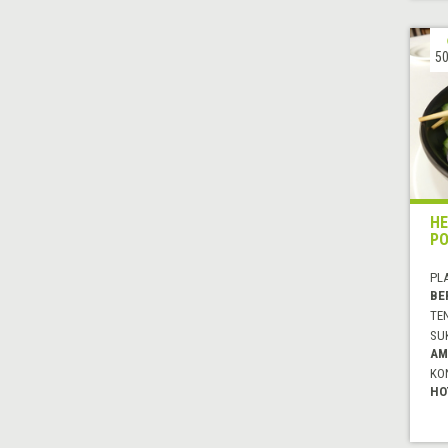
50
HE
PO
PL
BE
TE
SU
AM
KO
HO