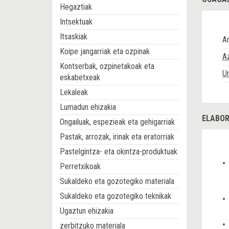
Hegaztiak
Intsektuak
Itsaskiak
Ar
Koipe jangarriak eta ozpinak
A
Kontserbak, ozpinetakoak eta
U
eskabetxeak
Lekaleak
Lumadun ehizakia
ELABOR
Ongailuak, espezieak eta gehigarriak
Pastak, arrozak, irinak eta eratorriak
Pastelgintza- eta okintza-produktuak
Perretxikoak
Sukaldeko eta gozotegiko materiala
Sukaldeko eta gozotegiko teknikak
Ugaztun ehizakia
zerbitzuko materiala