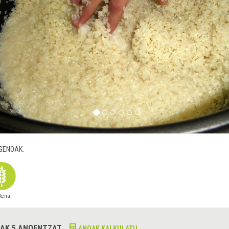
GENOAK:
utena
AK 5 ANOENTZAT
ANOAK KALKULATU