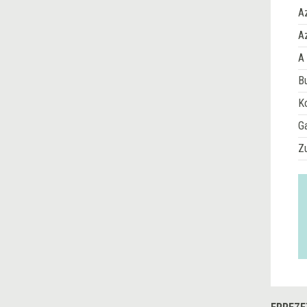
A
Az
A 
Bu
Ko
G
Z