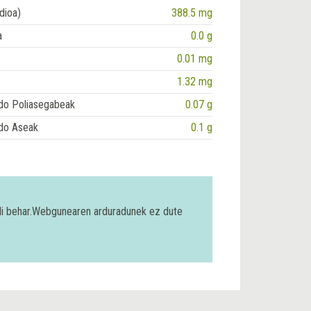
dioa)
388.5 mg
a
0.0 g
0.01 mg
1.32 mg
do Poliasegabeak
0.07 g
do Aseak
0.1 g
bili behar.Webgunearen arduradunek ez dute