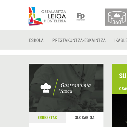
ESKOLA
PRESTAKUNTZA-ESKAINTZA
IKASL
SU
OSA
&
A
ERREZETAK
GLOSARIOA