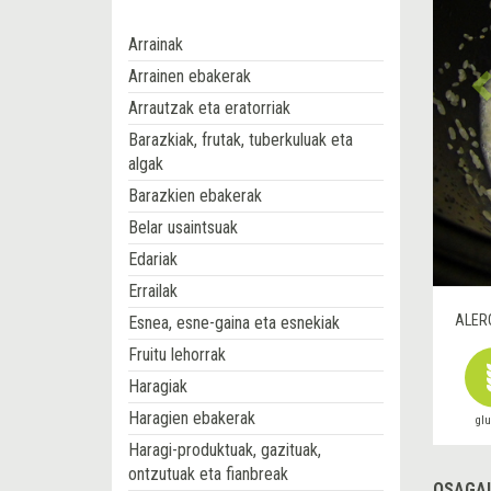
Arrainak
Arrainen ebakerak
Arrautzak eta eratorriak
Barazkiak, frutak, tuberkuluak eta
algak
Barazkien ebakerak
Belar usaintsuak
Edariak
Errailak
ALER
Esnea, esne-gaina eta esnekiak
Fruitu lehorrak
Haragiak
Haragien ebakerak
gl
Haragi-produktuak, gazituak,
ontzutuak eta fianbreak
OSAGAI