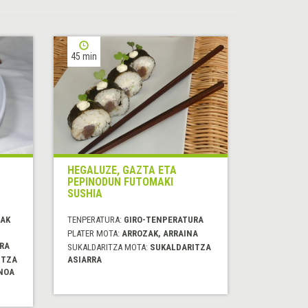
45 min
HEGALUZE, GAZTA ETA
PEPINODUN FUTOMAKI
SUSHIA
RAK
TENPERATURA:
GIRO-TENPERATURA
PLATER MOTA:
ARROZAK, ARRAINA
RA
SUKALDARITZA MOTA:
SUKALDARITZA
ITZA
ASIARRA
NOA