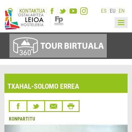
KONTAKTUA
ES
EU
EN
Togg
navig
TXAHAL-SOLOMO ERREA
KONPARTITU
&lsaquo;
Hurr