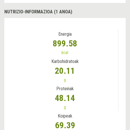
NUTRIZIO-INFORMAZIOA (1 ANOA)
Energia
899.58
kcal
Karbohidratoak
20.11
g
Proteinak
48.14
g
Koipeak
69.39