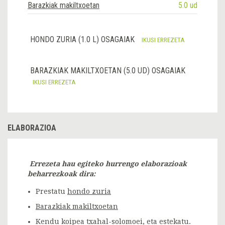
Barazkiak makiltxoetan
5.0 ud
HONDO ZURIA (1.0 L) OSAGAIAK
IKUSI ERREZETA
BARAZKIAK MAKILTXOETAN (5.0 UD) OSAGAIAK
IKUSI ERREZETA
ELABORAZIOA
Errezeta hau egiteko hurrengo elaborazioak
beharrezkoak dira:
Prestatu
hondo zuria
Barazkiak makiltxoetan
Ke
ndu koipea txahal-solomoei, eta estekatu.