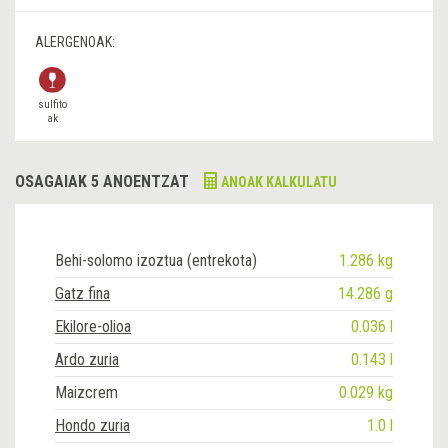
ALERGENOAK:
sulfito
ak
OSAGAIAK 5 ANOENTZAT
ANOAK KALKULATU
Behi-solomo izoztua (entrekota)
1.286 kg
Gatz fina
14.286 g
Ekilore-olioa
0.036 l
Ardo zuria
0.143 l
Maizcrem
0.029 kg
Hondo zuria
1.0 l