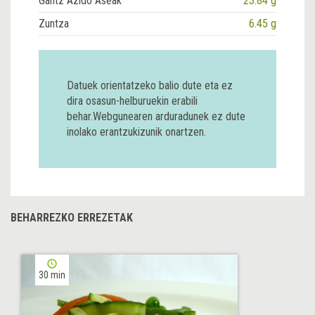
Gantz Azido Aseak
23.84 g
Zuntza
6.45 g
Datuek orientatzeko balio dute eta ez
dira osasun-helburuekin erabili
behar.Webgunearen arduradunek ez dute
inolako erantzukizunik onartzen.
BEHARREZKO ERREZETAK
30 min