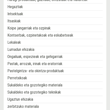
Hegaztiak
Intsektuak
Itsaskiak
Koipe jangarriak eta ozpinak
Kontserbak, ozpinetakoak eta eskabetxeak
Lekaleak
Lumadun ehizakia
Ongailuak, espezieak eta gehigarriak
Pastak, arrozak, irinak eta eratorriak
Pastelgintza- eta okintza-produktuak
Perretxikoak
Sukaldeko eta gozotegiko materiala
Sukaldeko eta gozotegiko teknikak
Ugaztun ehizakia
zerbitzuko materiala