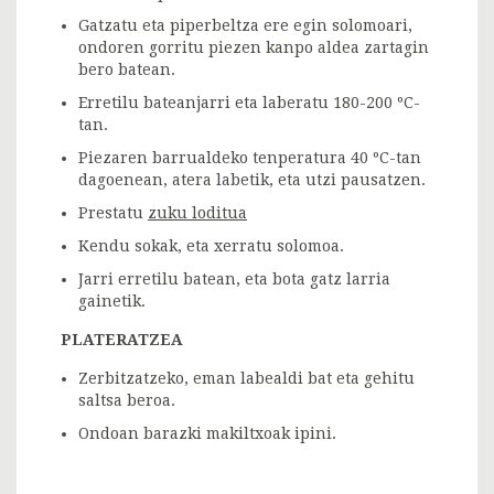
Gatzatu eta piperbeltza ere egin solomoari,
ondoren gorritu piezen kanpo aldea zartagin
bero batean.
Erretilu bateanjarri eta laberatu 180-200 ºC-
tan.
Piezaren barrualdeko tenperatura 40 ºC-tan
dagoenean, atera labetik, eta utzi pausatzen.
Prestatu
zuku loditua
Kendu sokak, eta xerratu solomoa.
Jarri erretilu batean, eta bota gatz larria
gainetik.
PLATERATZEA
Zerbitzatzeko, eman labealdi bat eta gehitu
saltsa beroa.
Ondoan barazki makiltxoak ipini.