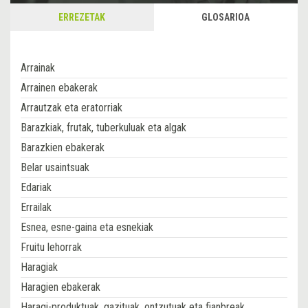
ERREZETAK
GLOSARIOA
Arrainak
Arrainen ebakerak
Arrautzak eta eratorriak
Barazkiak, frutak, tuberkuluak eta algak
Barazkien ebakerak
Belar usaintsuak
Edariak
Errailak
Esnea, esne-gaina eta esnekiak
Fruitu lehorrak
Haragiak
Haragien ebakerak
Haragi-produktuak, gazituak, ontzutuak eta fianbreak