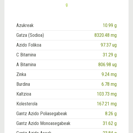
g
Azukreak
10.99 g
Gatza (Sodioa)
8320.48 mg
Azido Folikoa
97.37 ug
C Bitamina
31.29 g
A Bitamina
806.98 ug
Zinka
9.24 mg
Burdina
6.78 mg
Kaltzioa
103.73 mg
Kolesterola
167.21 mg
Gantz Azido Poliasegabeak
8.26 g
Gantz Azido Monoasegabeak
31.62 g