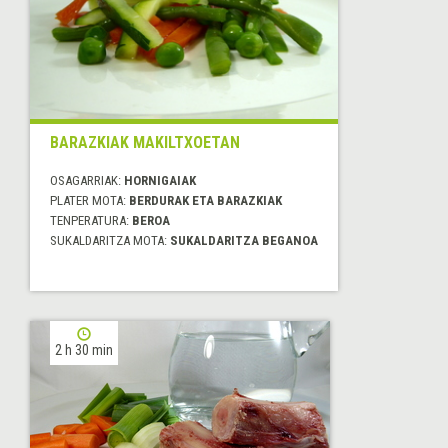
BARAZKIAK MAKILTXOETAN
OSAGARRIAK:
HORNIGAIAK
PLATER MOTA:
BERDURAK ETA BARAZKIAK
TENPERATURA:
BEROA
SUKALDARITZA MOTA:
SUKALDARITZA BEGANOA
2 h 30 min