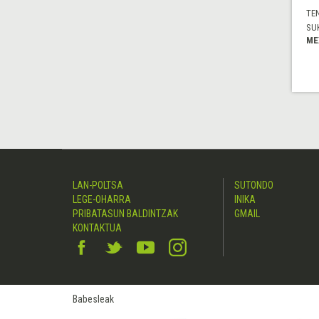
TE
SU
ME
LAN-POLTSA
SUTONDO
LEGE-OHARRA
INIKA
PRIBATASUN BALDINTZAK
GMAIL
KONTAKTUA
Babesleak