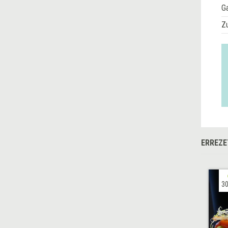
G
Z
ERREZE
30