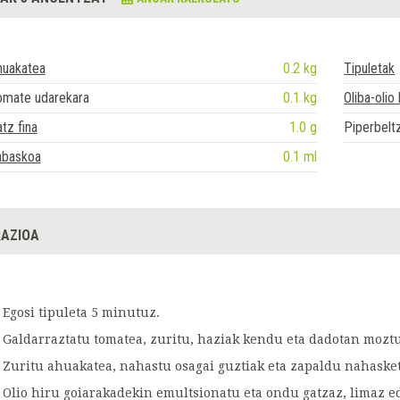
huakatea
0.2 kg
Tipuletak
omate udarekara
0.1 kg
Oliba-olio 
tz fina
1.0 g
Piperbeltz
abaskoa
0.1 ml
AZIOA
Egosi tipuleta 5 minutuz.
Galdarraztatu tomatea, zuritu, haziak kendu eta dadotan moztu
Zuritu ahuakatea, nahastu osagai guztiak eta zapaldu nahasket
Olio hiru goiarakadekin emultsionatu eta ondu gatzaz, limaz ed