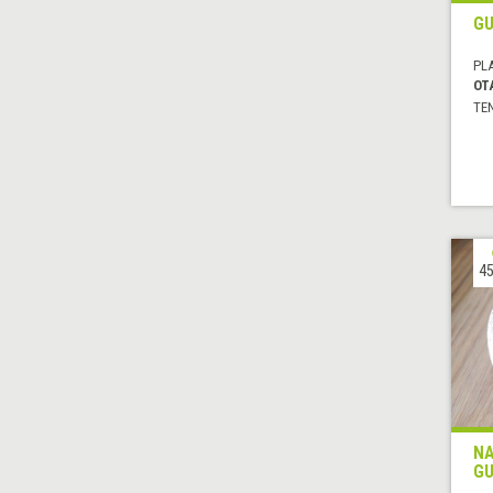
GU
PL
OT
TE
45
NA
GU