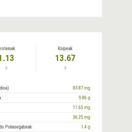
roteinak
Koipeak
1.13
13.67
g
g
dioa)
83.87 mg
a
9.86 g
11.65 mg
36.25 mg
do Poliasegabeak
1.4 g