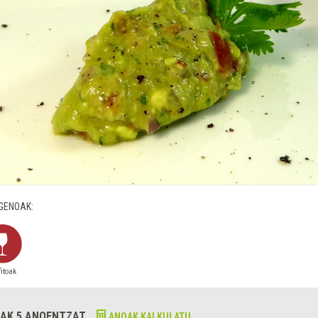
GENOAK:
fitoak
AK 5 ANOENTZAT
ANOAK KALKULATU