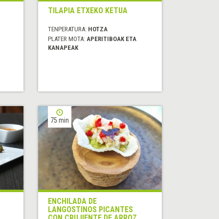
TILAPIA ETXEKO KETUA
TENPERATURA:
HOTZA
PLATER MOTA:
APERITIBOAK ETA
KANAPEAK
75 min
ENCHILADA DE
LANGOSTINOS PICANTES
CON CRUJIENTE DE ARROZ