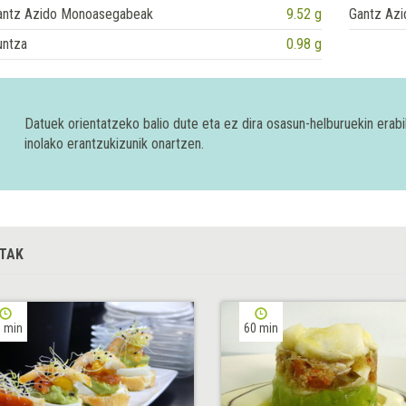
antz Azido Monoasegabeak
9.52 g
Gantz Azi
untza
0.98 g
Datuek orientatzeko balio dute eta ez dira osasun-helburuekin era
inolako erantzukizunik onartzen.
TAK
 min
60 min