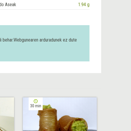
do Aseak
1.94 g
bili behar.Webgunearen arduradunek ez dute
30 min