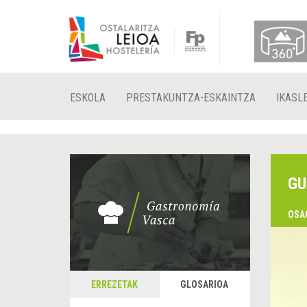
ESKOLA
PRESTAKUNTZA-ESKAINTZA
IKASL
GU
OSA
ERREZETAK
GLOSARIOA