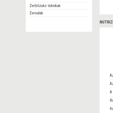
Zerbitzuko teknikak
Zerealak
NUTRIZ
A
Az
A 
Bu
Ko