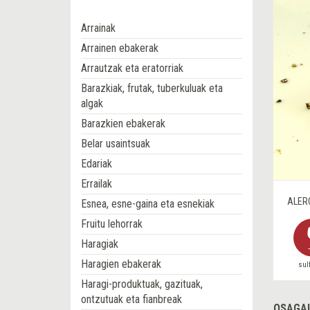
Arrainak
Arrainen ebakerak
Arrautzak eta eratorriak
Barazkiak, frutak, tuberkuluak eta
algak
Barazkien ebakerak
Belar usaintsuak
Edariak
Errailak
ALER
Esnea, esne-gaina eta esnekiak
Fruitu lehorrak
Haragiak
Haragien ebakerak
sul
Haragi-produktuak, gazituak,
ontzutuak eta fianbreak
OSAGAI