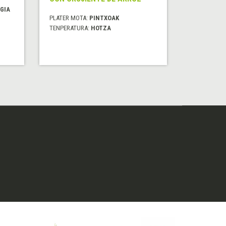
GIA
PLATER MOTA:
PINTXOAK
TENPERATURA:
HOTZA