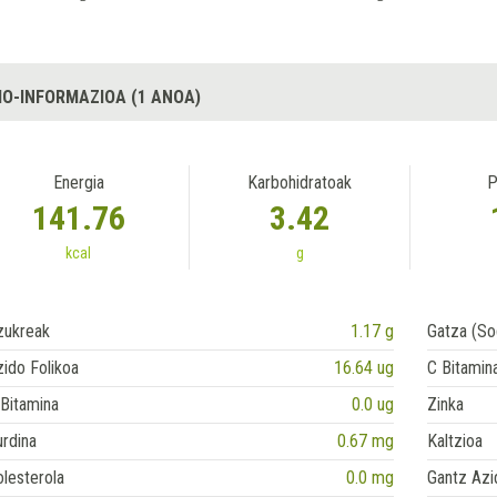
IO-INFORMAZIOA (1 ANOA)
Energia
Karbohidratoak
P
141.76
3.42
kcal
g
zukreak
1.17 g
Gatza (So
ido Folikoa
16.64 ug
C Bitamin
Bitamina
0.0 ug
Zinka
rdina
0.67 mg
Kaltzioa
lesterola
0.0 mg
Gantz Azi