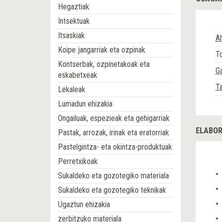
Hegaztiak
Intsektuak
Itsaskiak
A
Koipe jangarriak eta ozpinak
T
Kontserbak, ozpinetakoak eta
Ga
eskabetxeak
T
Lekaleak
Lumadun ehizakia
Ongailuak, espezieak eta gehigarriak
ELABOR
Pastak, arrozak, irinak eta eratorriak
Pastelgintza- eta okintza-produktuak
Perretxikoak
Sukaldeko eta gozotegiko materiala
Sukaldeko eta gozotegiko teknikak
Ugaztun ehizakia
zerbitzuko materiala