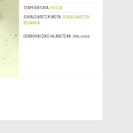
TENPERATURA:
HOTZA
SUKALDARITZA MOTA:
SUKALDARITZA
BEGANOA
DENBORALDIKO HILABETEAK:
Urte osoa