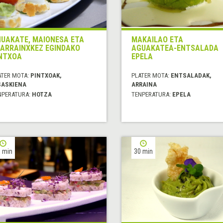
UAKATE, MAIONESA ETA
MAKAILAO ETA
ARRAINXKEZ EGINDAKO
AGUAKATEA-ENTSALADA
NTXOA
EPELA
ATER MOTA:
PINTXOAK,
PLATER MOTA:
ENTSALADAK,
SASKIENA
ARRAINA
NPERATURA:
HOTZA
TENPERATURA:
EPELA
 min
30 min