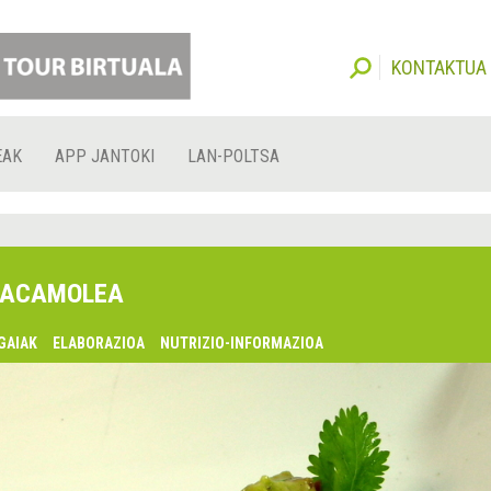
KONTAKTUA
EAK
APP JANTOKI
LAN-POLTSA
ACAMOLEA
GAIAK
ELABORAZIOA
NUTRIZIO-INFORMAZIOA