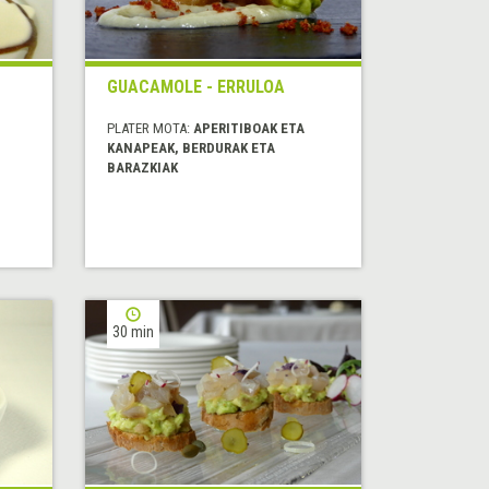
GUACAMOLE - ERRULOA
PLATER MOTA:
APERITIBOAK ETA
KANAPEAK, BERDURAK ETA
BARAZKIAK
30 min