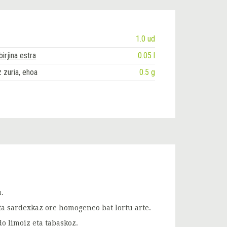
1.0 ud
birjina estra
0.05 l
 zuria, ehoa
0.5 g
.
a sardexkaz ore homogeneo bat lortu arte.
o limoiz eta tabaskoz.