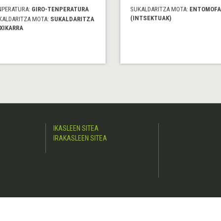
NPERATURA:
GIRO-TENPERATURA
SUKALDARITZA MOTA:
ENTOMOFA
(INTSEKTUAK)
KALDARITZA MOTA:
SUKALDARITZA
XIKARRA
IKASLEEN SITEA
IRAKASLEEN SITEA