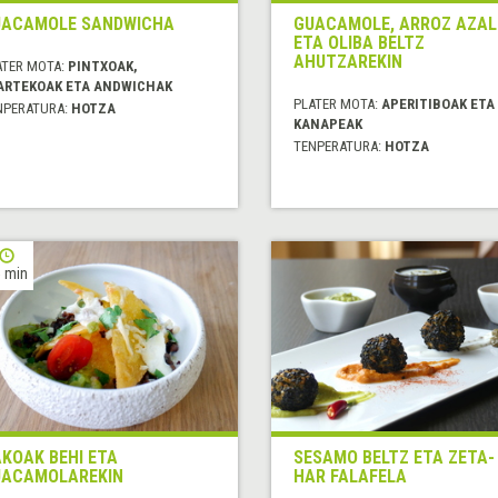
ACAMOLE SANDWICHA
GUACAMOLE, ARROZ AZAL
ETA OLIBA BELTZ
AHUTZAREKIN
ATER MOTA:
PINTXOAK,
ARTEKOAK ETA ANDWICHAK
PLATER MOTA:
APERITIBOAK ETA
NPERATURA:
HOTZA
KANAPEAK
TENPERATURA:
HOTZA
 min
KOAK BEHI ETA
SESAMO BELTZ ETA ZETA-
ACAMOLAREKIN
HAR FALAFELA