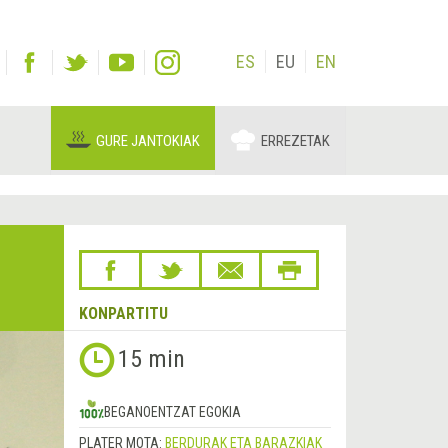
ES
EU
EN
GURE JANTOKIAK
ERREZETAK
KONPARTITU
15 min
BEGANOENTZAT EGOKIA
PLATER MOTA:
BERDURAK ETA BARAZKIAK