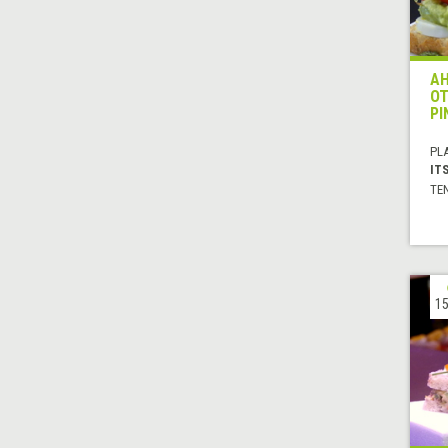
AH
OT
PI
PL
IT
TE
15