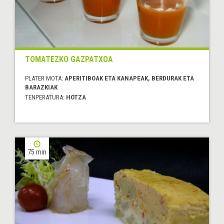
TOMATEZKO GAZPATXOA
PLATER MOTA:
APERITIBOAK ETA KANAPEAK, BERDURAK ETA
BARAZKIAK
TENPERATURA:
HOTZA
75 min