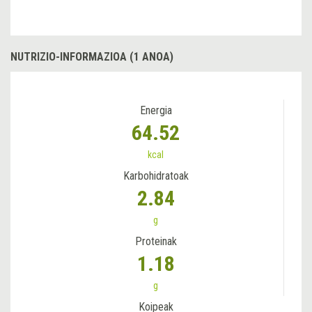
NUTRIZIO-INFORMAZIOA (1 ANOA)
Energia
64.52
kcal
Karbohidratoak
2.84
g
Proteinak
1.18
g
Koipeak