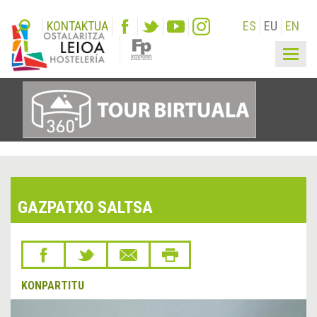
KONTAKTUA
ES
EU
EN
Togg
navig
GAZPATXO SALTSA
KONPARTITU