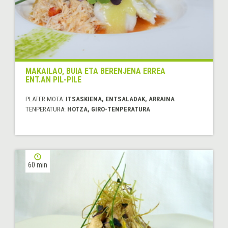
MAKAILAO, BUIA ETA BERENJENA ERREA
ENT.AN PIL-PILE
PLATER MOTA:
ITSASKIENA, ENTSALADAK, ARRAINA
TENPERATURA:
HOTZA, GIRO-TENPERATURA
60 min