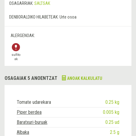
OSAGARRIAK:
SALTSAK
DENBORALDIKO HILABETEAK:
Urte osoa
ALERGENOAK:
sulfito
ak
OSAGAIAK 5 ANOENTZAT
ANOAK KALKULATU
Tomate udarekara
0.25 kg
Piper berdea
0.005 kg
Baratxuri-buruak
0.25 ud
Albaka
2.5 g