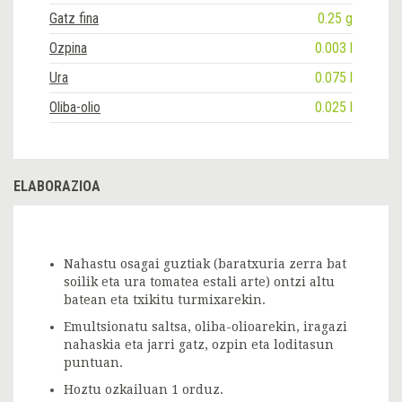
Gatz fina
0.25 g
Ozpina
0.003 l
Ura
0.075 l
Oliba-olio
0.025 l
ELABORAZIOA
Nahastu osagai guztiak (baratxuria zerra bat
soilik eta ura tomatea estali arte) ontzi altu
batean eta txikitu turmixarekin.
Emultsionatu saltsa, oliba-olioarekin, iragazi
nahaskia eta jarri gatz, ozpin eta loditasun
puntuan.
Hoztu ozkailuan 1 orduz.