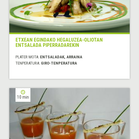
ETXEAN EGINDAKO HEGALUZEA-OLIOTAN
ENTSALADA PIPERRADAREKIN
PLATER MOTA:
ENTSALADAK, ARRAINA
TENPERATURA:
GIRO-TENPERATURA
10 min