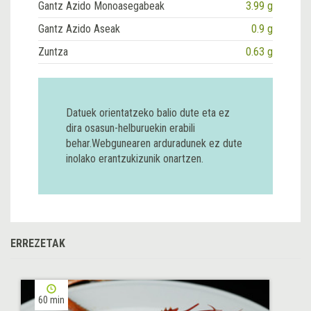
Gantz Azido Monoasegabeak
3.99 g
Gantz Azido Aseak
0.9 g
Zuntza
0.63 g
Datuek orientatzeko balio dute eta ez
dira osasun-helburuekin erabili
behar.Webgunearen arduradunek ez dute
inolako erantzukizunik onartzen.
ERREZETAK
60 min