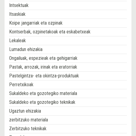
Intsektuak
Itsaskiak
Koipe jangarriak eta ozpinak
Kontserbak, ozpinetakoak eta eskabetxeak
Lekaleak
Lumadun ehizakia
Ongailuak, espezieak eta gehigarriak
Pastak, arrozak, irinak eta eratorriak
Pastelgintza- eta okintza-produktuak
Perretxikoak
Sukaldeko eta gozotegiko materiala
Sukaldeko eta gozotegiko teknikak
Ugaztun ehizakia
zerbitzuko materiala
Zerbitzuko teknikak