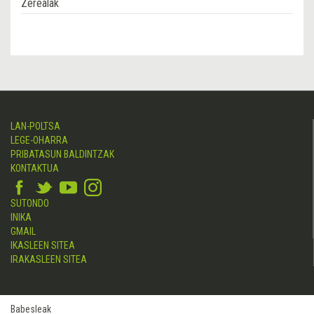
Zerealak
LAN-POLTSA
LEGE-OHARRA
PRIBATASUN BALDINTZAK
KONTAKTUA
SUTONDO
INIKA
GMAIL
IKASLEEN SITEA
IRAKASLEEN SITEA
Babesleak