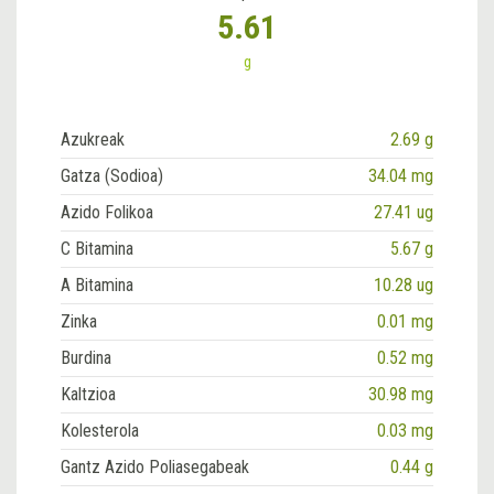
5.61
g
Azukreak
2.69 g
Gatza (Sodioa)
34.04 mg
Azido Folikoa
27.41 ug
C Bitamina
5.67 g
A Bitamina
10.28 ug
Zinka
0.01 mg
Burdina
0.52 mg
Kaltzioa
30.98 mg
Kolesterola
0.03 mg
Gantz Azido Poliasegabeak
0.44 g