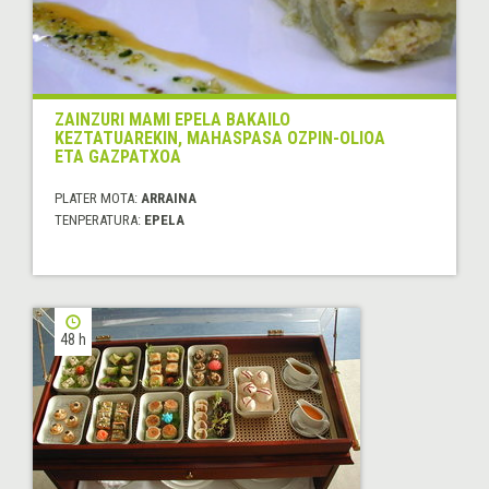
ZAINZURI MAMI EPELA BAKAILO
KEZTATUAREKIN, MAHASPASA OZPIN-OLIOA
ETA GAZPATXOA
PLATER MOTA:
ARRAINA
TENPERATURA:
EPELA
48 h