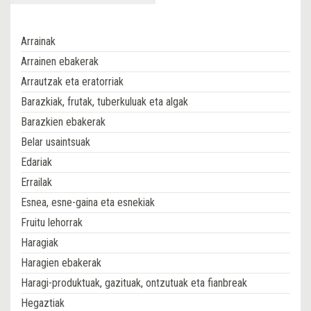
Arrainak
Arrainen ebakerak
Arrautzak eta eratorriak
Barazkiak, frutak, tuberkuluak eta algak
Barazkien ebakerak
Belar usaintsuak
Edariak
Errailak
Esnea, esne-gaina eta esnekiak
Fruitu lehorrak
Haragiak
Haragien ebakerak
Haragi-produktuak, gazituak, ontzutuak eta fianbreak
Hegaztiak