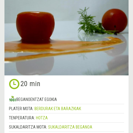
20 min
BEGANOENTZAT EGOKIA
PLATER MOTA:
BERDURAK ETA BARAZKIAK
TENPERATURA:
HOTZA
SUKALDARITZA MOTA:
SUKALDARITZA BEGANOA