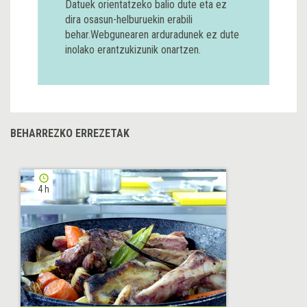
Datuek orientatzeko balio dute eta ez
dira osasun-helburuekin erabili
behar.Webgunearen arduradunek ez dute
inolako erantzukizunik onartzen.
BEHARREZKO ERREZETAK
4 h