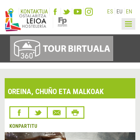
KONTAKTUA
ES
EU
EN
Togg
navig
OREINA, CHUÑO ETA MALKOAK
KONPARTITU