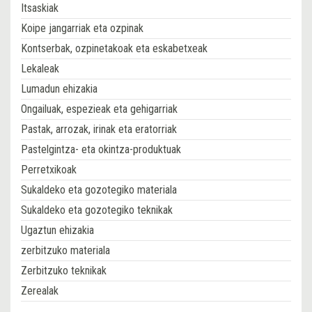
Itsaskiak
Koipe jangarriak eta ozpinak
Kontserbak, ozpinetakoak eta eskabetxeak
Lekaleak
Lumadun ehizakia
Ongailuak, espezieak eta gehigarriak
Pastak, arrozak, irinak eta eratorriak
Pastelgintza- eta okintza-produktuak
Perretxikoak
Sukaldeko eta gozotegiko materiala
Sukaldeko eta gozotegiko teknikak
Ugaztun ehizakia
zerbitzuko materiala
Zerbitzuko teknikak
Zerealak