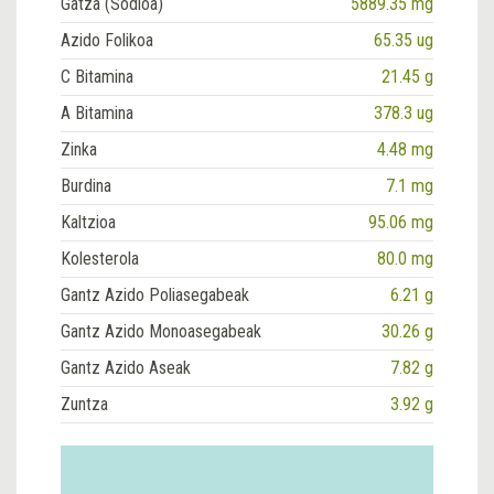
Gatza (Sodioa)
5889.35 mg
Azido Folikoa
65.35 ug
C Bitamina
21.45 g
A Bitamina
378.3 ug
Zinka
4.48 mg
Burdina
7.1 mg
Kaltzioa
95.06 mg
Kolesterola
80.0 mg
Gantz Azido Poliasegabeak
6.21 g
Gantz Azido Monoasegabeak
30.26 g
Gantz Azido Aseak
7.82 g
Zuntza
3.92 g