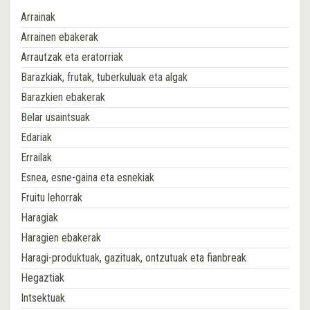
Arrainak
Arrainen ebakerak
Arrautzak eta eratorriak
Barazkiak, frutak, tuberkuluak eta algak
Barazkien ebakerak
Belar usaintsuak
Edariak
Errailak
Esnea, esne-gaina eta esnekiak
Fruitu lehorrak
Haragiak
Haragien ebakerak
Haragi-produktuak, gazituak, ontzutuak eta fianbreak
Hegaztiak
Intsektuak