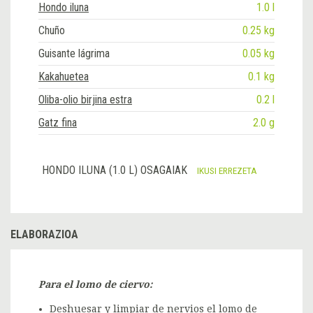
Hondo iluna
1.0 l
Chuño
0.25 kg
Guisante lágrima
0.05 kg
Kakahuetea
0.1 kg
Oliba-olio birjina estra
0.2 l
Gatz fina
2.0 g
HONDO ILUNA (1.0 L) OSAGAIAK
IKUSI ERREZETA
ELABORAZIOA
Para el lomo de ciervo:
Deshuesar y limpiar de nervios el lomo de