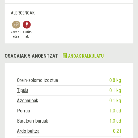
ALERGENOAK:
kakahu
sulfito
etea
ak
OSAGAIAK 5 ANOENTZAT
ANOAK KALKULATU
Orein-solomo izoztua
0.8 kg
Tipula
0.1 kg
Azenarioak
0.1 kg
Porrua
1.0 ud
Baratxuri-buruak
1.0 ud
Ardo beltza
0.2 l