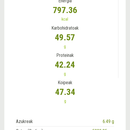
Energia
797.36
kcal
Karbohidratoak
49.57
g
Proteinak
42.24
g
Koipeak
47.34
g
Azukreak
6.49 g