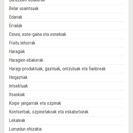
Belar usaintsuak
Edariak
Errailak
Esnea, esne-gaina eta esnekiak
Fruitu lehorrak
Haragiak
Haragien ebakerak
Haragi-produktuak, gazituak, ontzutuak eta fianbreak
Hegaztiak
Intsektuak
Itsaskiak
Koipe jangarriak eta ozpinak
Kontserbak, ozpinetakoak eta eskabetxeak
Lekaleak
Lumadun ehizakia