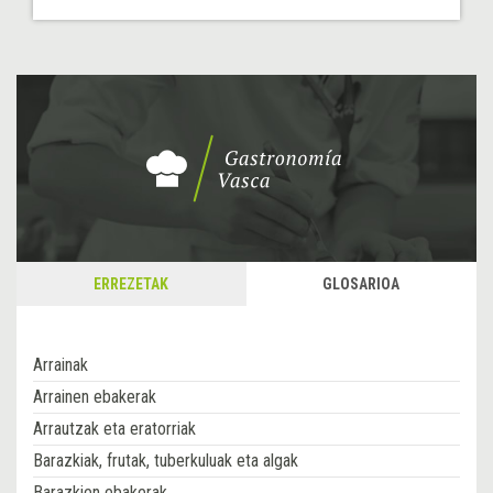
ERREZETAK
GLOSARIOA
Arrainak
Arrainen ebakerak
Arrautzak eta eratorriak
Barazkiak, frutak, tuberkuluak eta algak
Barazkien ebakerak