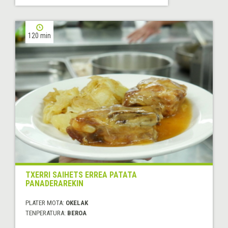
120 min
TXERRI SAIHETS ERREA PATATA
PANADERAREKIN
PLATER MOTA:
OKELAK
TENPERATURA:
BEROA