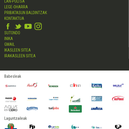
LAN-POLTSA
LEGE-OHARRA
PRIBATASUN BALDINTZAK
KONTAKTUA
SUTONDO
INIKA
GMAIL
IKASLEEN SITEA
IRAKASLEEN SITEA
Babesleak
Laguntzaileak