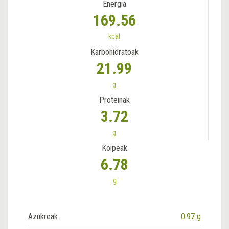
Energia
169.56
kcal
Karbohidratoak
21.99
g
Proteinak
3.72
g
Koipeak
6.78
g
Azukreak
0.97 g