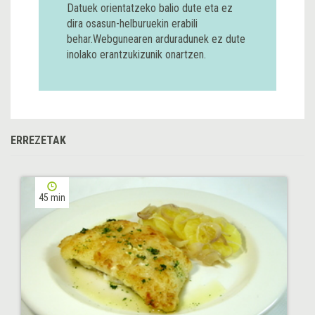
Datuek orientatzeko balio dute eta ez
dira osasun-helburuekin erabili
behar.Webgunearen arduradunek ez dute
inolako erantzukizunik onartzen.
ERREZETAK
45 min