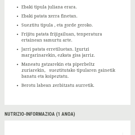
Ebaki tipula juliana erara.
Ebaki patata xerra finetan.
Sueztitu tipula , eta gorde geroko.
Frijitu patata frijigailuan, tenperatura
ertainean samurtu arte.
Jarri patata erretiluetan. Igurtzi
margarinarekin, ezkata gisa jarriz.
Maneatu gatzarekin eta piperbeltz
zuriarekin, sueztitutako tipularen gainetik
banatu eta koipeztatu.
Berotu labean zerbitzatu aurretik.
NUTRIZIO-INFORMAZIOA (1 ANOA)