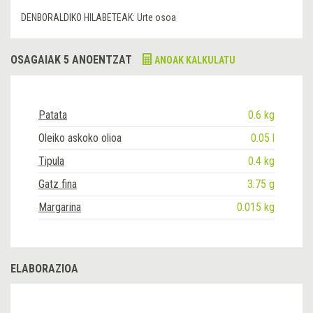
DENBORALDIKO HILABETEAK:
Urte osoa
OSAGAIAK 5 ANOENTZAT
ANOAK KALKULATU
Patata
0.6 kg
Oleiko askoko olioa
0.05 l
Tipula
0.4 kg
Gatz fina
3.75 g
Margarina
0.015 kg
ELABORAZIOA