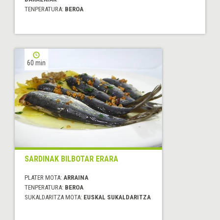
TENPERATURA:
BEROA
60 min
SARDINAK BILBOTAR ERARA
PLATER MOTA:
ARRAINA
TENPERATURA:
BEROA
SUKALDARITZA MOTA:
EUSKAL SUKALDARITZA