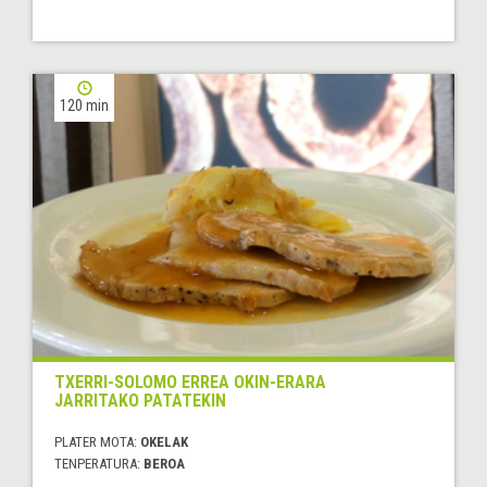
120 min
TXERRI-SOLOMO ERREA OKIN-ERARA
JARRITAKO PATATEKIN
PLATER MOTA:
OKELAK
TENPERATURA:
BEROA