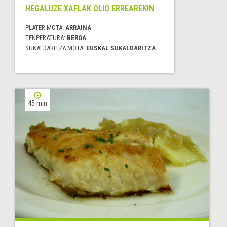
HEGALUZE XAFLAK OLIO ERREAREKIN
PLATER MOTA:
ARRAINA
TENPERATURA:
BEROA
SUKALDARITZA MOTA:
EUSKAL SUKALDARITZA
45 min