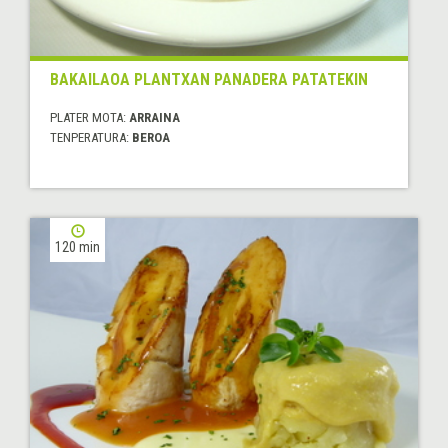
BAKAILAOA PLANTXAN PANADERA PATATEKIN
PLATER MOTA:
ARRAINA
TENPERATURA:
BEROA
120 min