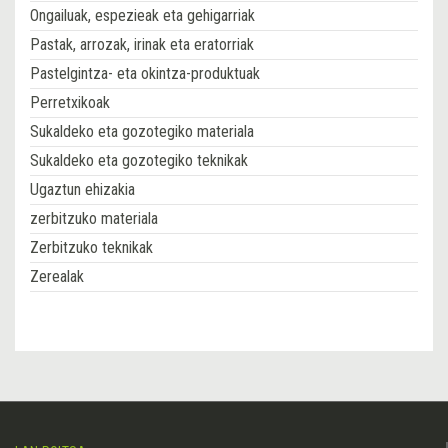
Ongailuak, espezieak eta gehigarriak
Pastak, arrozak, irinak eta eratorriak
Pastelgintza- eta okintza-produktuak
Perretxikoak
Sukaldeko eta gozotegiko materiala
Sukaldeko eta gozotegiko teknikak
Ugaztun ehizakia
zerbitzuko materiala
Zerbitzuko teknikak
Zerealak