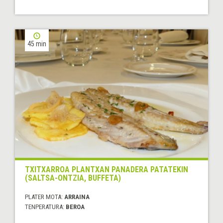
45 min
TXITXARROA PLANTXAN PANADERA PATATEKIN
(SALTSA-ONTZIA, BUFFETA)
PLATER MOTA:
ARRAINA
TENPERATURA:
BEROA