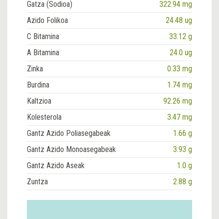
Gatza (Sodioa)
322.94 mg
Azido Folikoa
24.48 ug
C Bitamina
33.12 g
A Bitamina
24.0 ug
Zinka
0.33 mg
Burdina
1.74 mg
Kaltzioa
92.26 mg
Kolesterola
3.47 mg
Gantz Azido Poliasegabeak
1.66 g
Gantz Azido Monoasegabeak
3.93 g
Gantz Azido Aseak
1.0 g
Zuntza
2.88 g