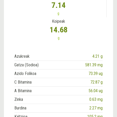
7.14
g
Koipeak
14.68
g
Azukreak
4.21 g
Gatza (Sodioa)
581.39 mg
Azido Folikoa
73.39 ug
C Bitamina
72.87 g
A Bitamina
56.04 ug
Zinka
0.63 mg
Burdina
2.27 mg
Kaltzioa
105.2 mg