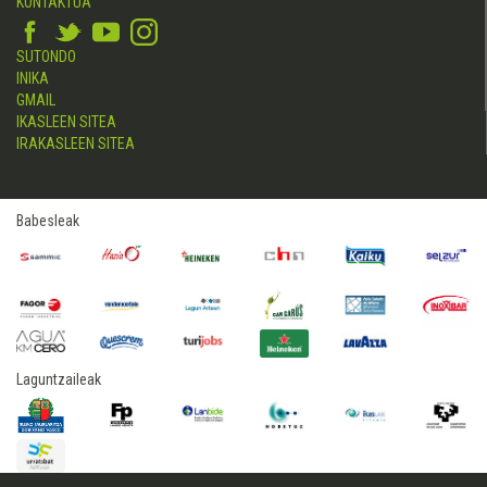
KONTAKTUA
SUTONDO
INIKA
GMAIL
IKASLEEN SITEA
IRAKASLEEN SITEA
Babesleak
Laguntzaileak