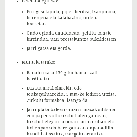
Betelana egiteko:
Erregosi kipula, piper berdea, txanpiñoia,
berenjena eta kalabazina, ordena
horretan.
Ondo eginda daudenean, gehitu tomate
birrindua, utzi prestakuntza sukaldatzen.
Jarri gatza eta gorde.
Muntaketarako:
Banatu masa 150 g-ko hamar zati
berdinetan.
Luzatu arrabolarekin edo
tenkagailuarekin, 3 mm-ko lodiera utzita.
Zirkulu formakoa izango da.
Jarri plaka batean oinarri-masak silikona
edo paper sulfurizatu baten gainean,
luzatu betegarria oinarriaren erdian eta
itxi enpanada bere gainean enpanadilla
handi bat osatuz, margotu arrautza