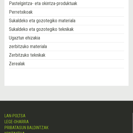
Pastelgintza- eta okintza-produktuak
Perretxikoak
Sukaldeko eta gozotegiko materiala
Sukaldeko eta gozotegiko teknikak
Ugaztun ehizakia
zerbitzuko materiala
Zerbitzuko teknikak
Zerealak
LAN-POLTSA
LEGE-OHARRA
PRIBATASUN BALDINTZAK