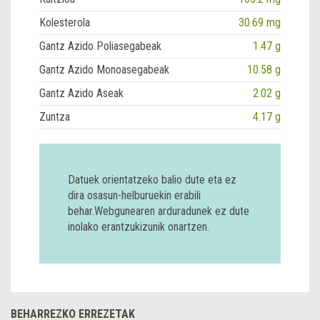
Kolesterola
30.69 mg
Gantz Azido Poliasegabeak
1.47 g
Gantz Azido Monoasegabeak
10.58 g
Gantz Azido Aseak
2.02 g
Zuntza
4.17 g
Datuek orientatzeko balio dute eta ez
dira osasun-helburuekin erabili
behar.Webgunearen arduradunek ez dute
inolako erantzukizunik onartzen.
BEHARREZKO ERREZETAK