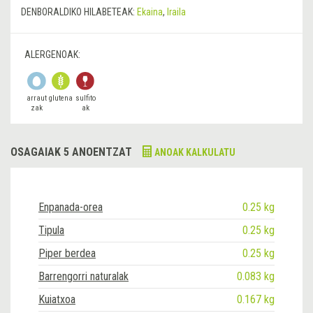
DENBORALDIKO HILABETEAK:
Ekaina
,
Iraila
ALERGENOAK:
arraut
glutena
sulfito
zak
ak
OSAGAIAK 5 ANOENTZAT
ANOAK KALKULATU
Enpanada-orea
0.25 kg
Tipula
0.25 kg
Piper berdea
0.25 kg
Barrengorri naturalak
0.083 kg
Kuiatxoa
0.167 kg