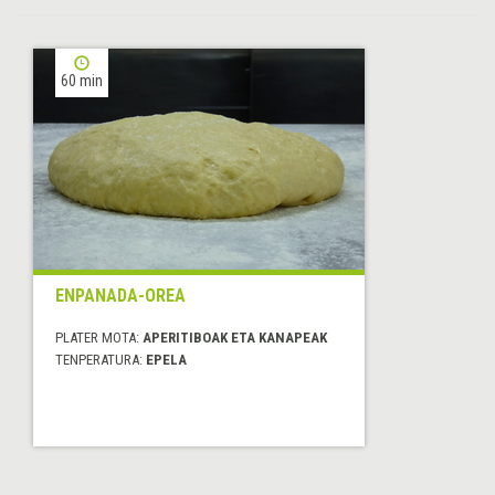
60 min
ENPANADA-OREA
PLATER MOTA:
APERITIBOAK ETA KANAPEAK
TENPERATURA:
EPELA