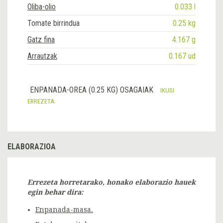
Oliba-olio
0.033 l
Tomate birrindua
0.25 kg
Gatz fina
4.167 g
Arrautzak
0.167 ud
ENPANADA-OREA (0.25 KG) OSAGAIAK
IKUSI
ERREZETA
ELABORAZIOA
Errezeta horretarako, honako elaborazio hauek
egin behar dira:
Enpanada-masa.