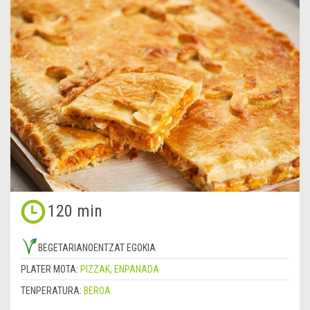
120 min
BEGETARIANOENTZAT EGOKIA
PLATER MOTA:
PIZZAK, ENPANADA
TENPERATURA:
BEROA