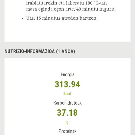
irabiatuarekin eta laberatu 180 ºC-tan
masa eginda egon arte, 40 minutu inguru.
Utzi 15 minutuz atseden hartzen.
NUTRIZIO-INFORMAZIOA (1 ANOA)
Energia
313.94
kcal
Karbohidratoak
37.18
g
Proteinak