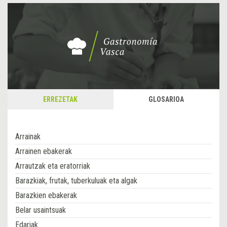
ERREZETAK
GLOSARIOA
Arrainak
Arrainen ebakerak
Arrautzak eta eratorriak
Barazkiak, frutak, tuberkuluak eta algak
Barazkien ebakerak
Belar usaintsuak
Edariak