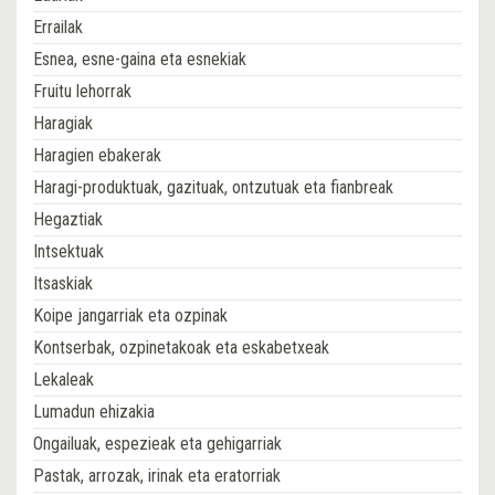
Errailak
Esnea, esne-gaina eta esnekiak
Fruitu lehorrak
Haragiak
Haragien ebakerak
Haragi-produktuak, gazituak, ontzutuak eta fianbreak
Hegaztiak
Intsektuak
Itsaskiak
Koipe jangarriak eta ozpinak
Kontserbak, ozpinetakoak eta eskabetxeak
Lekaleak
Lumadun ehizakia
Ongailuak, espezieak eta gehigarriak
Pastak, arrozak, irinak eta eratorriak