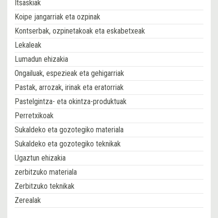
Itsaskiak
Koipe jangarriak eta ozpinak
Kontserbak, ozpinetakoak eta eskabetxeak
Lekaleak
Lumadun ehizakia
Ongailuak, espezieak eta gehigarriak
Pastak, arrozak, irinak eta eratorriak
Pastelgintza- eta okintza-produktuak
Perretxikoak
Sukaldeko eta gozotegiko materiala
Sukaldeko eta gozotegiko teknikak
Ugaztun ehizakia
zerbitzuko materiala
Zerbitzuko teknikak
Zerealak