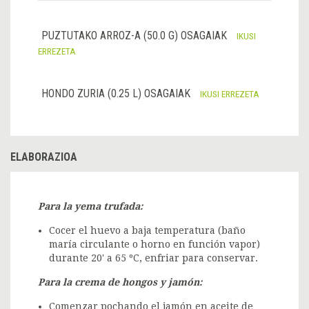
PUZTUTAKO ARROZ-A (50.0 G) OSAGAIAK
IKUSI
ERREZETA
HONDO ZURIA (0.25 L) OSAGAIAK
IKUSI ERREZETA
ELABORAZIOA
Para la yema trufada:
Cocer el huevo a baja temperatura (baño
maría circulante o horno en función vapor)
durante 20' a 65 ºC, enfriar para conservar.
Para la crema de hongos y jamón:
Comenzar pochando el jamón en aceite de