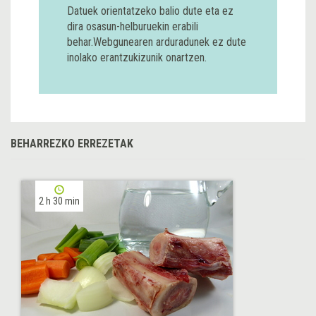
Datuek orientatzeko balio dute eta ez
dira osasun-helburuekin erabili
behar.Webgunearen arduradunek ez dute
inolako erantzukizunik onartzen.
BEHARREZKO ERREZETAK
2 h 30 min