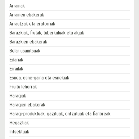
Arrainak
Arrainen ebakerak
Arrautzak eta eratorriak
Barazkiak, frutak, tuberkuluak eta algak
Barazkien ebakerak
Belar usaintsuak
Edariak
Errailak
Esnea, esne-gaina eta esnekiak
Fruitu lehorrak
Haragiak
Haragien ebakerak
Haragi-produktuak, gazituak, ontzutuak eta fianbreak
Hegaztiak
Intsektuak