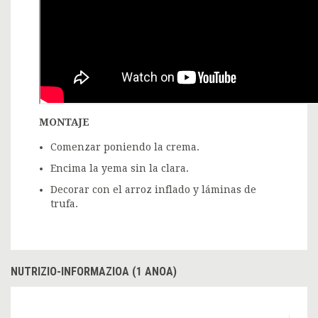
MONTAJE
Comenzar poniendo la crema.
Encima la yema sin la clara.
Decorar con el arroz inflado y láminas de
trufa.
NUTRIZIO-INFORMAZIOA (1 ANOA)