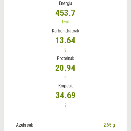
Energia
453.7
kcal
Karbohidratoak
13.64
g
Proteinak
20.94
g
Koipeak
34.69
g
Azukreak
2.65 g