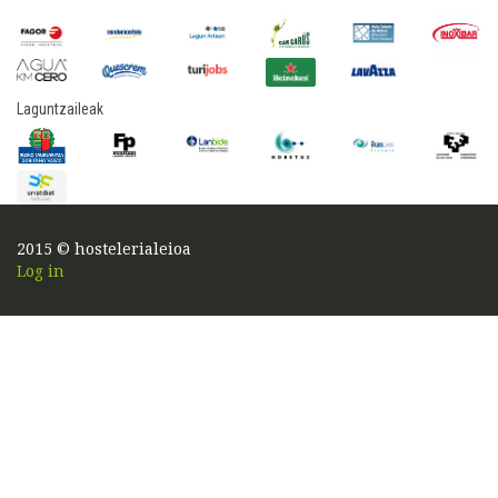
Laguntzaileak
2015 © hostelerialeioa
Log in