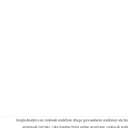
Google Analytics-en cookieak erabiltzen ditugu gure webaren erabilerari eta bisi
anonimoak lortzeko. Leku honetan bisita egiten jarraitzean, cookie-ak erab