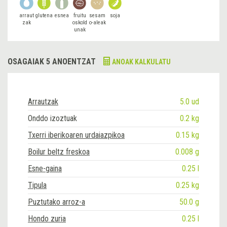
arraut
glutena
esnea
fruitu
sesam
soja
zak
oskold
o-aleak
unak
OSAGAIAK 5 ANOENTZAT
ANOAK KALKULATU
Arrautzak
5.0 ud
Onddo izoztuak
0.2 kg
Txerri iberikoaren urdaiazpikoa
0.15 kg
Boilur beltz freskoa
0.008 g
Esne-gaina
0.25 l
Tipula
0.25 kg
Puztutako arroz-a
50.0 g
Hondo zuria
0.25 l