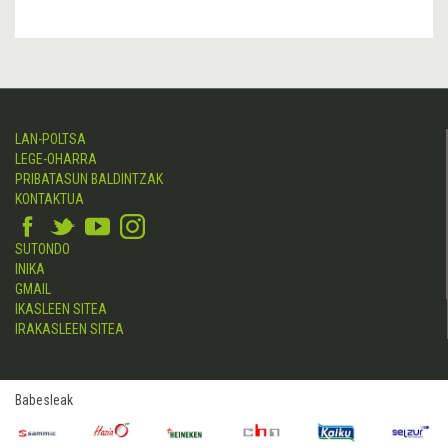
LAN-POLTSA
LEGE-OHARRA
PRIBATASUN BALDINTZAK
KONTAKTUA
SUTONDO
INIKA
GMAIL
IKASLEEN SITEA
IRAKASLEEN SITEA
Babesleak