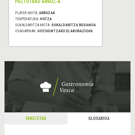
PUZTUTAKO ARROZ-A
PLATER MOTA:
ARROZAK
TENPERATURA:
HOTZA
SUKALDARITZA MOTA:
SUKALDARITZA BEGANOA
OSAGARRIAK:
GOZOGINTZAKO ELABORAZIOAK
ERREZETAK
GLOSARIOA