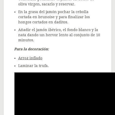
oliva virgen, sacarlo y reservar.
En la grasa del jamón pochar la cebolla
cortada en brunoise y para finalizar los
hongos cortados en daditos.
Añadir el jamón ibérico, el fondo blanco y la
nata dando un hervor lento al conjunto de 10
minutos.
Para la decoración:
Arroz inflado
Laminar la trufa.