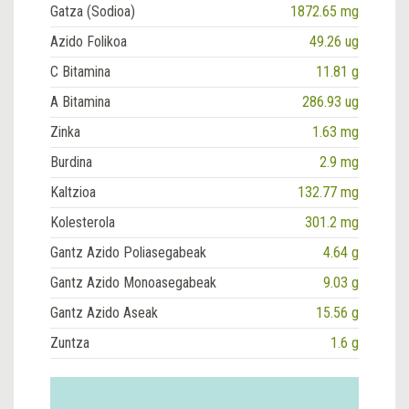
Gatza (Sodioa)
1872.65 mg
Azido Folikoa
49.26 ug
C Bitamina
11.81 g
A Bitamina
286.93 ug
Zinka
1.63 mg
Burdina
2.9 mg
Kaltzioa
132.77 mg
Kolesterola
301.2 mg
Gantz Azido Poliasegabeak
4.64 g
Gantz Azido Monoasegabeak
9.03 g
Gantz Azido Aseak
15.56 g
Zuntza
1.6 g