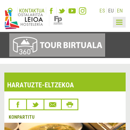
KONTAKTUA
ES
EU
EN
Togg
navig
HARATUZTE-ELTZEKOA
KONPARTITU