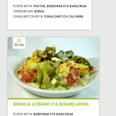
PLATER MOTA:
PASTAK, BERDURAK ETA BARAZKIAK
TENPERATURA:
BEROA
SUKALDARITZA MOTA:
SUKALDARITZA ITALIARRA
45 min
BROKOLIA AZENARIO ETA BEXAMELAREKIN
PLATER MOTA:
BERDURAK ETA BARAZKIAK