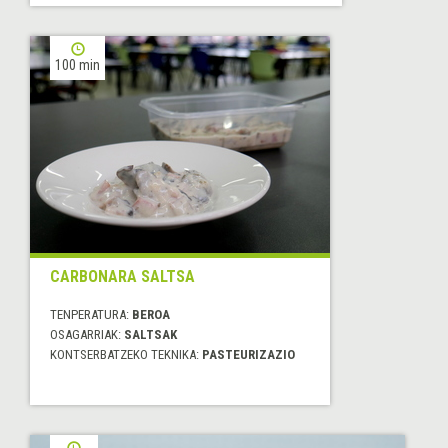
100 min
CARBONARA SALTSA
TENPERATURA:
BEROA
OSAGARRIAK:
SALTSAK
KONTSERBATZEKO TEKNIKA:
PASTEURIZAZIO