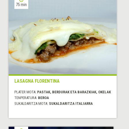
75 min
LASAGNA FLORENTINA
PLATER MOTA:
PASTAK, BERDURAK ETA BARAZKIAK, OKELAK
TENPERATURA:
BEROA
SUKALDARITZA MOTA:
SUKALDARITZA ITALIARRA