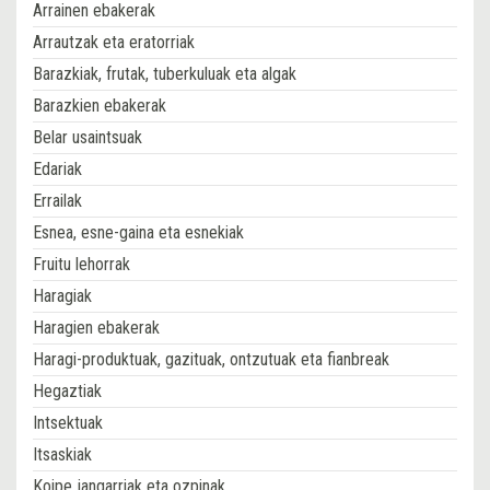
Arrainen ebakerak
Arrautzak eta eratorriak
Barazkiak, frutak, tuberkuluak eta algak
Barazkien ebakerak
Belar usaintsuak
Edariak
Errailak
Esnea, esne-gaina eta esnekiak
Fruitu lehorrak
Haragiak
Haragien ebakerak
Haragi-produktuak, gazituak, ontzutuak eta fianbreak
Hegaztiak
Intsektuak
Itsaskiak
Koipe jangarriak eta ozpinak