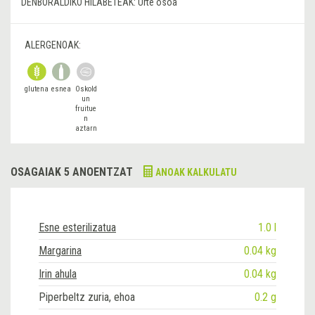
DENBORALDIKO HILABETEAK:
Urte osoa
ALERGENOAK:
glutena
esnea
Oskold
un
fruitue
n
aztarn
ak
OSAGAIAK 5 ANOENTZAT
ANOAK KALKULATU
Esne esterilizatua
1.0 l
Margarina
0.04 kg
Irin ahula
0.04 kg
Piperbeltz zuria, ehoa
0.2 g