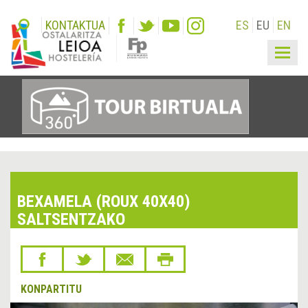
KONTAKTUA
ES
EU
EN
Togg
navig
BEXAMELA (ROUX 40X40)
SALTSENTZAKO
KONPARTITU