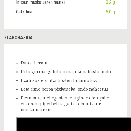
Intxaur muskatuaren hautsa
0.2 g
Gatz fina
5.0 g
ELABORAZIOA
Esnea berotu.
Urtu gurina, gehitu irina, eta nahastu ondo.
Itzali sua eta utzi hozten bi minutuz.
Bota esne beroa pixkanaka, ondo nahastuz.
Piztu sua, utzi egosten, eraginez eten gabe
eta ondu piperbeltza, gatza eta intxaur
muskatuarekin.