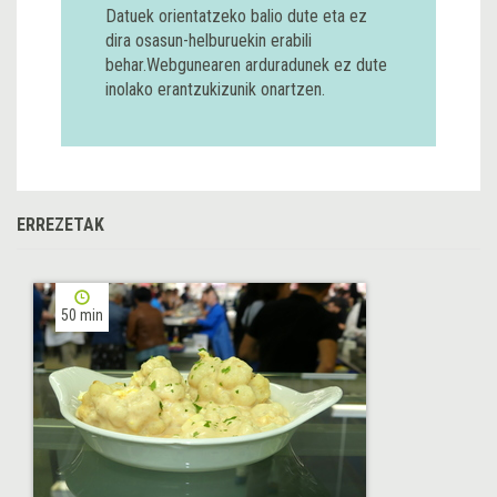
Datuek orientatzeko balio dute eta ez
dira osasun-helburuekin erabili
behar.Webgunearen arduradunek ez dute
inolako erantzukizunik onartzen.
ERREZETAK
50 min