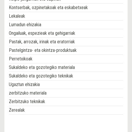
Kontserbak, ozpinetakoak eta eskabetxeak
Lekaleak
Lumadun ehizakia
Ongailuak, espezieak eta gehigarriak
Pastak, arrozak, irinak eta eratorriak
Pastelgintza- eta okintza-produktuak
Perretxikoak
Sukaldeko eta gozotegiko materiala
Sukaldeko eta gozotegiko teknikak
Ugaztun ehizakia
zerbitzuko materiala
Zerbitzuko teknikak
Zerealak