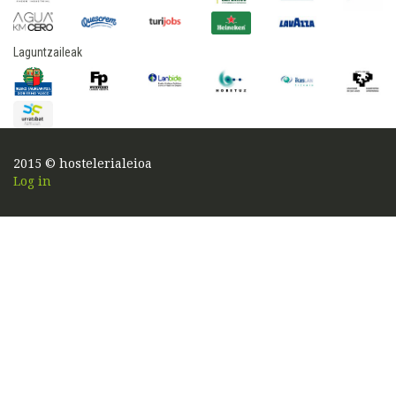
Laguntzaileak
2015 © hostelerialeioa
Log in