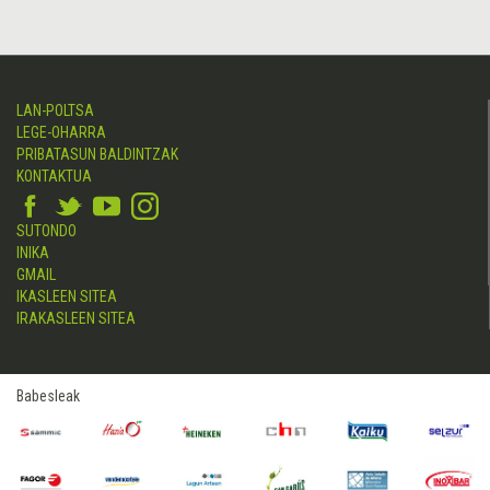
LAN-POLTSA
LEGE-OHARRA
PRIBATASUN BALDINTZAK
KONTAKTUA
SUTONDO
INIKA
GMAIL
IKASLEEN SITEA
IRAKASLEEN SITEA
Babesleak