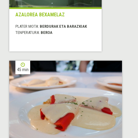
AZALOREA BEXAMELAZ
PLATER MOTA:
BERDURAK ETA BARAZKIAK
TENPERATURA:
BEROA
45 min