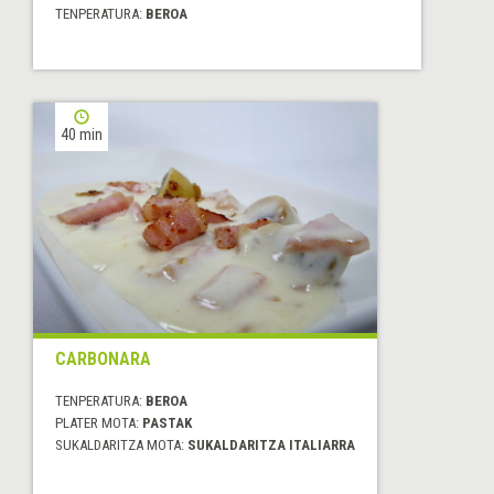
TENPERATURA:
BEROA
40 min
CARBONARA
TENPERATURA:
BEROA
PLATER MOTA:
PASTAK
SUKALDARITZA MOTA:
SUKALDARITZA ITALIARRA