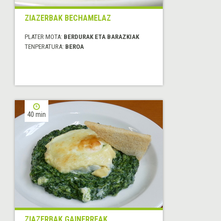
ZIAZERBAK BECHAMELAZ
PLATER MOTA:
BERDURAK ETA BARAZKIAK
TENPERATURA:
BEROA
40 min
ZIAZERBAK GAINERREAK