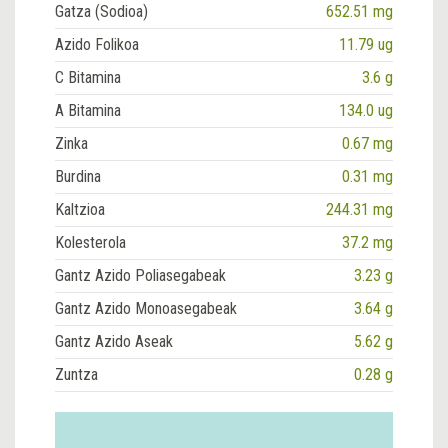
Gatza (Sodioa)
652.51 mg
Azido Folikoa
11.79 ug
C Bitamina
3.6 g
A Bitamina
134.0 ug
Zinka
0.67 mg
Burdina
0.31 mg
Kaltzioa
244.31 mg
Kolesterola
37.2 mg
Gantz Azido Poliasegabeak
3.23 g
Gantz Azido Monoasegabeak
3.64 g
Gantz Azido Aseak
5.62 g
Zuntza
0.28 g