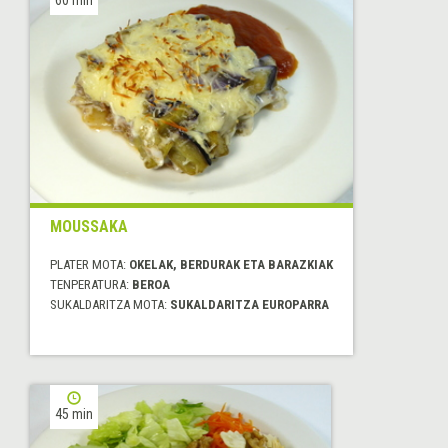
MOUSSAKA
PLATER MOTA:
OKELAK, BERDURAK ETA BARAZKIAK
TENPERATURA:
BEROA
SUKALDARITZA MOTA:
SUKALDARITZA EUROPARRA
45 min