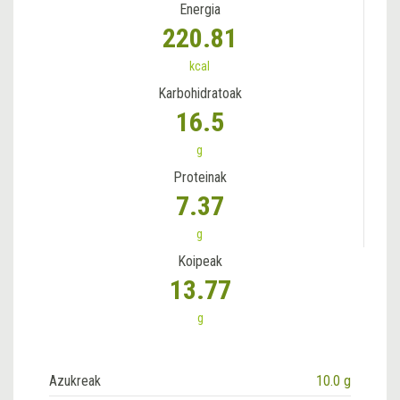
Energia
220.81
kcal
Karbohidratoak
16.5
g
Proteinak
7.37
g
Koipeak
13.77
g
Azukreak
10.0 g