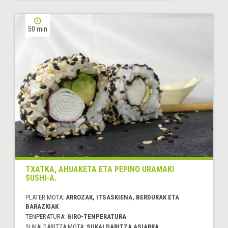
50 min
TXATKA, AHUAKETA ETA PEPINO URAMAKI
SUSHI-A.
PLATER MOTA:
ARROZAK, ITSASKIENA, BERDURAK ETA
BARAZKIAK
TENPERATURA:
GIRO-TENPERATURA
SUKALDARITZA MOTA:
SUKALDARITZA ASIARRA