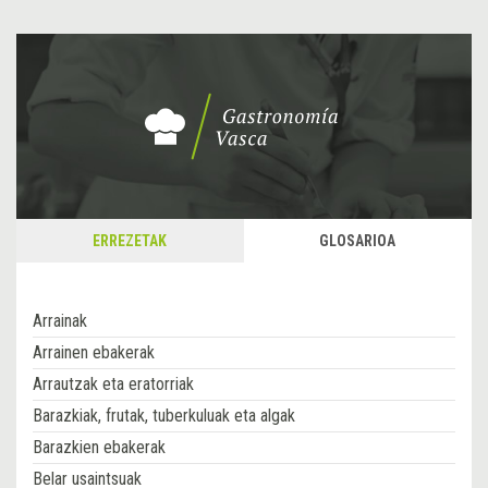
ERREZETAK
GLOSARIOA
Arrainak
Arrainen ebakerak
Arrautzak eta eratorriak
Barazkiak, frutak, tuberkuluak eta algak
Barazkien ebakerak
Belar usaintsuak