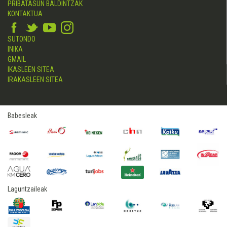
PRIBATASUN BALDINTZAK
KONTAKTUA
SUTONDO
INIKA
GMAIL
IKASLEEN SITEA
IRAKASLEEN SITEA
Babesleak
Laguntzaileak