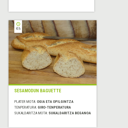
4 h
SESAMODUN BAGUETTE
PLATER MOTA:
OGIA ETA OPILGINTZA
TENPERATURA:
GIRO-TENPERATURA
SUKALDARITZA MOTA:
SUKALDARITZA BEGANOA