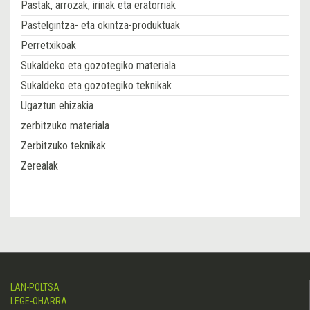
Pastak, arrozak, irinak eta eratorriak
Pastelgintza- eta okintza-produktuak
Perretxikoak
Sukaldeko eta gozotegiko materiala
Sukaldeko eta gozotegiko teknikak
Ugaztun ehizakia
zerbitzuko materiala
Zerbitzuko teknikak
Zerealak
LAN-POLTSA
LEGE-OHARRA