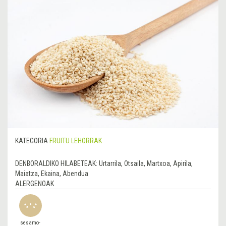
KATEGORIA
FRUITU LEHORRAK
DENBORALDIKO HILABETEAK:
Urtarrila, Otsaila, Martxoa, Apirila,
Maiatza, Ekaina, Abendua
ALERGENOAK
sesamo-