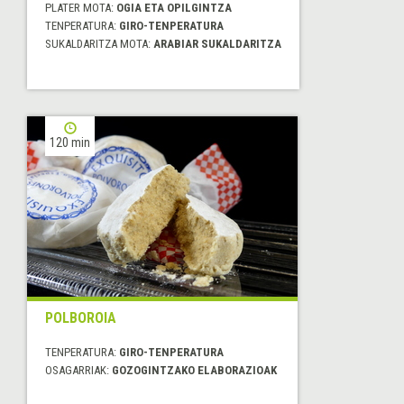
PLATER MOTA:
OGIA ETA OPILGINTZA
TENPERATURA:
GIRO-TENPERATURA
SUKALDARITZA MOTA:
ARABIAR SUKALDARITZA
120 min
POLBOROIA
TENPERATURA:
GIRO-TENPERATURA
OSAGARRIAK:
GOZOGINTZAKO ELABORAZIOAK