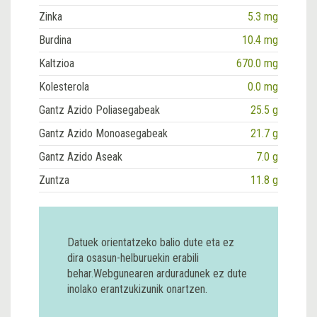
Zinka
5.3 mg
Burdina
10.4 mg
Kaltzioa
670.0 mg
Kolesterola
0.0 mg
Gantz Azido Poliasegabeak
25.5 g
Gantz Azido Monoasegabeak
21.7 g
Gantz Azido Aseak
7.0 g
Zuntza
11.8 g
Datuek orientatzeko balio dute eta ez
dira osasun-helburuekin erabili
behar.Webgunearen arduradunek ez dute
inolako erantzukizunik onartzen.