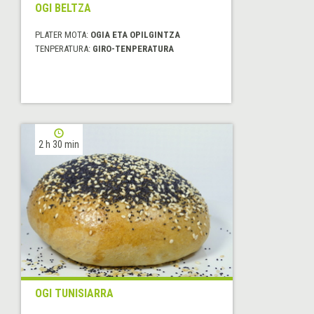
OGI BELTZA
PLATER MOTA:
OGIA ETA OPILGINTZA
TENPERATURA:
GIRO-TENPERATURA
2 h 30 min
OGI TUNISIARRA