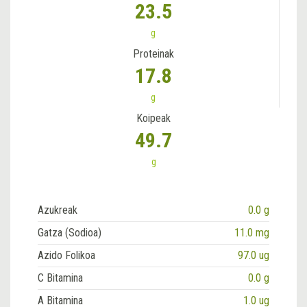
23.5
g
Proteinak
17.8
g
Koipeak
49.7
g
Azukreak
0.0 g
Gatza (Sodioa)
11.0 mg
Azido Folikoa
97.0 ug
C Bitamina
0.0 g
A Bitamina
1.0 ug