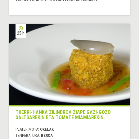
25 h
TXERRI-HANKA ZILINDROA ZIAPE GAZI-GOZO
SALTSAREKIN ETA TOMATE MIAMIAREKIN
PLATER MOTA:
OKELAK
TENPERATURA:
BEROA