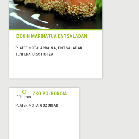
IZOKIN MARINATUA ENTSALADAN
PLATER MOTA:
ARRAINA, ENTSALADAK
TENPERATURA:
HOTZA
KANELAZKO POLBOROIA
120 min
PLATER MOTA:
GOZOKIAK