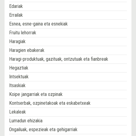
Edariak
Errailak
Esnea, esne-gaina eta esnekiak
Fruitu lehorrak
Haragiak
Haragien ebakerak
Haragi-produktuak, gazituak, ontzutuak eta fianbreak
Hegaztiak
Intsektuak
Itsaskiak
Koipe jangarriak eta ozpinak
Kontserbak, ozpinetakoak eta eskabetxeak
Lekaleak
Lumadun ehizakia
Ongailuak, espezieak eta gehigarriak