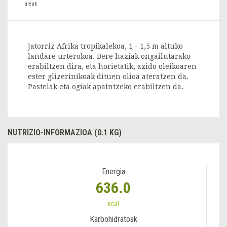
aleak
Jatorriz Afrika tropikalekoa, 1 - 1,5 m altuko
landare urterokoa. Bere haziak ongailutarako
erabiltzen dira, eta horietatik, azido oleikoaren
ester glizerinikoak dituen olioa ateratzen da.
Pastelak eta ogiak apaintzeko erabiltzen da.
NUTRIZIO-INFORMAZIOA (0.1 KG)
Energia
636.0
kcal
Karbohidratoak