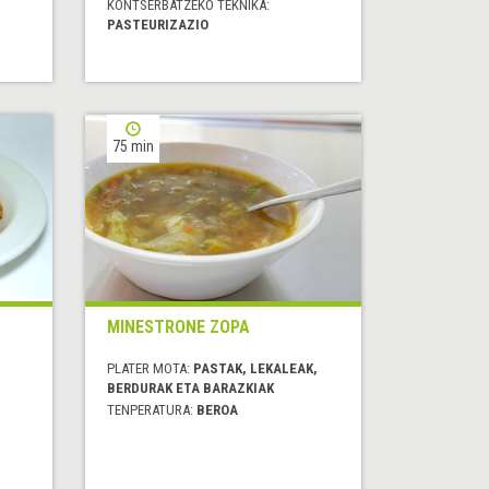
KONTSERBATZEKO TEKNIKA:
PASTEURIZAZIO
75 min
MINESTRONE ZOPA
PLATER MOTA:
PASTAK, LEKALEAK,
BERDURAK ETA BARAZKIAK
TENPERATURA:
BEROA