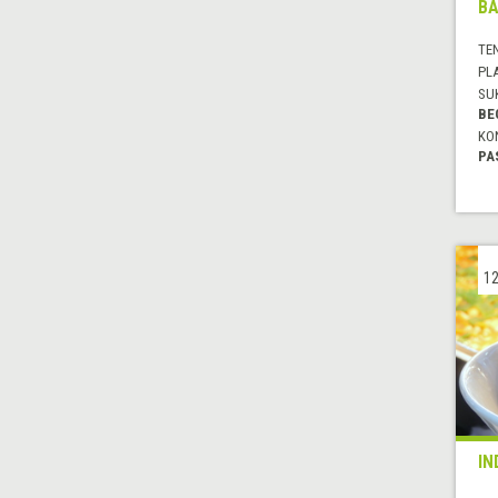
BA
TE
PL
SU
BE
KO
PA
12
IN