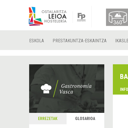
ESKOLA
PRESTAKUNTZA-ESKAINTZA
IKASL
BA
INF
ERREZETAK
GLOSARIOA