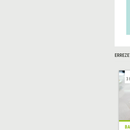
ERREZE
3 
BA