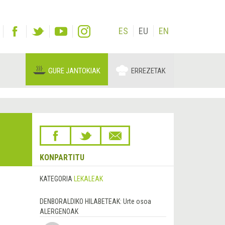
ES
EU
EN
GURE JANTOKIAK
ERREZETAK
KONPARTITU
KATEGORIA
LEKALEAK
DENBORALDIKO HILABETEAK:
Urte osoa
ALERGENOAK