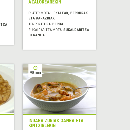
AZALOREAREKIN
PLATER MOTA:
LEKALEAK, BERDURAK
ETA BARAZKIAK
TENPERATURA:
BEROA
ITZA
SUKALDARITZA MOTA:
SUKALDARITZA
BEGANOA
90 min
INDABA ZURIAK GANBA ETA
KINTXIRLEKIN