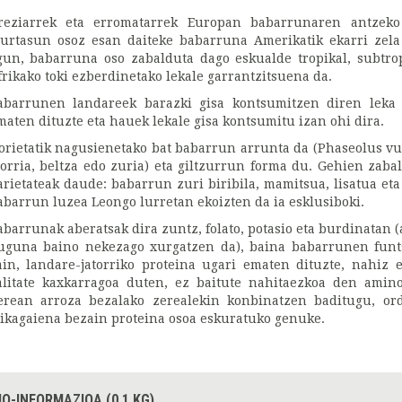
reziarrek eta erromatarrek Europan babarrunaren antzeko
iurtasun osoz esan daiteke babarruna Amerikatik ekarri zel
gun, babarruna oso zabalduta dago eskualde tropikal, subtrop
frikako toki ezberdinetako lekale garrantzitsuena da.
abarrunen landareek barazki gisa kontsumitzen diren leka
maten dituzte eta hauek lekale gisa kontsumitu izan ohi dira.
orietatik nagusienetako bat babarrun arrunta da (Phaseolus vul
gorria, beltza edo zuria) eta giltzurrun forma du. Gehien zab
arietateak daude: babarrun zuri biribila, mamitsua, lisatua et
abarrun luzea Leongo lurretan ekoizten da ia esklusiboki.
abarrunak aberatsak dira zuntz, folato, potasio eta burdinatan (
uguna baino nekezago xurgatzen da), baina babarrunen funts
ain, landare-jatorriko proteina ugari ematen dituzte, nahiz 
alitate kaxkarragoa duten, ez baitute nahitaezkoa den amino
erean arroza bezalako zerealekin konbinatzen baditugu, ord
likagaiena bezain proteina osoa eskuratuko genuke.
IO-INFORMAZIOA (0.1 KG)