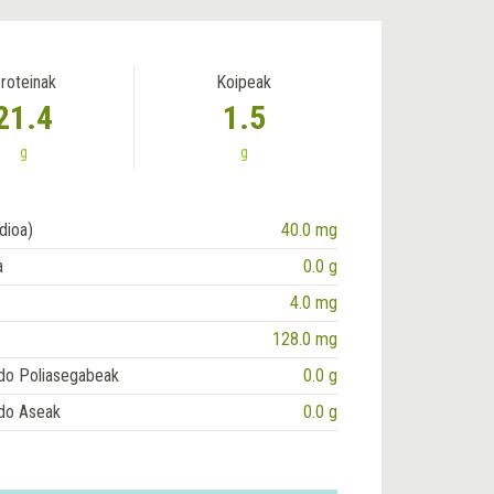
roteinak
Koipeak
21.4
1.5
g
g
dioa)
40.0 mg
a
0.0 g
4.0 mg
128.0 mg
do Poliasegabeak
0.0 g
do Aseak
0.0 g