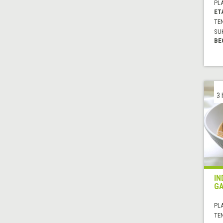
PL
ET
TE
SU
BE
3 
IN
GA
PL
TE