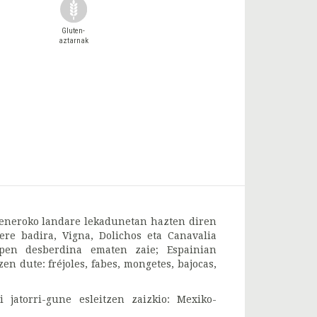
Gluten-
aztarnak
generoko landare lekadunetan hazten diren
ere badira, Vigna, Dolichos eta Canavalia
apen desberdina ematen zaie; Espainian
en dute: fréjoles, fabes, mongetes, bajocas,
 jatorri-gune esleitzen zaizkio: Mexiko-