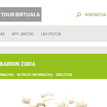
KONTAKTUA
EAK
APP JANTOKI
LAN-POLTSA
BARRUN ZURIA
ORMAZIOA
NUTRIZIO-INFORMAZIOA
ERREZETAK