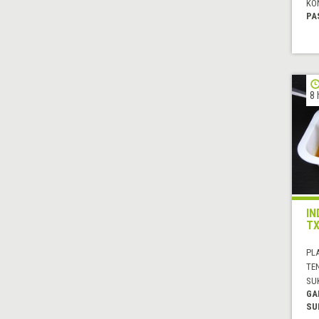
KO
PA
8 
IN
TX
PL
TE
SU
GA
SU