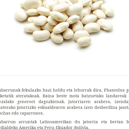
abarrunak fekulazko hazi heldu eta lehorrak dira, Phaseolus 
eketatik ateratakoak. Baina beste mota batzuetako landareak 
ezalako generoei dagozkienak. Jatorriaren arabera, izend
saterako jatorrizko eskualdearen arabera izen desberdina jasotz
ochas edo caparrones.
abarrun arruntak Latinoamerikan du jatorria eta bertan bi
rdialdeko Amerika eta Peru-Ekuador-Bolivia.