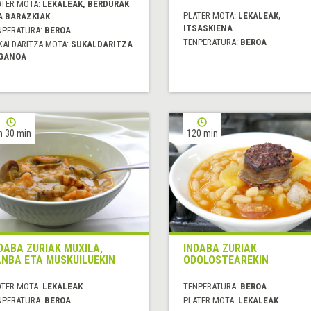
ATER MOTA:
LEKALEAK, BERDURAK
PLATER MOTA:
LEKALEAK,
A BARAZKIAK
ITSASKIENA
NPERATURA:
BEROA
TENPERATURA:
BEROA
KALDARITZA MOTA:
SUKALDARITZA
GANOA
h 30 min
120 min
DABA ZURIAK MUXILA,
INDABA ZURIAK
NBA ETA MUSKUILUEKIN
ODOLOSTEAREKIN
ATER MOTA:
LEKALEAK
TENPERATURA:
BEROA
NPERATURA:
BEROA
PLATER MOTA:
LEKALEAK