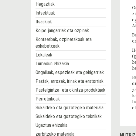
Hegaztiak
G
Intsektuak
z
e
Itsaskiak
A
Koipe jangarriak eta ozpinak
B
Kontserbak, ozpinetakoak eta
e
eskabetxeak
H
Lekaleak
(
b
Lumadun ehizakia
b
Ongailuak, espezieak eta gehigarriak
B
Pastak, arrozak, irinak eta eratorriak
d
Pastelgintza- eta okintza-produktuak
g
k
Perretxikoak
b
Sukaldeko eta gozotegiko materiala
e
Sukaldeko eta gozotegiko teknikak
Ugaztun ehizakia
zerbitzuko materiala
NUTRIZ