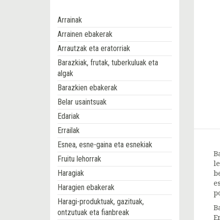
Arrainak
Arrainen ebakerak
Arrautzak eta eratorriak
Barazkiak, frutak, tuberkuluak eta
algak
Barazkien ebakerak
Belar usaintsuak
Edariak
Errailak
Esnea, esne-gaina eta esnekiak
B
Fruitu lehorrak
l
Haragiak
b
e
Haragien ebakerak
p
Haragi-produktuak, gazituak,
B
ontzutuak eta fianbreak
E