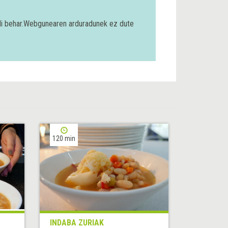
bili behar.Webgunearen arduradunek ez dute
120 min
INDABA ZURIAK