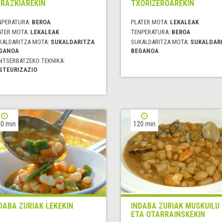
RAZKIAREKIN
TXORIZEROAREKIN
NPERATURA:
BEROA
PLATER MOTA:
LEKALEAK
ATER MOTA:
LEKALEAK
TENPERATURA:
BEROA
KALDARITZA MOTA:
SUKALDARITZA
SUKALDARITZA MOTA:
SUKALDAR
GANOA
BEGANOA
NTSERBATZEKO TEKNIKA:
STEURIZAZIO
0 min
120 min
DABA ZURIAK LEKEKIN
INDABA ZURIAK MUSKUILU
ETA OTARRAINSKEKIN