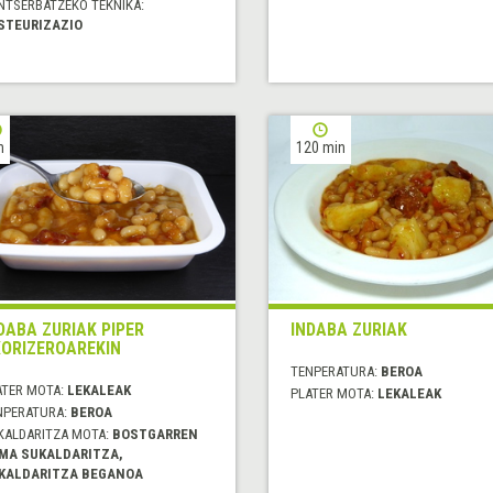
NTSERBATZEKO TEKNIKA:
STEURIZAZIO
h
120 min
DABA ZURIAK PIPER
INDABA ZURIAK
ORIZEROAREKIN
TENPERATURA:
BEROA
ATER MOTA:
LEKALEAK
PLATER MOTA:
LEKALEAK
NPERATURA:
BEROA
KALDARITZA MOTA:
BOSTGARREN
MA SUKALDARITZA,
KALDARITZA BEGANOA