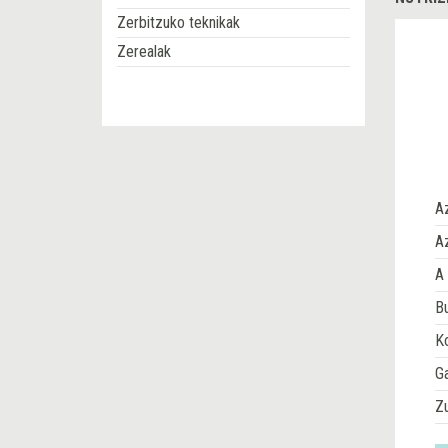
Zerbitzuko teknikak
Zerealak
A
Az
A 
Bu
Ko
G
Z