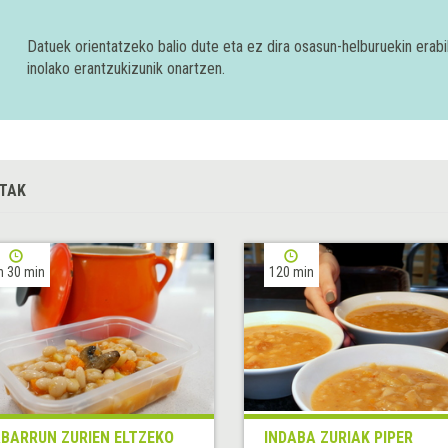
Datuek orientatzeko balio dute eta ez dira osasun-helburuekin era
inolako erantzukizunik onartzen.
TAK
h 30 min
120 min
BARRUN ZURIEN ELTZEKO
INDABA ZURIAK PIPER