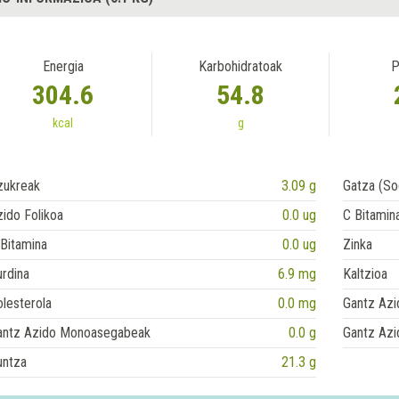
Energia
Karbohidratoak
P
304.6
54.8
kcal
g
zukreak
3.09 g
Gatza (So
ido Folikoa
0.0 ug
C Bitamin
Bitamina
0.0 ug
Zinka
rdina
6.9 mg
Kaltzioa
lesterola
0.0 mg
Gantz Azi
antz Azido Monoasegabeak
0.0 g
Gantz Azi
untza
21.3 g