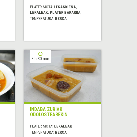
PLATER MOTA:
ITSASKIENA,
LEKALEAK, PLATER BAKARRA
TENPERATURA:
BEROA
3 h 30 min
INDABA ZURIAK
ODOLOSTEAREKIN
PLATER MOTA:
LEKALEAK
TENPERATURA:
BEROA