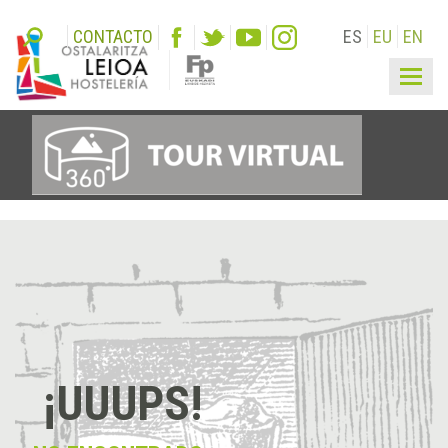
CONTACTO
ES
EU
EN
Togg
navig
¡UUUPS!