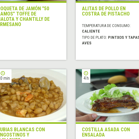
OQUETA DE JAMÓN "50
ALITAS DE POLLO EN
AMOS" TOFFE DE
COSTRA DE PISTACHO
ALOTA Y CHANTILLY DE
ARMESANO
TEMPERATURA DE CONSUMO:
CALIENTE
TIPO DE PLATO:
PINTXOS Y TAPA
AVES
0 min
4 h
UBIAS BLANCAS CON
COSTILLA ASADA CON
NGOSTINOS Y
ENSALADA