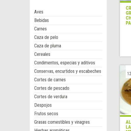
CR
Aves
GR
CH
Bebidas
P
Carnes
Caza de pelo
Caza de pluma
Cereales
Condimentos, especias y aditivos
Conservas, encurtidos y escabeches
12
Cortes de carnes
Cortes de pescado
Cortes de verdura
Despojos
Frutos secos
Grasas comestibles y vinagres
AL
LA
Hierbas aromáticas