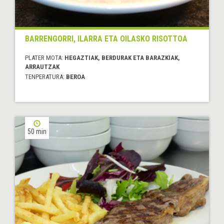
BARRENGORRI, ILARRA ETA OILASKO RISOTTOA
PLATER MOTA:
HEGAZTIAK, BERDURAK ETA BARAZKIAK,
ARRAUTZAK
TENPERATURA:
BEROA
50 min