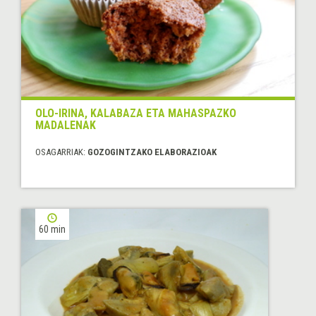
OLO-IRINA, KALABAZA ETA MAHASPAZKO
MADALENAK
OSAGARRIAK:
GOZOGINTZAKO ELABORAZIOAK
60 min