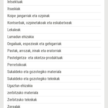
Intsektuak
Itsaskiak
Koipe jangarriak eta ozpinak
Kontserbak, ozpinetakoak eta eskabetxeak
Lekaleak
Lumadun ehizakia
Ongailuak, espezieak eta gehigarriak
Pastak, arrozak, irinak eta eratorriak
Pastelgintza- eta okintza-produktuak
Perretxikoak
Sukaldeko eta gozotegiko materiala
Sukaldeko eta gozotegiko teknikak
Ugaztun ehizakia
zerbitzuko materiala
Zerbitzuko teknikak
Zerealak