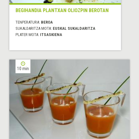
BEGIHANDIA PLANTXAN OLIOZPIN BEROTAN
TENPERATURA:
BEROA
SUKALDARITZA MOTA:
EUSKAL SUKALDARITZA
PLATER MOTA:
ITSASKIENA
10 min