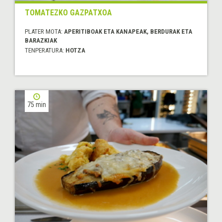
TOMATEZKO GAZPATXOA
PLATER MOTA:
APERITIBOAK ETA KANAPEAK, BERDURAK ETA
BARAZKIAK
TENPERATURA:
HOTZA
75 min