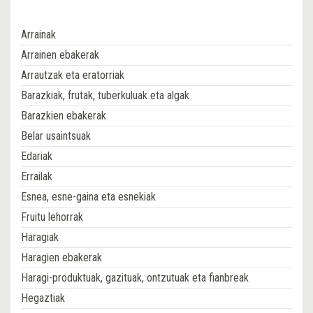
Arrainak
Arrainen ebakerak
Arrautzak eta eratorriak
Barazkiak, frutak, tuberkuluak eta algak
Barazkien ebakerak
Belar usaintsuak
Edariak
Errailak
Esnea, esne-gaina eta esnekiak
Fruitu lehorrak
Haragiak
Haragien ebakerak
Haragi-produktuak, gazituak, ontzutuak eta fianbreak
Hegaztiak