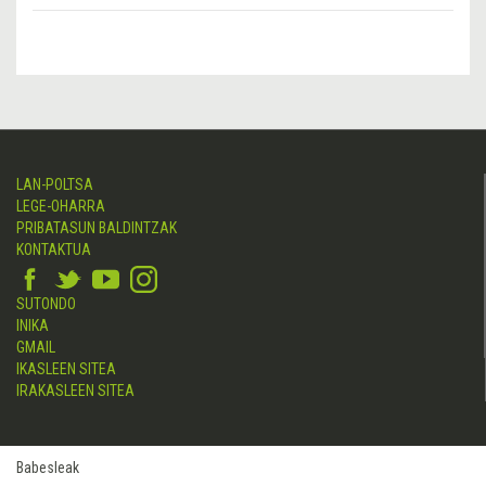
LAN-POLTSA
LEGE-OHARRA
PRIBATASUN BALDINTZAK
KONTAKTUA
SUTONDO
INIKA
GMAIL
IKASLEEN SITEA
IRAKASLEEN SITEA
Babesleak