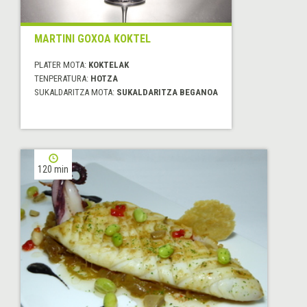
MARTINI GOXOA KOKTEL
PLATER MOTA:
KOKTELAK
TENPERATURA:
HOTZA
SUKALDARITZA MOTA:
SUKALDARITZA BEGANOA
120 min