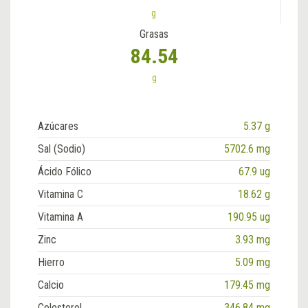
g
Grasas
84.54
g
Azúcares
5.37 g
Sal (Sodio)
5702.6 mg
Ácido Fólico
67.9 ug
Vitamina C
18.62 g
Vitamina A
190.95 ug
Zinc
3.93 mg
Hierro
5.09 mg
Calcio
179.45 mg
Colesterol
346.84 mg