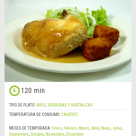
120 min
TIPO DE PLATO:
AVES
,
VERDURAS Y HORTALIZAS
TEMPERATURA DE CONSUMO:
CALIENTE
MESES DE TEMPORADA:
Enero
,
Febrero
,
Marzo
,
Abril
,
Mayo
,
Junio
,
Septiembre
,
Octubre
,
Noviembre
,
Diciembre