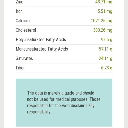
Zinc
43.71 mg
Iron
5.51 mg
Calcium
1071.25 mg
Cholesterol
300.26 mg
Polyunsaturated Fatty Acids
9.65 g
Monounsaturated Fatty Acids
57.11 g
Saturates
24.14 g
Fiber
6.73 g
The data is merely a guide and should
not be used for medical purposes. Those
responsible for the web disclaims any
responsibility.