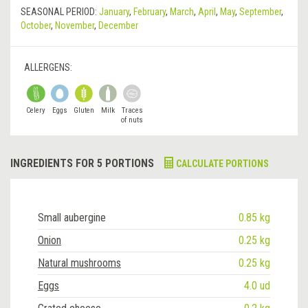
SEASONAL PERIOD:
January
,
February
,
March
,
April
,
May
,
September
,
October
,
November
,
December
ALLERGENS:
Celery
Eggs
Gluten
Milk
Traces
of nuts
INGREDIENTS FOR 5 PORTIONS
CALCULATE PORTIONS
Small aubergine
0.85 kg
Onion
0.25 kg
Natural mushrooms
0.25 kg
Eggs
4.0 ud