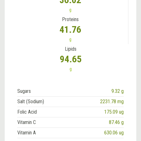
g
Proteins
41.76
g
Lipids
94.65
g
Sugars
9.32 g
Salt (Sodium)
2231.78 mg
Folic Acid
175.09 ug
Vitamin C
87.46 g
Vitamin A
630.06 ug