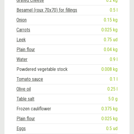
Grated cheese
0.2 kg
Besamel (roux 70x70) for fillings
0.5 l
Onion
0.15 kg
Carrots
0.025 kg
Leek
0.75 ud
Plain flour
0.04 kg
Water
0.9 l
Powdered vegetable stock
0.008 kg
Tomato sauce
0.1 l
Olive oil
0.25 l
Table salt
5.0 g
Frozen cauliflower
0.375 kg
Plain flour
0.025 kg
Eggs
0.5 ud