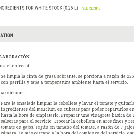
NGREDIENTS FOR WHITE STOCK (0.25 L)
SEE RECIPE
ATION
LABORACIÓN
ara el entrecot:
Se limpia la cinta de grasa sobrante, se porciona a razón de 225
con parrilla y tapa a temperatura ambiente hasta el servicio.
uarniciones:
Para la ensalada limpiar la cebolleta y lavar el tomate y quitar
ingredientes del mezclum en cubetas para poder repartirlos en
hasta la hora de emplatarlo. Preparar una vinagreta básica de 1
salseras para el servicio. Trocear la cebolleta en aros finos y r
tomate en gajos, según en tamaño del tomate, a razón de 7 gajo
cámara. Lo más cercano a la hora del comienzo del servicio, e