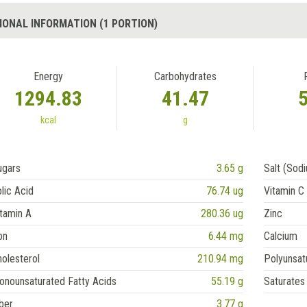
IONAL INFORMATION (1 PORTION)
Energy
Carbohydrates
1294.83
41.47
kcal
g
ugars
3.65 g
Salt (Sod
lic Acid
76.74 ug
Vitamin C
tamin A
280.36 ug
Zinc
on
6.44 mg
Calcium
olesterol
210.94 mg
Polyunsat
onounsaturated Fatty Acids
55.19 g
Saturates
ber
3.77 g