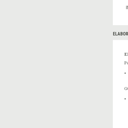
I
ELABOR
E
P
G