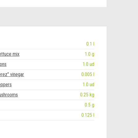
0.1 l
ettuce mix
1.0 g
ions
1.0 ud
erez" vinegar
0.005 l
peppers
1.0 ud
mushrooms
0.25 kg
0.5 g
0.125 l