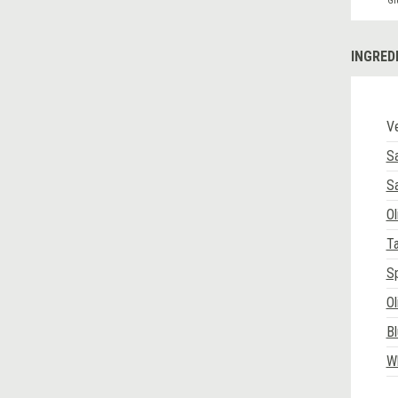
Gl
INGRED
Ve
Sa
S
Ol
Ta
Sp
Ol
B
Wh