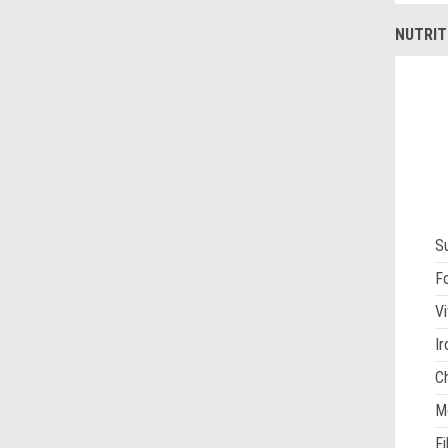
NUTRIT
S
Fo
Vi
Ir
Ch
M
Fi