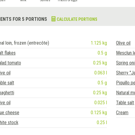
uten
Milk
Sulfites
Traces of eggs
IENTS FOR 5 PORTIONS
CALCULATE PORTIONS
al loin, frozen (entrecôte)
1.125 kg
Olive oil
lt flakes
0.5 g
Mesclun l
alad tomato
0.25 kg
Spring on
ive oil
0.063 l
Sherry "J
ble salt
0.5 g
Piquillo 
aghetti
0.25 kg
Natural 
ive oil
0.025 l
Table salt
lue cheese
0.125 kg
Cream
ite stock
0.25 l