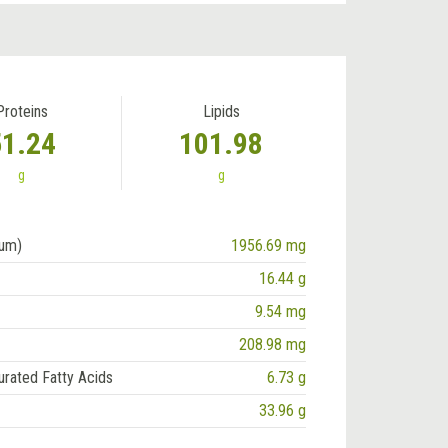
Proteins
Lipids
51.24
101.98
g
g
ium)
1956.69 mg
16.44 g
9.54 mg
208.98 mg
urated Fatty Acids
6.73 g
33.96 g