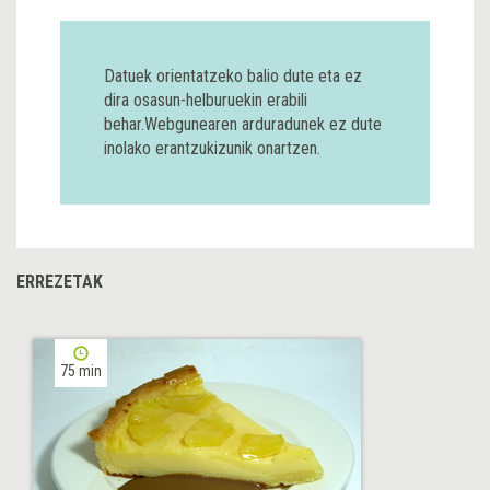
Datuek orientatzeko balio dute eta ez
dira osasun-helburuekin erabili
behar.Webgunearen arduradunek ez dute
inolako erantzukizunik onartzen.
ERREZETAK
75 min