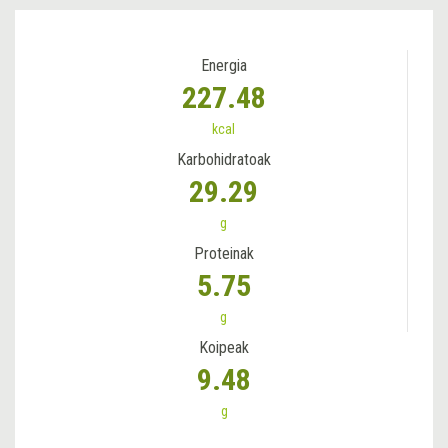
Energia
227.48
kcal
Karbohidratoak
29.29
g
Proteinak
5.75
g
Koipeak
9.48
g