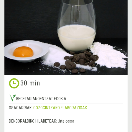
30 min
BEGETARIANOENTZAT EGOKIA
OSAGARRIAK:
GOZOGINTZAKO ELABORAZIOAK
DENBORALDIKO HILABETEAK:
Urte osoa