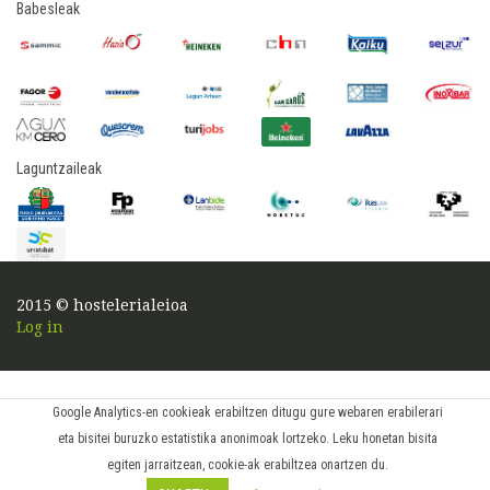
Babesleak
Laguntzaileak
2015 © hostelerialeioa
Log in
Google Analytics-en cookieak erabiltzen ditugu gure webaren erabilerari
eta bisitei buruzko estatistika anonimoak lortzeko. Leku honetan bisita
egiten jarraitzean, cookie-ak erabiltzea onartzen du.