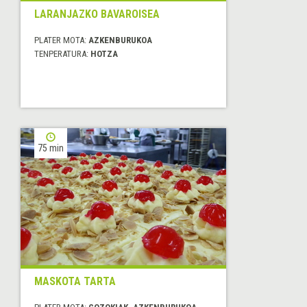
LARANJAZKO BAVAROISEA
PLATER MOTA:
AZKENBURUKOA
TENPERATURA:
HOTZA
75 min
MASKOTA TARTA