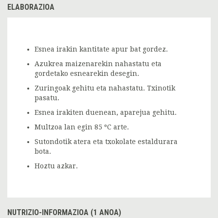
ELABORAZIOA
Esnea irakin kantitate apur bat gordez.
Azukrea maizenarekin nahastatu eta
gordetako esnearekin desegin.
Zuringoak gehitu eta nahastatu. Txinotik
pasatu.
Esnea irakiten duenean, aparejua gehitu.
Multzoa lan egin 85 ºC arte.
Sutondotik atera eta txokolate estaldurara
bota.
Hoztu azkar.
NUTRIZIO-INFORMAZIOA (1 ANOA)