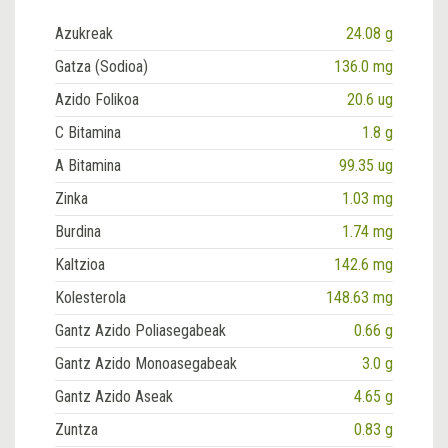
Azukreak
24.08 g
Gatza (Sodioa)
136.0 mg
Azido Folikoa
20.6 ug
C Bitamina
1.8 g
A Bitamina
99.35 ug
Zinka
1.03 mg
Burdina
1.74 mg
Kaltzioa
142.6 mg
Kolesterola
148.63 mg
Gantz Azido Poliasegabeak
0.66 g
Gantz Azido Monoasegabeak
3.0 g
Gantz Azido Aseak
4.65 g
Zuntza
0.83 g