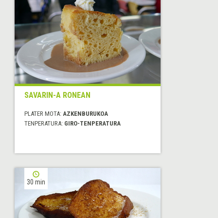
SAVARIN-A RONEAN
PLATER MOTA:
AZKENBURUKOA
TENPERATURA:
GIRO-TENPERATURA
30 min