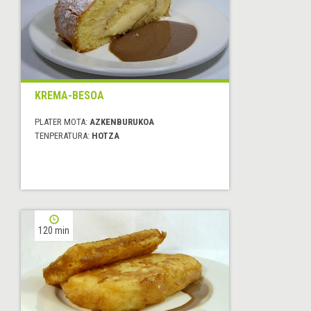
KREMA-BESOA
PLATER MOTA:
AZKENBURUKOA
TENPERATURA:
HOTZA
120 min