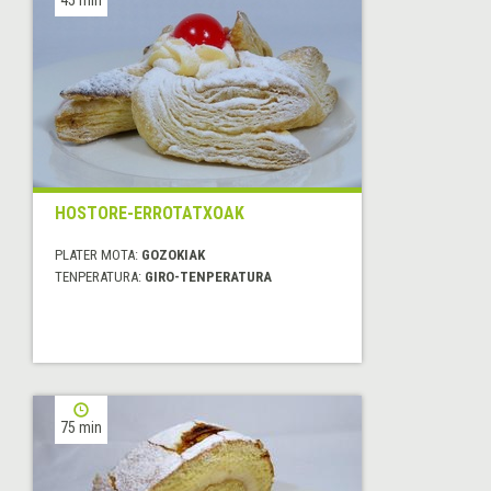
45 min
HOSTORE-ERROTATXOAK
PLATER MOTA:
GOZOKIAK
TENPERATURA:
GIRO-TENPERATURA
75 min