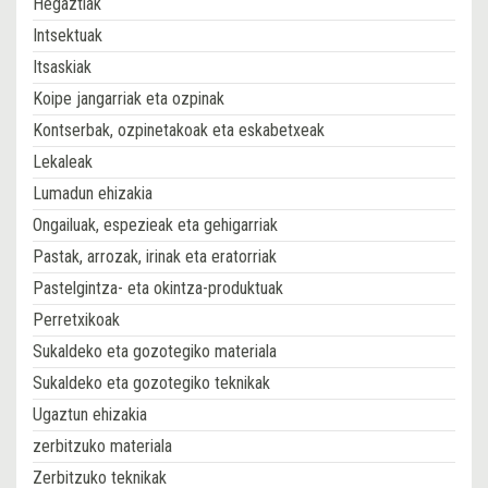
Hegaztiak
Intsektuak
Itsaskiak
Koipe jangarriak eta ozpinak
Kontserbak, ozpinetakoak eta eskabetxeak
Lekaleak
Lumadun ehizakia
Ongailuak, espezieak eta gehigarriak
Pastak, arrozak, irinak eta eratorriak
Pastelgintza- eta okintza-produktuak
Perretxikoak
Sukaldeko eta gozotegiko materiala
Sukaldeko eta gozotegiko teknikak
Ugaztun ehizakia
zerbitzuko materiala
Zerbitzuko teknikak