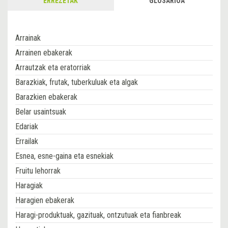
ERREZETAK
GLOSARIOA
Arrainak
Arrainen ebakerak
Arrautzak eta eratorriak
Barazkiak, frutak, tuberkuluak eta algak
Barazkien ebakerak
Belar usaintsuak
Edariak
Errailak
Esnea, esne-gaina eta esnekiak
Fruitu lehorrak
Haragiak
Haragien ebakerak
Haragi-produktuak, gazituak, ontzutuak eta fianbreak