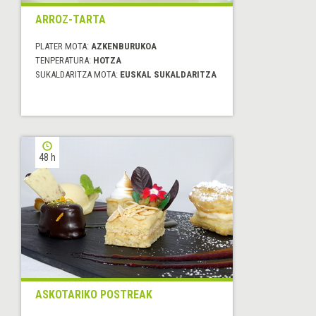
ARROZ-TARTA
PLATER MOTA:
AZKENBURUKOA
TENPERATURA:
HOTZA
SUKALDARITZA MOTA:
EUSKAL SUKALDARITZA
48 h
ASKOTARIKO POSTREAK