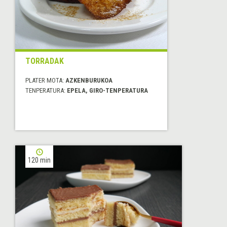
TORRADAK
PLATER MOTA:
AZKENBURUKOA
TENPERATURA:
EPELA, GIRO-TENPERATURA
120 min