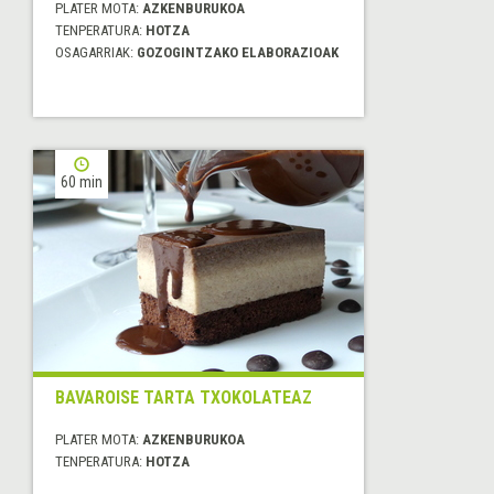
PLATER MOTA:
AZKENBURUKOA
TENPERATURA:
HOTZA
OSAGARRIAK:
GOZOGINTZAKO ELABORAZIOAK
60 min
BAVAROISE TARTA TXOKOLATEAZ
PLATER MOTA:
AZKENBURUKOA
TENPERATURA:
HOTZA