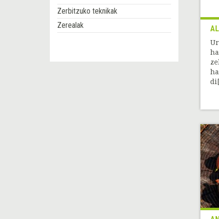
Zerbitzuko teknikak
Zerealak
AL
Ur
ha
ze
ha
di[