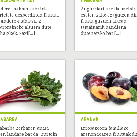
NDERE-MAHATSA
ANGURRIA
dere-mahats zuhaixka-
Angurriari urezko meloia
rietate desberdinen fruitua
esaten zaio; ezagutzen di
 andere-mahatsa. 2
fruitu guztien artean
trorainoko altuera dute
tamainarik handiena
haixkek, Saxi[...]
dutenetako bat [...]
RABARBA
ARANAK
abarba zerbaren antza
Errosazeoen familiako
en landare bat da. Zurtoin
aranondoaren fruituak di