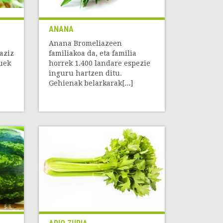
ANANA
Anana Bromeliazeen
aziz
familiakoa da, eta familia
uek
horrek 1.400 landare espezie
inguru hartzen ditu.
Gehienak belarkarak[...]