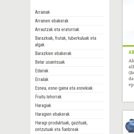
Arrainak
Arrainen ebakerak
Arrautzak eta eratorriak
Barazkiak, frutak, tuberkuluak eta
algak
AB
Barazkien ebakerak
Ab
Belar usaintsuak
al
Edariak
(R
da
Errailak
ep
Esnea, esne-gaina eta esnekiak
Fruitu lehorrak
Haragiak
Haragien ebakerak
Haragi-produktuak, gazituak,
ontzutuak eta fianbreak