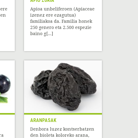
APIO ZURIA
 ere
Apioa unbeliferoen (Apiaceae
ren
izenez ere ezagutua)
familiakoa da. Familia honek
250 genero eta 2.500 espezie
baino g[...]
ARANPASAK
Denbora luzez kontserbatzen
ra
den bioleta koloreko arana,