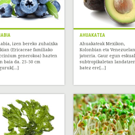
ABIA
AHUAKATEA
abia, izen bereko zuhaixka
Ahuakateak Mexikon,
ikian (Ericaceae familiako
Kolonbian eta Venezuela
ccinium generokoa) hazten
jatorria. Gaur egun eskua
n baia da. 25-50 cm
subtropikaletan landatze
guruk[...]
batez ere[...]