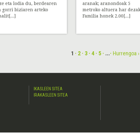
ze eta lodia du, berdearen
aranak; aranondoak 5
a gorri biziaren arteko
metroko altuera har deza
alit[...]
Familia honek 2.00[...]
1
2
3
4
5
...
Hurrengoa ›
IKASLEEN SITEA
IRAKASLEEN SITEA