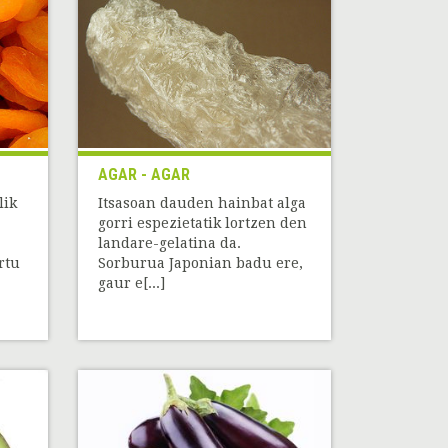
AGAR - AGAR
lik
Itsasoan dauden hainbat alga
gorri espezietatik lortzen den
landare-gelatina da.
rtu
Sorburua Japonian badu ere,
gaur e[...]