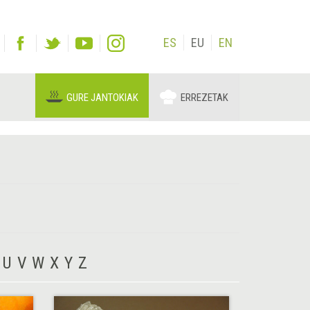
ES
EU
EN
GURE JANTOKIAK
ERREZETAK
U
V
W
X
Y
Z