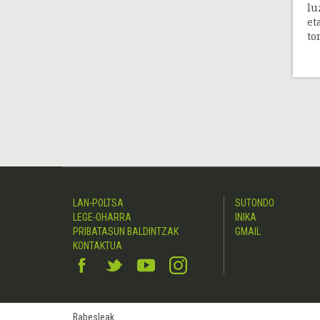
lu
et
ton
LAN-POLTSA
SUTONDO
LEGE-OHARRA
INIKA
PRIBATASUN BALDINTZAK
GMAIL
KONTAKTUA
Babesleak