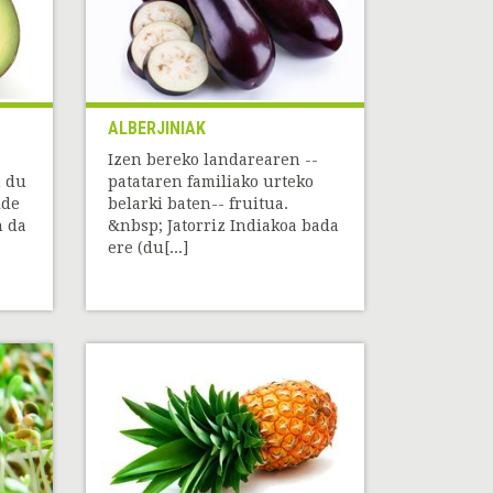
ALBERJINIAK
Izen bereko landarearen --
n du
patataren familiako urteko
lde
belarki baten-- fruitua.
n da
&nbsp; Jatorriz Indiakoa bada
ere (du[...]