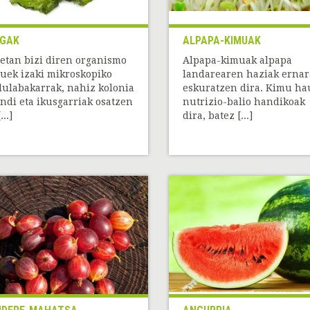
GAK
ALPAPA-KIMUAK
etan bizi diren organismo
Alpapa-kimuak alpapa
uek izaki mikroskopiko
landarearen haziak ernar
lulabakarrak, nahiz kolonia
eskuratzen dira. Kimu ha
ndi eta ikusgarriak osatzen
nutrizio-balio handikoak
...]
dira, batez [...]