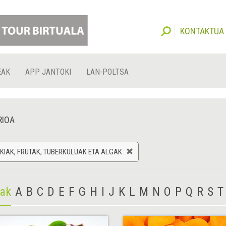
KONTAKTUA
EAK
APP JANTOKI
LAN-POLTSA
RIOA
IAK, FRUTAK, TUBERKULUAK ETA ALGAK
iak
A
B
C
D
E
F
G
H
I
J
K
L
M
N
O
P
Q
R
S
T