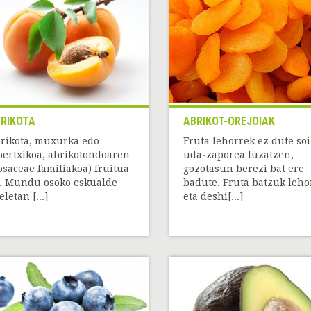
RIKOTA
ABRIKOT-OREJOIAK
rikota, muxurka edo
Fruta lehorrek ez dute soi
bertxikoa, abrikotondoaren
uda-zaporea luzatzen,
osaceae familiakoa) fruitua
gozotasun berezi bat ere
. Mundu osoko eskualde
badute. Fruta batzuk leho
eletan [...]
eta deshi[...]