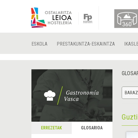
ESKOLA
PRESTAKUNTZA-ESKAINTZA
IKASL
GLOSA
BARAZK
Guzt
ERREZETAK
GLOSARIOA