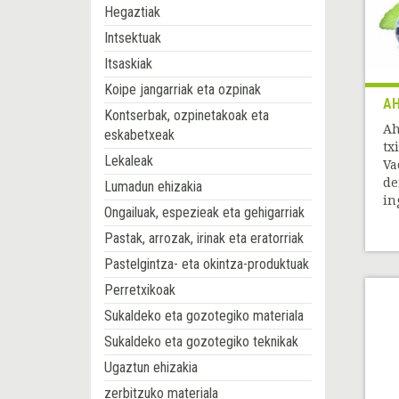
Hegaztiak
Intsektuak
Itsaskiak
Koipe jangarriak eta ozpinak
AH
Kontserbak, ozpinetakoak eta
Ah
eskabetxeak
tx
Lekaleak
Va
de
Lumadun ehizakia
in
Ongailuak, espezieak eta gehigarriak
Pastak, arrozak, irinak eta eratorriak
Pastelgintza- eta okintza-produktuak
Perretxikoak
Sukaldeko eta gozotegiko materiala
Sukaldeko eta gozotegiko teknikak
Ugaztun ehizakia
zerbitzuko materiala