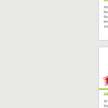
A
An
ba
da
me
zu
A
Ar
du