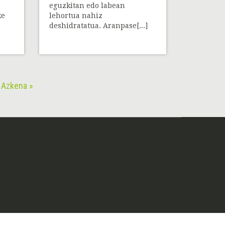
eguzkitan edo labean
ke
lehortua nahiz
deshidratatua. Aranpase[...]
Azkena »