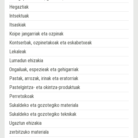
Hegaztiak
Intsektuak
Itsaskiak
Koipe jangarriak eta ozpinak
Kontserbak, ozpinetakoak eta eskabetxeak
Lekaleak
Lumadun ehizakia
Ongailuak, espezieak eta gehigarriak
Pastak, arrozak, irinak eta eratorriak
Pastelgintza- eta okintza-produktuak
Perretxikoak
Sukaldeko eta gozotegiko materiala
Sukaldeko eta gozotegiko teknikak
Ugaztun ehizakia
zerbitzuko materiala