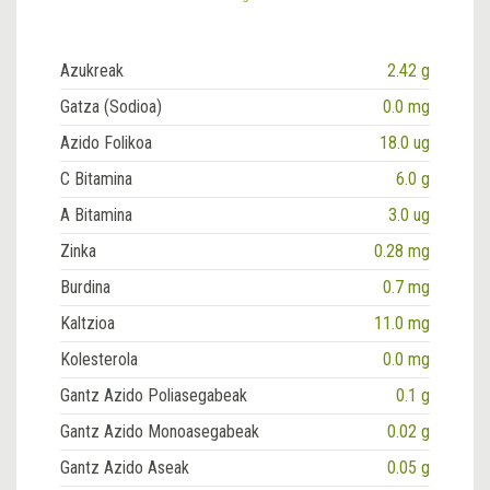
Azukreak
2.42 g
Gatza (Sodioa)
0.0 mg
Azido Folikoa
18.0 ug
C Bitamina
6.0 g
A Bitamina
3.0 ug
Zinka
0.28 mg
Burdina
0.7 mg
Kaltzioa
11.0 mg
Kolesterola
0.0 mg
Gantz Azido Poliasegabeak
0.1 g
Gantz Azido Monoasegabeak
0.02 g
Gantz Azido Aseak
0.05 g