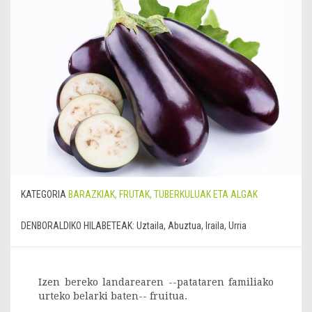
KATEGORIA
BARAZKIAK, FRUTAK, TUBERKULUAK ETA ALGAK
DENBORALDIKO HILABETEAK:
Uztaila, Abuztua, Iraila, Urria
Izen bereko landarearen --patataren familiako
urteko belarki baten-- fruitua.