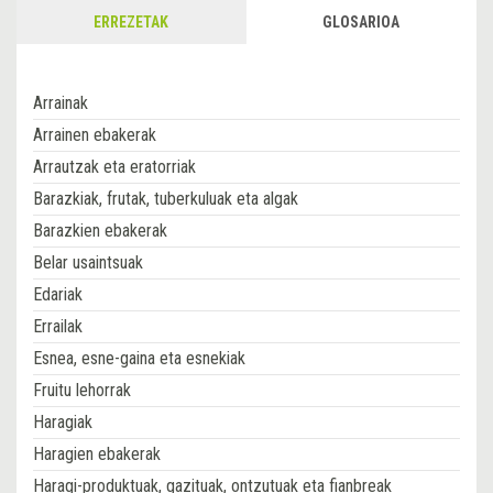
ERREZETAK
GLOSARIOA
Arrainak
Arrainen ebakerak
Arrautzak eta eratorriak
Barazkiak, frutak, tuberkuluak eta algak
Barazkien ebakerak
Belar usaintsuak
Edariak
Errailak
Esnea, esne-gaina eta esnekiak
Fruitu lehorrak
Haragiak
Haragien ebakerak
Haragi-produktuak, gazituak, ontzutuak eta fianbreak