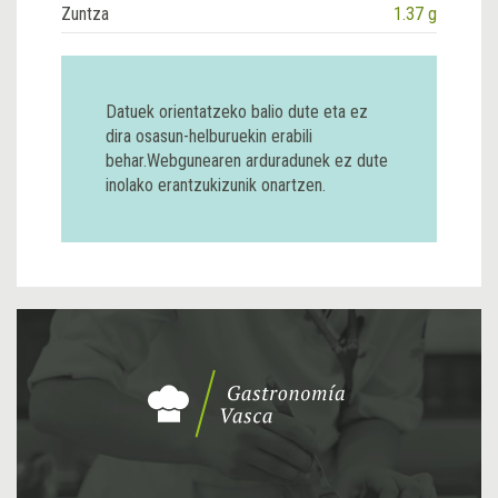
Zuntza
1.37 g
Datuek orientatzeko balio dute eta ez
dira osasun-helburuekin erabili
behar.Webgunearen arduradunek ez dute
inolako erantzukizunik onartzen.