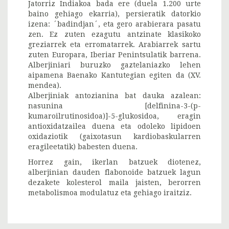
Jatorriz Indiakoa bada ere (duela 1.200 urte
baino gehiago ekarria), persieratik datorkio
izena: ´badindjan´, eta gero arabierara pasatu
zen. Ez zuten ezagutu antzinate klasikoko
greziarrek eta erromatarrek. Arabiarrek sartu
zuten Europara, Iberiar Penintsulatik barrena.
Alberjiniari buruzko gaztelaniazko lehen
aipamena Baenako Kantutegian egiten da (XV.
mendea).
Alberjiniak antozianina bat dauka azalean:
nasunina [delfinina-3-(p-
kumaroilrutinosidoa)]-5-glukosidoa, eragin
antioxidatzailea duena eta odoleko lipidoen
oxidaziotik (gaixotasun kardiobaskularren
eragileetatik) babesten duena.
Horrez gain, ikerlan batzuek diotenez,
alberjinian dauden flabonoide batzuek lagun
dezakete kolesterol maila jaisten, berorren
metabolismoa modulatuz eta gehiago iraitziz.