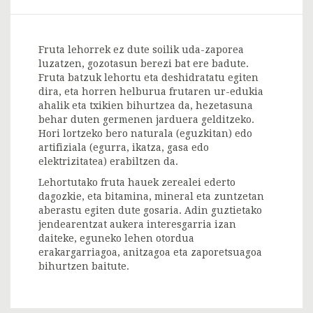
Fruta lehorrek ez dute soilik uda-zaporea
luzatzen, gozotasun berezi bat ere badute.
Fruta batzuk lehortu eta deshidratatu egiten
dira, eta horren helburua frutaren ur-edukia
ahalik eta txikien bihurtzea da, hezetasuna
behar duten germenen jarduera gelditzeko.
Hori lortzeko bero naturala (eguzkitan) edo
artifiziala (egurra, ikatza, gasa edo
elektrizitatea) erabiltzen da.
Lehortutako fruta hauek zerealei ederto
dagozkie, eta bitamina, mineral eta zuntzetan
aberastu egiten dute gosaria. Adin guztietako
jendearentzat aukera interesgarria izan
daiteke, eguneko lehen otordua
erakargarriagoa, anitzagoa eta zaporetsuagoa
bihurtzen baitute.