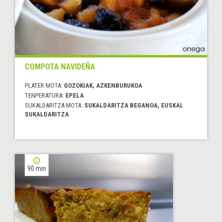
COMPOTA NAVIDEÑA
PLATER MOTA:
GOZOKIAK, AZKENBURUKOA
TENPERATURA:
EPELA
SUKALDARITZA MOTA:
SUKALDARITZA BEGANOA, EUSKAL
SUKALDARITZA
90 min