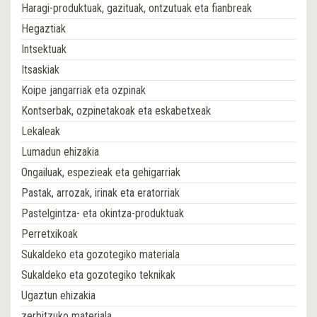
Haragi-produktuak, gazituak, ontzutuak eta fianbreak
Hegaztiak
Intsektuak
Itsaskiak
Koipe jangarriak eta ozpinak
Kontserbak, ozpinetakoak eta eskabetxeak
Lekaleak
Lumadun ehizakia
Ongailuak, espezieak eta gehigarriak
Pastak, arrozak, irinak eta eratorriak
Pastelgintza- eta okintza-produktuak
Perretxikoak
Sukaldeko eta gozotegiko materiala
Sukaldeko eta gozotegiko teknikak
Ugaztun ehizakia
zerbitzuko materiala