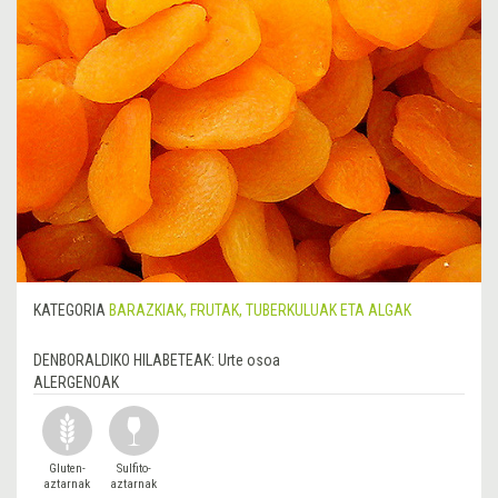
KATEGORIA
BARAZKIAK, FRUTAK, TUBERKULUAK ETA ALGAK
DENBORALDIKO HILABETEAK:
Urte osoa
ALERGENOAK
Gluten-
Sulfito-
aztarnak
aztarnak