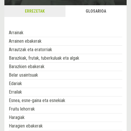
ERREZETAK
GLOSARIOA
Arrainak
Arrainen ebakerak
Arrautzak eta eratorriak
Barazkiak, frutak, tuberkuluak eta algak
Barazkien ebakerak
Belar usaintsuak
Edariak
Errailak
Esnea, esne-gaina eta esnekiak
Fruitu lehorrak
Haragiak
Haragien ebakerak