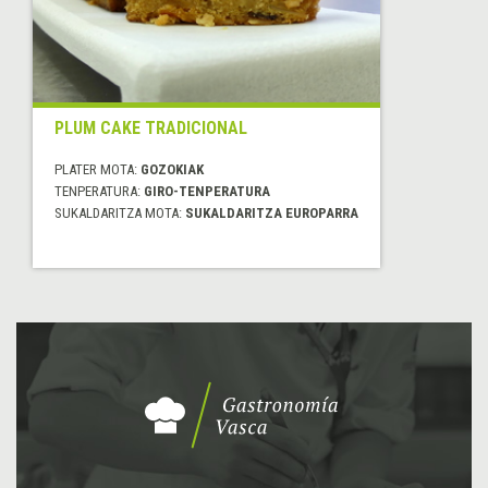
PLUM CAKE TRADICIONAL
PLATER MOTA:
GOZOKIAK
TENPERATURA:
GIRO-TENPERATURA
SUKALDARITZA MOTA:
SUKALDARITZA EUROPARRA