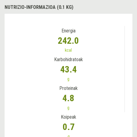
NUTRIZIO-INFORMAZIOA (0.1 KG)
Energia
242.0
kcal
Karbohidratoak
43.4
g
Proteinak
4.8
g
Koipeak
0.7
g