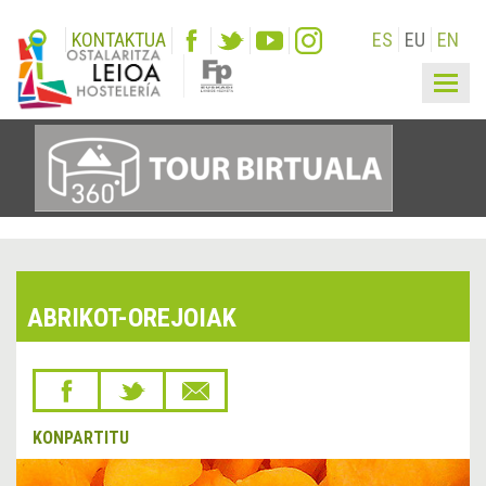
KONTAKTUA
ES
EU
EN
Togg
navig
ABRIKOT-OREJOIAK
KONPARTITU