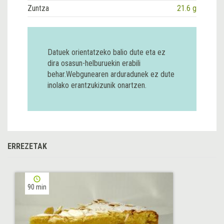
Zuntza
21.6 g
Datuek orientatzeko balio dute eta ez
dira osasun-helburuekin erabili
behar.Webgunearen arduradunek ez dute
inolako erantzukizunik onartzen.
ERREZETAK
90 min