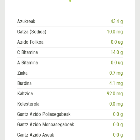
Azukreak
43.4 g
Gatza (Sodioa)
10.0 mg
Azido Folikoa
0.0 ug
C Bitamina
14.0 g
A Bitamina
0.0 ug
Zinka
0.7 mg
Burdina
4.1 mg
Kaltzioa
92.0 mg
Kolesterola
0.0 mg
Gantz Azido Poliasegabeak
0.0 g
Gantz Azido Monoasegabeak
0.0 g
Gantz Azido Aseak
0.0 g