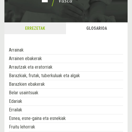
ERREZETAK
GLOSARIOA
Arrainak
Arrainen ebakerak
Arrautzak eta eratorriak
Barazkiak, frutak, tuberkuluak eta algak
Barazkien ebakerak
Belar usaintsuak
Edariak
Errailak
Esnea, esne-gaina eta esnekiak
Fruitu lehorrak