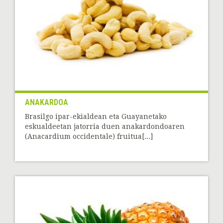
ANAKARDOA
Brasilgo ipar-ekialdean eta Guayanetako
eskualdeetan jatorria duen anakardondoaren
(Anacardium occidentale) fruitua[...]