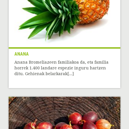
ANANA
Anana Bromeliazeen familiakoa da, eta familia
horrek 1.400 landare espezie inguru hartzen
ditu. Gehienak belarkarak[...]