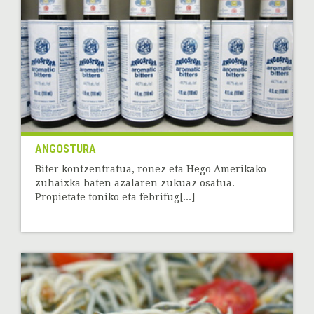
ANGOSTURA
Biter kontzentratua, ronez eta Hego Amerikako
zuhaixka baten azalaren zukuaz osatua.
Propietate toniko eta febrifug[...]