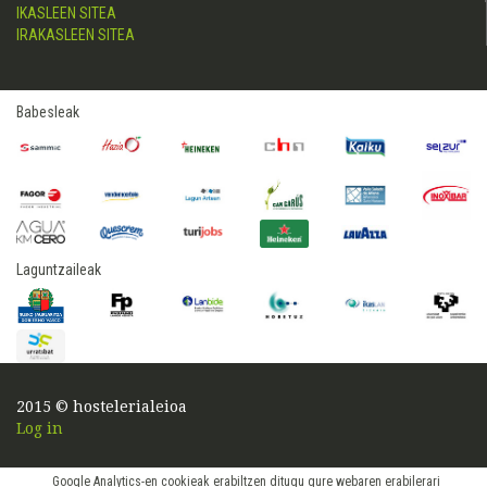
IKASLEEN SITEA
IRAKASLEEN SITEA
Babesleak
Laguntzaileak
2015 © hostelerialeioa
Log in
Google Analytics-en cookieak erabiltzen ditugu gure webaren erabilerari