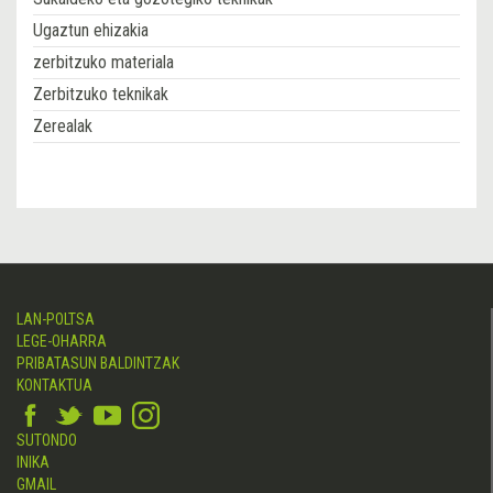
Ugaztun ehizakia
zerbitzuko materiala
Zerbitzuko teknikak
Zerealak
LAN-POLTSA
LEGE-OHARRA
PRIBATASUN BALDINTZAK
KONTAKTUA
SUTONDO
INIKA
GMAIL