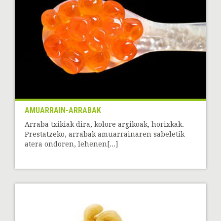
AMUARRAIN-ARRABAK
Arraba txikiak dira, kolore argikoak, horixkak.
Prestatzeko, arrabak amuarrainaren sabeletik
atera ondoren, lehenen[...]