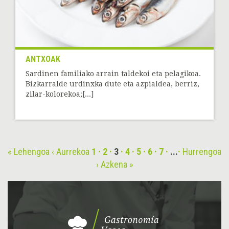
ANTXOAK
Sardinen familiako arrain taldekoi eta pelagikoa.
Bizkarralde urdinxka dute eta azpialdea, berriz,
zilar-kolorekoa;[...]
« Lehengoa
‹ Aurrekoa
1
2
3
4
5
6
7
...
Hurrengoa
›
Azkena »