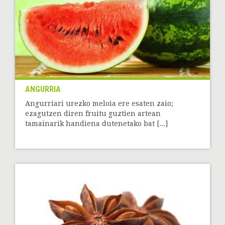
ANGURRIA
Angurriari urezko meloia ere esaten zaio;
ezagutzen diren fruitu guztien artean
tamainarik handiena dutenetako bat [...]