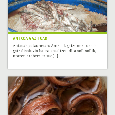
ANTXOA GAZITUAK
Antxoak gatzunetan: Antxoak gatzunez -ur eta
gatz disoluzio batez- estaltzen dira soil-soilik,
uraren arabera % 10e[...]