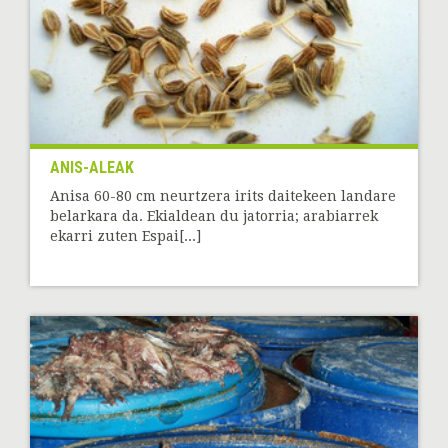
ANIS-ALEAK
Anisa 60-80 cm neurtzera irits daitekeen landare
belarkara da. Ekialdean du jatorria; arabiarrek
ekarri zuten Espai[...]