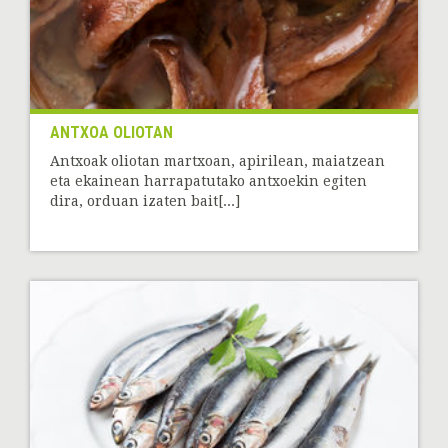
ANTXOA OLIOTAN
Antxoak oliotan martxoan, apirilean, maiatzean
eta ekainean harrapatutako antxoekin egiten
dira, orduan izaten bait[...]