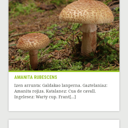
AMANITA RUBESCENS
Izen arrunta: Galdakao lanperna. Gaztelaniaz:
Amanita rojiza. Katalanez: Cua de cavall.
Ingelesez: Warty cup. Frant[...]