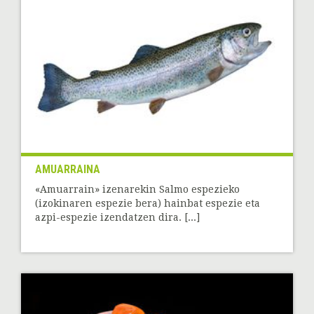
AMUARRAINA
«Amuarrain» izenarekin Salmo espezieko
(izokinaren espezie bera) hainbat espezie eta
azpi-espezie izendatzen dira. [...]