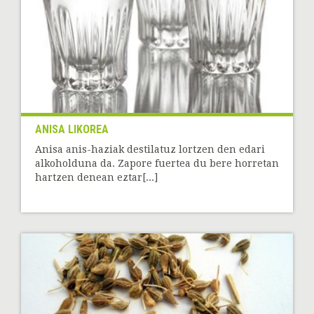
ANISA LIKOREA
Anisa anis-haziak destilatuz lortzen den edari
alkoholduna da. Zapore fuertea du bere horretan
hartzen denean eztar[...]