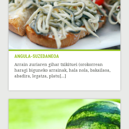
ANGULA-SUZEDANEOA
Arrain zuriaren gihar txikituei (orokorrean
haragi biguneko arrainak, hala nola, bakailaoa,
abadira, legatza, platu[...]