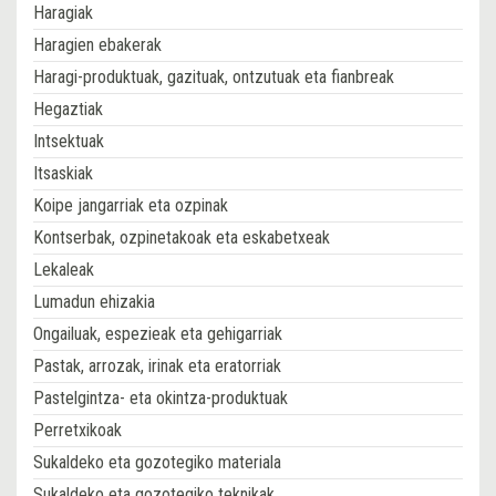
Haragiak
Haragien ebakerak
Haragi-produktuak, gazituak, ontzutuak eta fianbreak
Hegaztiak
Intsektuak
Itsaskiak
Koipe jangarriak eta ozpinak
Kontserbak, ozpinetakoak eta eskabetxeak
Lekaleak
Lumadun ehizakia
Ongailuak, espezieak eta gehigarriak
Pastak, arrozak, irinak eta eratorriak
Pastelgintza- eta okintza-produktuak
Perretxikoak
Sukaldeko eta gozotegiko materiala
Sukaldeko eta gozotegiko teknikak