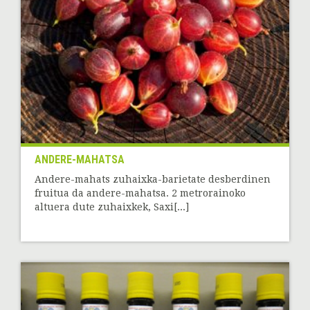
ANDERE-MAHATSA
Andere-mahats zuhaixka-barietate desberdinen
fruitua da andere-mahatsa. 2 metrorainoko
altuera dute zuhaixkek, Saxi[...]