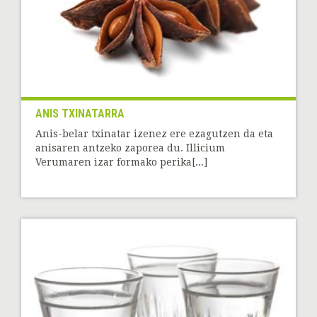
ANIS TXINATARRA
Anis-belar txinatar izenez ere ezagutzen da eta
anisaren antzeko zaporea du. Illicium
Verumaren izar formako perika[...]