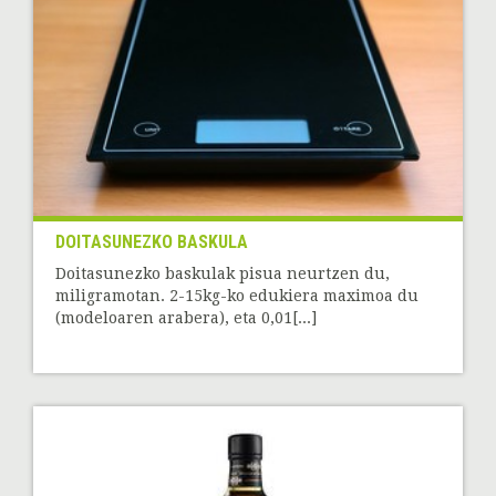
DOITASUNEZKO BASKULA
Doitasunezko baskulak pisua neurtzen du,
miligramotan. 2-15kg-ko edukiera maximoa du
(modeloaren arabera), eta 0,01[...]