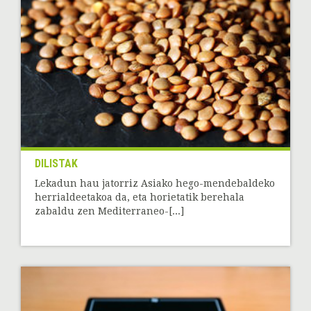
DILISTAK
Lekadun hau jatorriz Asiako hego-mendebaldeko
herrialdeetakoa da, eta horietatik berehala
zabaldu zen Mediterraneo-[...]