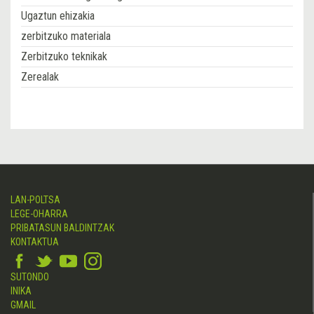
Ugaztun ehizakia
zerbitzuko materiala
Zerbitzuko teknikak
Zerealak
LAN-POLTSA
LEGE-OHARRA
PRIBATASUN BALDINTZAK
KONTAKTUA
SUTONDO
INIKA
GMAIL