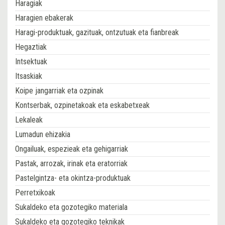
Haragiak
Haragien ebakerak
Haragi-produktuak, gazituak, ontzutuak eta fianbreak
Hegaztiak
Intsektuak
Itsaskiak
Koipe jangarriak eta ozpinak
Kontserbak, ozpinetakoak eta eskabetxeak
Lekaleak
Lumadun ehizakia
Ongailuak, espezieak eta gehigarriak
Pastak, arrozak, irinak eta eratorriak
Pastelgintza- eta okintza-produktuak
Perretxikoak
Sukaldeko eta gozotegiko materiala
Sukaldeko eta gozotegiko teknikak