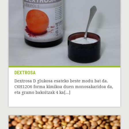
DEXTROSA
Dextrosa D glukosa esateko beste modu bat da.
C6H12O6 forma kimikoa duen monosakaridoa da,
eta gramo bakoitzak 4 ka[...]