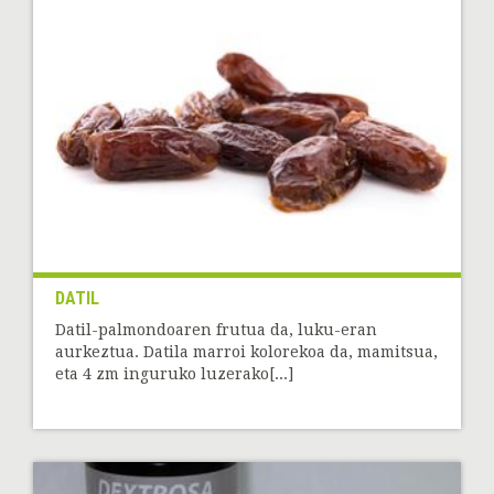
DATIL
Datil-palmondoaren frutua da, luku-eran
aurkeztua. Datila marroi kolorekoa da, mamitsua,
eta 4 zm inguruko luzerako[...]