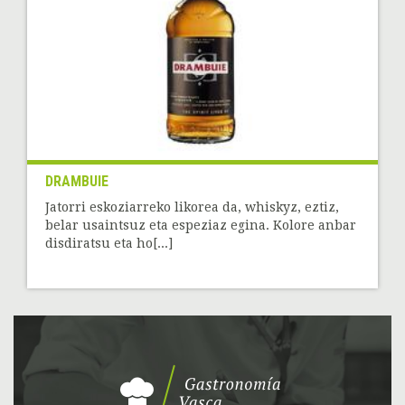
DRAMBUIE
Jatorri eskoziarreko likorea da, whiskyz, eztiz,
belar usaintsuz eta espeziaz egina. Kolore anbar
disdiratsu eta ho[...]