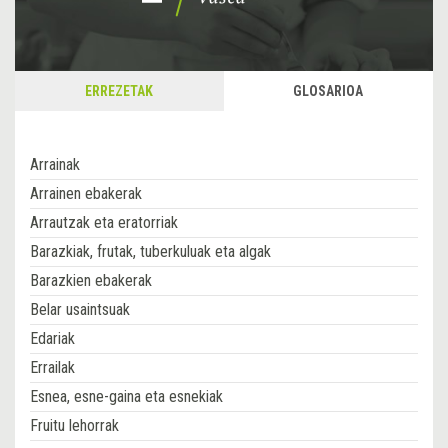
ERREZETAK
GLOSARIOA
Arrainak
Arrainen ebakerak
Arrautzak eta eratorriak
Barazkiak, frutak, tuberkuluak eta algak
Barazkien ebakerak
Belar usaintsuak
Edariak
Errailak
Esnea, esne-gaina eta esnekiak
Fruitu lehorrak