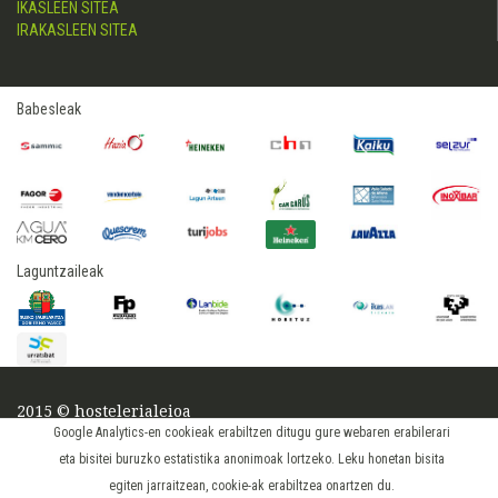
IKASLEEN SITEA
IRAKASLEEN SITEA
Babesleak
Laguntzaileak
2015 © hostelerialeioa
Log in
Google Analytics-en cookieak erabiltzen ditugu gure webaren erabilerari
eta bisitei buruzko estatistika anonimoak lortzeko. Leku honetan bisita
egiten jarraitzean, cookie-ak erabiltzea onartzen du.