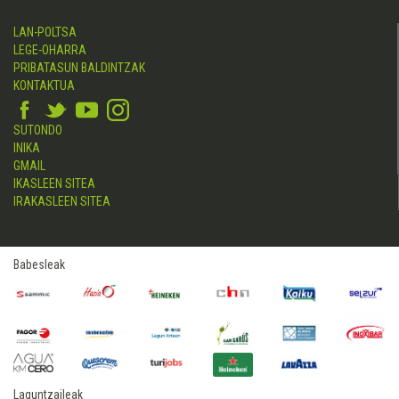
LAN-POLTSA
LEGE-OHARRA
PRIBATASUN BALDINTZAK
KONTAKTUA
SUTONDO
INIKA
GMAIL
IKASLEEN SITEA
IRAKASLEEN SITEA
Babesleak
Laguntzaileak