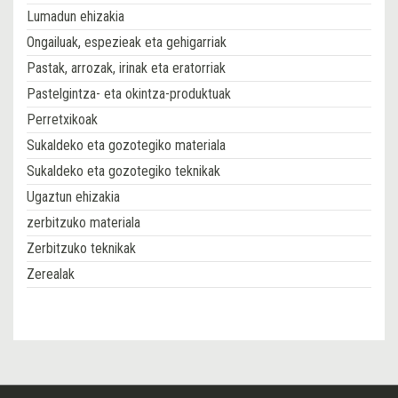
Lumadun ehizakia
Ongailuak, espezieak eta gehigarriak
Pastak, arrozak, irinak eta eratorriak
Pastelgintza- eta okintza-produktuak
Perretxikoak
Sukaldeko eta gozotegiko materiala
Sukaldeko eta gozotegiko teknikak
Ugaztun ehizakia
zerbitzuko materiala
Zerbitzuko teknikak
Zerealak