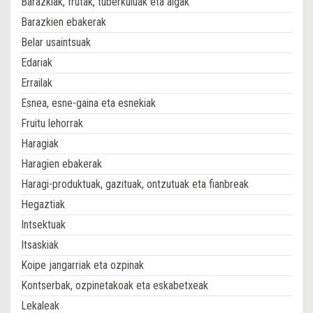
Barazkiak, frutak, tuberkuluak eta algak
Barazkien ebakerak
Belar usaintsuak
Edariak
Errailak
Esnea, esne-gaina eta esnekiak
Fruitu lehorrak
Haragiak
Haragien ebakerak
Haragi-produktuak, gazituak, ontzutuak eta fianbreak
Hegaztiak
Intsektuak
Itsaskiak
Koipe jangarriak eta ozpinak
Kontserbak, ozpinetakoak eta eskabetxeak
Lekaleak