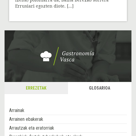
izena) poloniarra da, baina berezko sorrera
Errusiari egozten diote. [...]
ERREZETAK
GLOSARIOA
Arrainak
Arrainen ebakerak
Arrautzak eta eratorriak