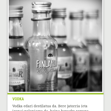
VODKA
Vodka edari destilatua da. Bere jatorria (eta