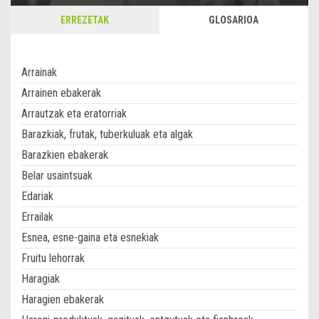
ERREZETAK
GLOSARIOA
Arrainak
Arrainen ebakerak
Arrautzak eta eratorriak
Barazkiak, frutak, tuberkuluak eta algak
Barazkien ebakerak
Belar usaintsuak
Edariak
Errailak
Esnea, esne-gaina eta esnekiak
Fruitu lehorrak
Haragiak
Haragien ebakerak