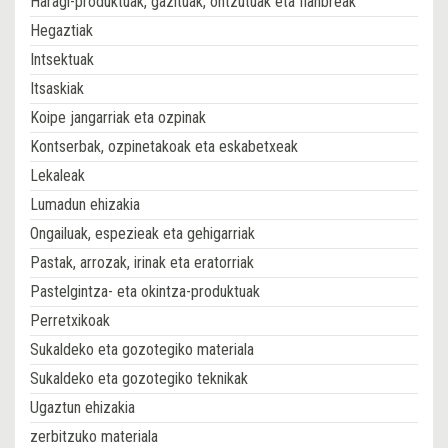
Haragi-produktuak, gazituak, ontzutuak eta fianbreak
Hegaztiak
Intsektuak
Itsaskiak
Koipe jangarriak eta ozpinak
Kontserbak, ozpinetakoak eta eskabetxeak
Lekaleak
Lumadun ehizakia
Ongailuak, espezieak eta gehigarriak
Pastak, arrozak, irinak eta eratorriak
Pastelgintza- eta okintza-produktuak
Perretxikoak
Sukaldeko eta gozotegiko materiala
Sukaldeko eta gozotegiko teknikak
Ugaztun ehizakia
zerbitzuko materiala