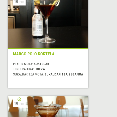
10 min
MARCO POLO KOKTELA
PLATER MOTA:
KOKTELAK
TENPERATURA:
HOTZA
SUKALDARITZA MOTA:
SUKALDARITZA BEGANOA
10 min