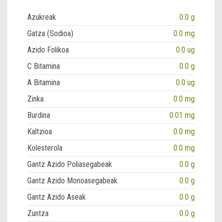
Azukreak
0.0 g
Gatza (Sodioa)
0.0 mg
Azido Folikoa
0.0 ug
C Bitamina
0.0 g
A Bitamina
0.0 ug
Zinka
0.0 mg
Burdina
0.01 mg
Kaltzioa
0.0 mg
Kolesterola
0.0 mg
Gantz Azido Poliasegabeak
0.0 g
Gantz Azido Monoasegabeak
0.0 g
Gantz Azido Aseak
0.0 g
Zuntza
0.0 g