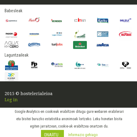
Babesleak
Laguntzaileak
2015 © hostelerialeioa
Log in
Google Analytics-en cookieak erabiltzen ditugu gure webaren erabilerari
eta bisitei buruzko estatistika anonimoak lortzeko. Leku honetan bisita
egiten jarraitzean, cookie-ak erabiltzea onartzen du.
ONARTU
Informazio gehiago