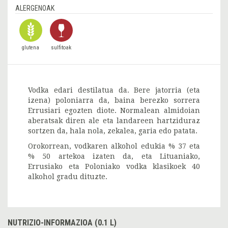
ALERGENOAK
glutena
sulfitoak
Vodka edari destilatua da. Bere jatorria (eta
izena) poloniarra da, baina berezko sorrera
Errusiari egozten diote. Normalean almidoian
aberatsak diren ale eta landareen hartziduraz
sortzen da, hala nola, zekalea, garia edo patata.
Orokorrean, vodkaren alkohol edukia % 37 eta
% 50 artekoa izaten da, eta Lituaniako,
Errusiako eta Poloniako vodka klasikoek 40
alkohol gradu dituzte.
NUTRIZIO-INFORMAZIOA (0.1 L)