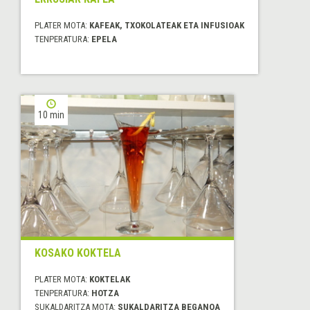
PLATER MOTA:
KAFEAK, TXOKOLATEAK ETA INFUSIOAK
TENPERATURA:
EPELA
10 min
KOSAKO KOKTELA
PLATER MOTA:
KOKTELAK
TENPERATURA:
HOTZA
SUKALDARITZA MOTA:
SUKALDARITZA BEGANOA