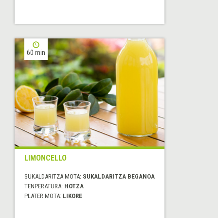
60 min
LIMONCELLO
SUKALDARITZA MOTA:
SUKALDARITZA BEGANOA
TENPERATURA:
HOTZA
PLATER MOTA:
LIKORE