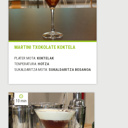
MARTINI TXOKOLATE KOKTELA
PLATER MOTA:
KOKTELAK
TENPERATURA:
HOTZA
SUKALDARITZA MOTA:
SUKALDARITZA BEGANOA
10 min