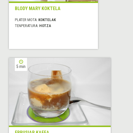
BLODY MARY KOKTELA
PLATER MOTA:
KOKTELAK
TENPERATURA:
HOTZA
5 min
ERRUSIAR KAFEA