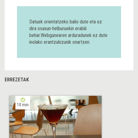
Datuek orientatzeko balio dute eta ez
dira osasun-helburuekin erabili
behar.Webgunearen arduradunek ez dute
inolako erantzukizunik onartzen.
ERREZETAK
10 min