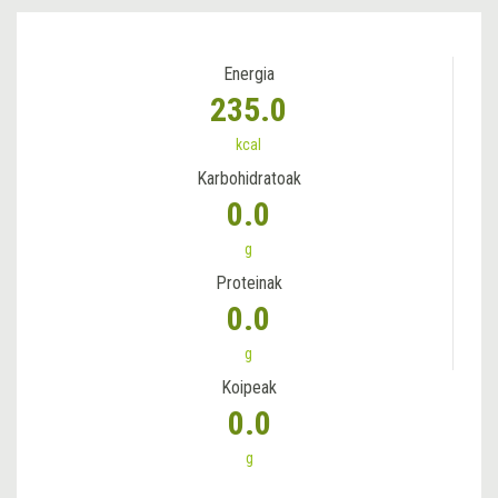
Energia
235.0
kcal
Karbohidratoak
0.0
g
Proteinak
0.0
g
Koipeak
0.0
g