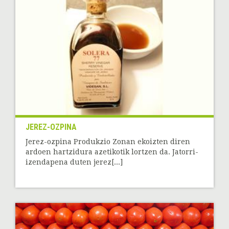
JEREZ-OZPINA
Jerez-ozpina Produkzio Zonan ekoizten diren
ardoen hartzidura azetikotik lortzen da. Jatorri-
izendapena duten jerez[...]