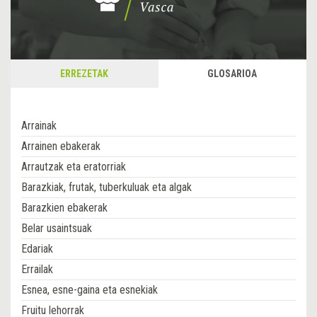
ERREZETAK
GLOSARIOA
Arrainak
Arrainen ebakerak
Arrautzak eta eratorriak
Barazkiak, frutak, tuberkuluak eta algak
Barazkien ebakerak
Belar usaintsuak
Edariak
Errailak
Esnea, esne-gaina eta esnekiak
Fruitu lehorrak