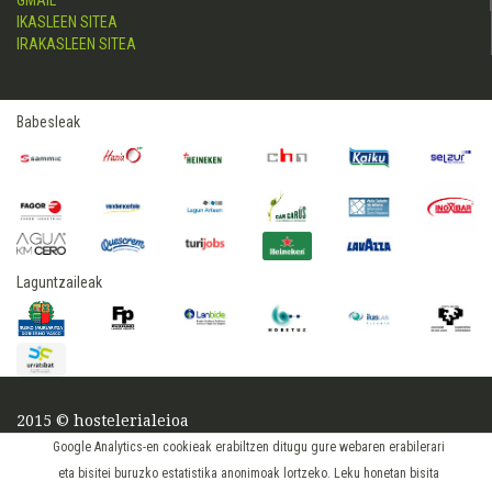
GMAIL
IKASLEEN SITEA
IRAKASLEEN SITEA
Babesleak
Laguntzaileak
2015 © hostelerialeioa
Log in
Google Analytics-en cookieak erabiltzen ditugu gure webaren erabilerari
eta bisitei buruzko estatistika anonimoak lortzeko. Leku honetan bisita