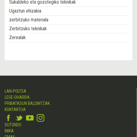
Sukaldeko eta gozotegiko teknikak
Ugaztun ehizakia
zerbitzuko materiala
Zerbitzuko teknikak
Zerealak
LAN-POLTSA
LEGE-OHARRA
PRIBATASUN BALDINTZAK
KONTAKTUA
SUTONDO
INIKA