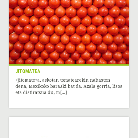
JITOMATEA
«Jitomate»a, askotan tomatearekin nahasten
dena, Mexikoko barazki bat da. Azala gorria, lisoa
eta distiratsua du, m[...]