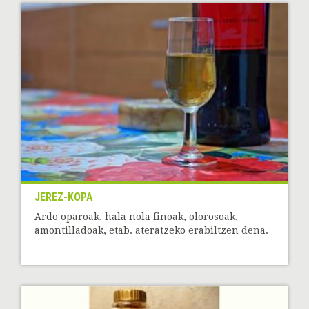
JEREZ-KOPA
Ardo oparoak, hala nola finoak, olorosoak,
amontilladoak, etab. ateratzeko erabiltzen dena.