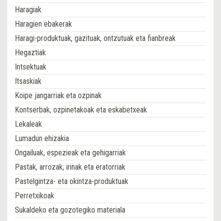
Haragiak
Haragien ebakerak
Haragi-produktuak, gazituak, ontzutuak eta fianbreak
Hegaztiak
Intsektuak
Itsaskiak
Koipe jangarriak eta ozpinak
Kontserbak, ozpinetakoak eta eskabetxeak
Lekaleak
Lumadun ehizakia
Ongailuak, espezieak eta gehigarriak
Pastak, arrozak, irinak eta eratorriak
Pastelgintza- eta okintza-produktuak
Perretxikoak
Sukaldeko eta gozotegiko materiala