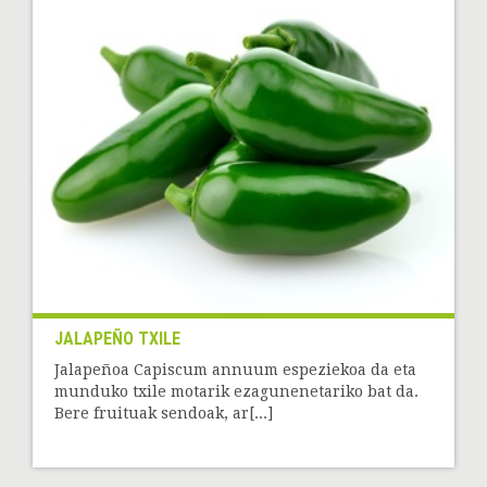
JALAPEÑO TXILE
Jalapeñoa Capiscum annuum espeziekoa da eta
munduko txile motarik ezagunenetariko bat da.
Bere fruituak sendoak, ar[...]