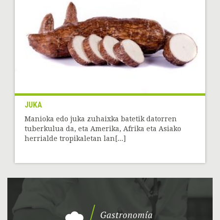
JUKA
Manioka edo juka zuhaixka batetik datorren
tuberkulua da, eta Amerika, Afrika eta Asiako
herrialde tropikaletan lan[...]