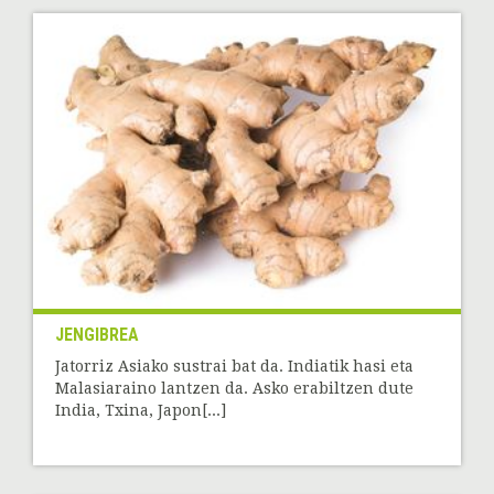
JENGIBREA
Jatorriz Asiako sustrai bat da. Indiatik hasi eta
Malasiaraino lantzen da. Asko erabiltzen dute
India, Txina, Japon[...]