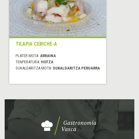
TILAPIA CEBICHE-A
PLATER MOTA:
ARRAINA
TENPERATURA:
HOTZA
SUKALDARITZA MOTA:
SUKALDARITZA PERUARRA