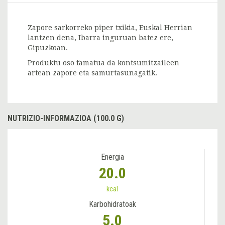
Zapore sarkorreko piper txikia, Euskal Herrian
lantzen dena, Ibarra inguruan batez ere,
Gipuzkoan.
Produktu oso famatua da kontsumitzaileen
artean zapore eta samurtasunagatik.
NUTRIZIO-INFORMAZIOA (100.0 G)
Energia
20.0
kcal
Karbohidratoak
5.0