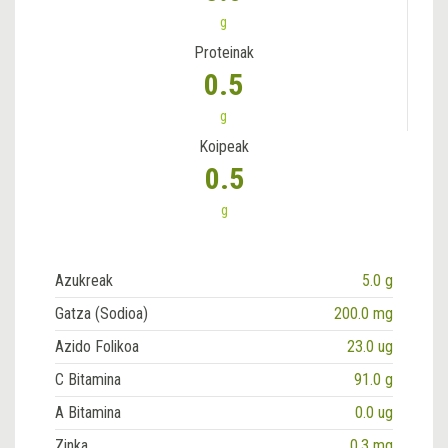
g
Proteinak
0.5
g
Koipeak
0.5
g
Azukreak
5.0 g
Gatza (Sodioa)
200.0 mg
Azido Folikoa
23.0 ug
C Bitamina
91.0 g
A Bitamina
0.0 ug
Zinka
0.3 mg