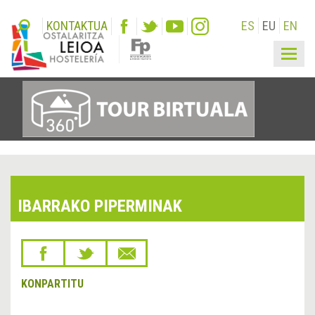
KONTAKTUA
ES
EU
EN
Togg
navig
IBARRAKO PIPERMINAK
KONPARTITU