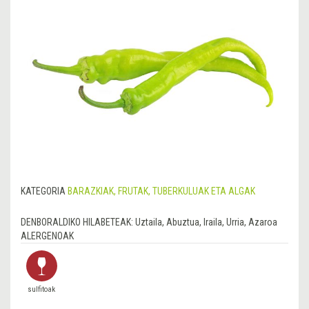
KATEGORIA
BARAZKIAK, FRUTAK, TUBERKULUAK ETA ALGAK
DENBORALDIKO HILABETEAK:
Uztaila, Abuztua, Iraila, Urria, Azaroa
ALERGENOAK
sulfitoak