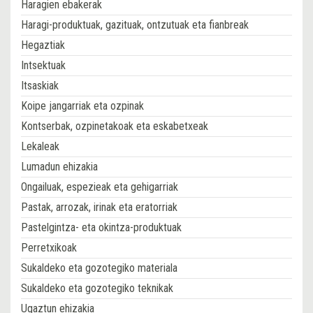
Haragien ebakerak
Haragi-produktuak, gazituak, ontzutuak eta fianbreak
Hegaztiak
Intsektuak
Itsaskiak
Koipe jangarriak eta ozpinak
Kontserbak, ozpinetakoak eta eskabetxeak
Lekaleak
Lumadun ehizakia
Ongailuak, espezieak eta gehigarriak
Pastak, arrozak, irinak eta eratorriak
Pastelgintza- eta okintza-produktuak
Perretxikoak
Sukaldeko eta gozotegiko materiala
Sukaldeko eta gozotegiko teknikak
Ugaztun ehizakia