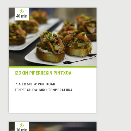
40 min
IZOKIN PIPERREKIN PINTXOA
PLATER MOTA:
PINTXOAK
TENPERATURA:
GIRO-TENPERATURA
30 min