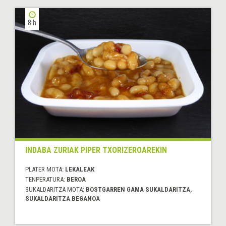
8 h
INDABA ZURIAK PIPER TXORIZEROAREKIN
PLATER MOTA:
LEKALEAK
TENPERATURA:
BEROA
SUKALDARITZA MOTA:
BOSTGARREN GAMA SUKALDARITZA,
SUKALDARITZA BEGANOA