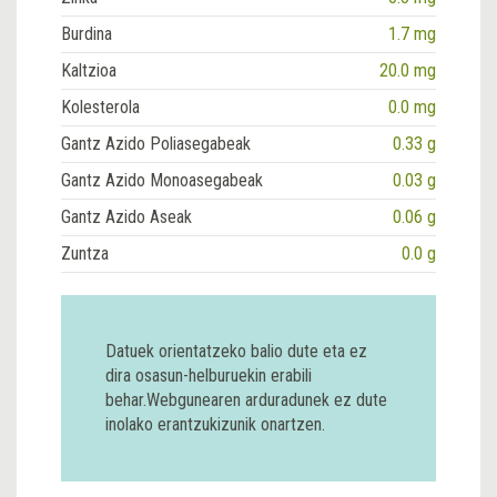
Burdina
1.7 mg
Kaltzioa
20.0 mg
Kolesterola
0.0 mg
Gantz Azido Poliasegabeak
0.33 g
Gantz Azido Monoasegabeak
0.03 g
Gantz Azido Aseak
0.06 g
Zuntza
0.0 g
Datuek orientatzeko balio dute eta ez
dira osasun-helburuekin erabili
behar.Webgunearen arduradunek ez dute
inolako erantzukizunik onartzen.