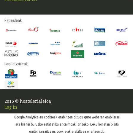
Babesleak
Laguntzaileak
2015 © hostelerialeioa
Log in
Google Analytics-en cookieak erabiltzen ditugu gure webaren erabilerari
eta bisitei buruzko estatistika anonimoak lortzeko. Leku honetan bisita
egiten jarraitzean, cookie-ak erabiltzea onartzen du.