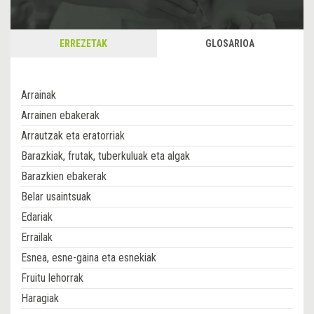
ERREZETAK
GLOSARIOA
Arrainak
Arrainen ebakerak
Arrautzak eta eratorriak
Barazkiak, frutak, tuberkuluak eta algak
Barazkien ebakerak
Belar usaintsuak
Edariak
Errailak
Esnea, esne-gaina eta esnekiak
Fruitu lehorrak
Haragiak