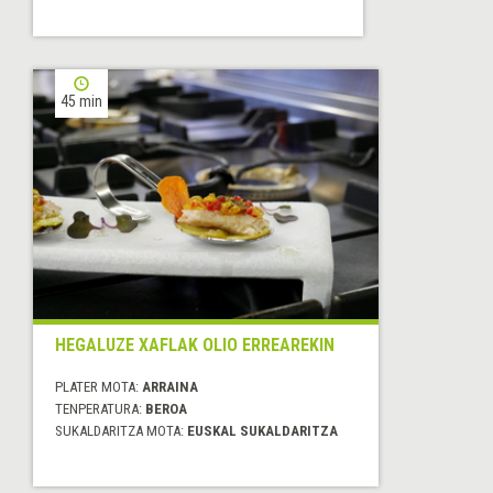
45 min
HEGALUZE XAFLAK OLIO ERREAREKIN
PLATER MOTA:
ARRAINA
TENPERATURA:
BEROA
SUKALDARITZA MOTA:
EUSKAL SUKALDARITZA