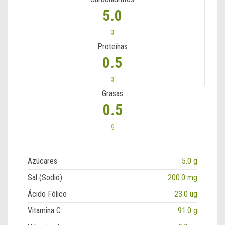
5.0
g
Proteínas
0.5
g
Grasas
0.5
g
Azúcares
5.0 g
Sal (Sodio)
200.0 mg
Ácido Fólico
23.0 ug
Vitamina C
91.0 g