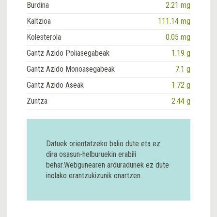
Burdina
2.21 mg
Kaltzioa
111.14 mg
Kolesterola
0.05 mg
Gantz Azido Poliasegabeak
1.19 g
Gantz Azido Monoasegabeak
7.1 g
Gantz Azido Aseak
1.72 g
Zuntza
2.44 g
Datuek orientatzeko balio dute eta ez
dira osasun-helburuekin erabili
behar.Webgunearen arduradunek ez dute
inolako erantzukizunik onartzen.